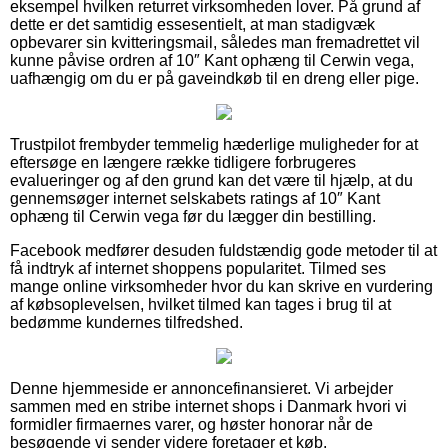
eksempel hvilken returret virksomheden lover. På grund af
dette er det samtidig essesentielt, at man stadigvæk
opbevarer sin kvitteringsmail, således man fremadrettet vil
kunne påvise ordren af 10″ Kant ophæng til Cerwin vega,
uafhængig om du er på gaveindkøb til en dreng eller pige.
Trustpilot frembyder temmelig hæderlige muligheder for at
eftersøge en længere række tidligere forbrugeres
evalueringer og af den grund kan det være til hjælp, at du
gennemsøger internet selskabets ratings af 10″ Kant
ophæng til Cerwin vega før du lægger din bestilling.
Facebook medfører desuden fuldstændig gode metoder til at
få indtryk af internet shoppens popularitet. Tilmed ses
mange online virksomheder hvor du kan skrive en vurdering
af købsoplevelsen, hvilket tilmed kan tages i brug til at
bedømme kundernes tilfredshed.
Denne hjemmeside er annoncefinansieret. Vi arbejder
sammen med en stribe internet shops i Danmark hvori vi
formidler firmaernes varer, og høster honorar når de
besøgende vi sender videre foretager et køb.