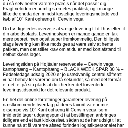
du så selv henter varerne præcis når det passer dig.
Fragtmetoden er nemlig særdeles praktisk, og i mange
tilfælde endda den mindst kostelige leveringsmetode ved
køb af 10″ Kant ophæng til Cerwin vega.
Du bør ligeledes overveje at vælge levering til dit hus eller til
din arbejdsplads. Leveringstypen er mange gange en tak
mere pebret, men også super fremkommelig. Den billigste
slags levering kan ikke modsiges at være selv at hente
pakken, men det stiller krav om at du er med kort afstand til
netbutikkens lager.
Leveringstiden på Højttaler reservedele – Cerwin vega
kantophæng – Kantophæng – BLACK WEEK SPAR 30 % –
Fødselsdags udsalg 2020 er jo usædvanlig central såfremt
vi har behov for varerne om få sekunder, så med det formål
er det ret på sin plads at du checker det forventede
leveringstidspunkt for det relevante produkt.
En hel del online forretninger garanterer levering på
næstkommende hverdag på deres favorit varenumre,
eksempelvis 10″ Kant ophæng til Cerwin vega, som
imidlertid tager udgangspunkt i at bestillingen anbringes
tidligere end et fast klokkeslæt, sådan at de har udsigt til at
kunne nå at få varerne afsted forinden logistikpersonalet har