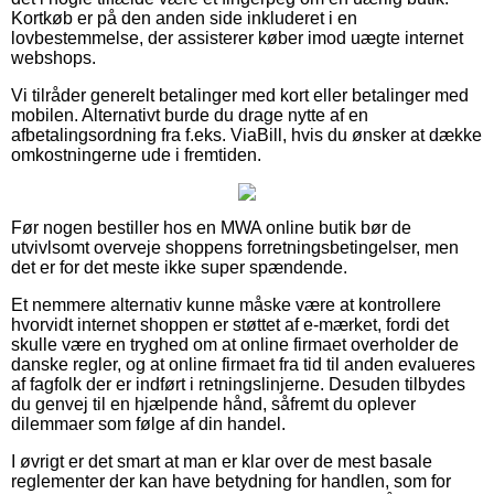
Kortkøb er på den anden side inkluderet i en
lovbestemmelse, der assisterer køber imod uægte internet
webshops.
Vi tilråder generelt betalinger med kort eller betalinger med
mobilen. Alternativt burde du drage nytte af en
afbetalingsordning fra f.eks. ViaBill, hvis du ønsker at dække
omkostningerne ude i fremtiden.
Før nogen bestiller hos en MWA online butik bør de
utvivlsomt overveje shoppens forretningsbetingelser, men
det er for det meste ikke super spændende.
Et nemmere alternativ kunne måske være at kontrollere
hvorvidt internet shoppen er støttet af e-mærket, fordi det
skulle være en tryghed om at online firmaet overholder de
danske regler, og at online firmaet fra tid til anden evalueres
af fagfolk der er indført i retningslinjerne. Desuden tilbydes
du genvej til en hjælpende hånd, såfremt du oplever
dilemmaer som følge af din handel.
I øvrigt er det smart at man er klar over de mest basale
reglementer der kan have betydning for handlen, som for