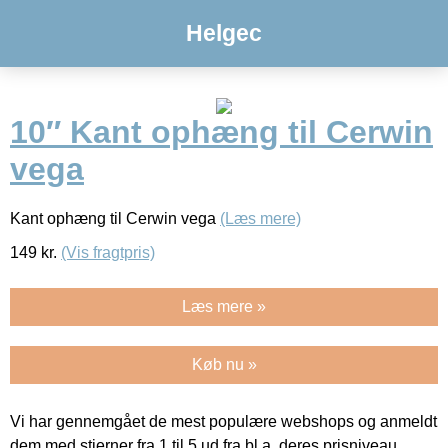
Helgec
10″ Kant ophæng til Cerwin
vega
Kant ophæng til Cerwin vega
(Læs mere)
149
kr.
(Vis fragtpris)
Læs mere »
Køb nu »
Vi har gennemgået de mest populære webshops og anmeldt
dem med stjerner fra 1 til 5 ud fra bl.a. deres prisniveau,