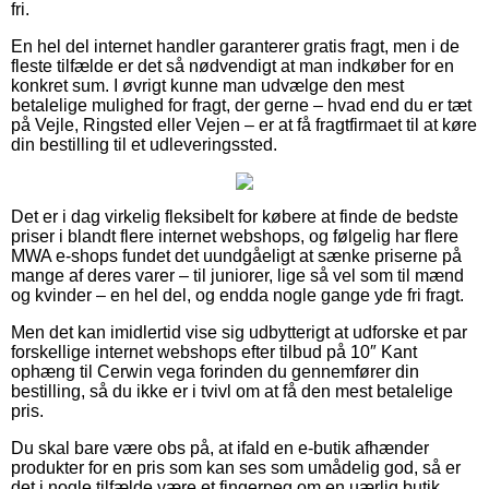
fri.
En hel del internet handler garanterer gratis fragt, men i de
fleste tilfælde er det så nødvendigt at man indkøber for en
konkret sum. I øvrigt kunne man udvælge den mest
betalelige mulighed for fragt, der gerne – hvad end du er tæt
på Vejle, Ringsted eller Vejen – er at få fragtfirmaet til at køre
din bestilling til et udleveringssted.
Det er i dag virkelig fleksibelt for købere at finde de bedste
priser i blandt flere internet webshops, og følgelig har flere
MWA e-shops fundet det uundgåeligt at sænke priserne på
mange af deres varer – til juniorer, lige så vel som til mænd
og kvinder – en hel del, og endda nogle gange yde fri fragt.
Men det kan imidlertid vise sig udbytterigt at udforske et par
forskellige internet webshops efter tilbud på 10″ Kant
ophæng til Cerwin vega forinden du gennemfører din
bestilling, så du ikke er i tvivl om at få den mest betalelige
pris.
Du skal bare være obs på, at ifald en e-butik afhænder
produkter for en pris som kan ses som umådelig god, så er
det i nogle tilfælde være et fingerpeg om en uærlig butik.