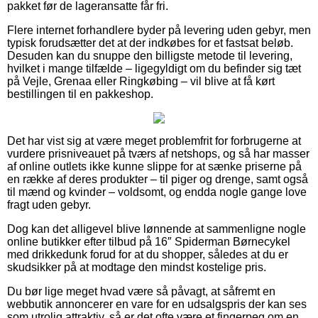
pakket før de lageransatte får fri.
Flere internet forhandlere byder på levering uden gebyr, men
typisk forudsætter det at der indkøbes for et fastsat beløb.
Desuden kan du snuppe den billigste metode til levering,
hvilket i mange tilfælde – ligegyldigt om du befinder sig tæt
på Vejle, Grenaa eller Ringkøbing – vil blive at få kørt
bestillingen til en pakkeshop.
Det har vist sig at være meget problemfrit for forbrugerne at
vurdere prisniveauet på tværs af netshops, og så har masser
af online outlets ikke kunne slippe for at sænke priserne på
en række af deres produkter – til piger og drenge, samt også
til mænd og kvinder – voldsomt, og endda nogle gange love
fragt uden gebyr.
Dog kan det alligevel blive lønnende at sammenligne nogle
online butikker efter tilbud på 16″ Spiderman Børnecykel
med drikkedunk forud for at du shopper, således at du er
skudsikker på at modtage den mindst kostelige pris.
Du bør lige meget hvad være så påvagt, at såfremt en
webbutik annoncerer en vare for en udsalgspris der kan ses
som utrolig attraktiv, så er det ofte være et fingerpeg om en