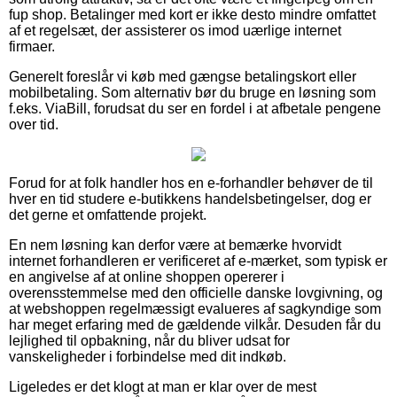
fup shop. Betalinger med kort er ikke desto mindre omfattet
af et regelsæt, der assisterer os imod uærlige internet
firmaer.
Generelt foreslår vi køb med gængse betalingskort eller
mobilbetaling. Som alternativ bør du bruge en løsning som
f.eks. ViaBill, forudsat du ser en fordel i at afbetale pengene
over tid.
Forud for at folk handler hos en e-forhandler behøver de til
hver en tid studere e-butikkens handelsbetingelser, dog er
det gerne et omfattende projekt.
En nem løsning kan derfor være at bemærke hvorvidt
internet forhandleren er verificeret af e-mærket, som typisk er
en angivelse af at online shoppen opererer i
overensstemmelse med den officielle danske lovgivning, og
at webshoppen regelmæssigt evalueres af sagkyndige som
har meget erfaring med de gældende vilkår. Desuden får du
lejlighed til opbakning, når du bliver udsat for
vanskeligheder i forbindelse med dit indkøb.
Ligeledes er det klogt at man er klar over de mest