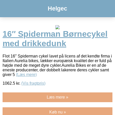
Helgec
16″ Spiderman Børnecykel
med drikkedunk
Flot 16″ Spiderman cykel lavet på licens af det kendte firma i
Italien Aurelia bikes, lækker europæisk kvalitet der er fuld på
højde med de meget dyre cykler.Aurelia Bikes er en af de
eneste producenter, der dobbelt lakerere deres cykler samt
giver 5
(Læs mere)
1062.5
kr.
(Vis fragtpris)
Læs mere »
Køb nu »