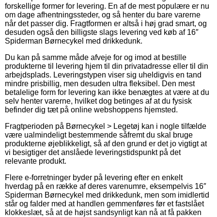
forskellige former for levering. En af de mest populære er nu
om dage afhentningssteder, og så henter du bare varerne
når det passer dig. Fragtformen er altså i høj grad smart, og
desuden også den billigste slags levering ved køb af 16″
Spiderman Børnecykel med drikkedunk.
Du kan på samme måde afveje for og imod at bestille
produkterne til levering hjem til din privatadresse eller til din
arbejdsplads. Leveringstypen viser sig uheldigvis en tand
mindre prisbillig, men desuden ultra fleksibel. Den mest
betalelige form for levering kan ikke benægtes at være at du
selv henter varerne, hvilket dog betinges af at du fysisk
befinder dig tæt på online webshoppens hjemsted.
Fragtperioden på Børnecykel > Legetøj kan i nogle tilfælde
være ualmindeligt bestemmende såfremt du skal bruge
produkterne øjeblikkeligt, så af den grund er det jo vigtigt at
vi besigtiger det anslåede leveringstidspunkt på det
relevante produkt.
Flere e-forretninger byder på levering efter en enkelt
hverdag på en række af deres varenumre, eksempelvis 16″
Spiderman Børnecykel med drikkedunk, men som imidlertid
står og falder med at handlen gemmenføres før et fastslået
klokkeslæt, så at de højst sandsynligt kan nå at få pakken