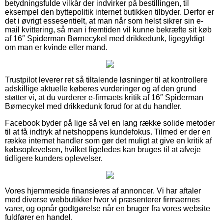
betydningsfulde vilkår der indvirker på bestillingen, til
eksempel den byttepolitik internet butikken tilbyder. Derfor er
det i øvrigt essesentielt, at man når som helst sikrer sin e-
mail kvittering, så man i fremtiden vil kunne bekræfte sit køb
af 16″ Spiderman Børnecykel med drikkedunk, ligegyldigt
om man er kvinde eller mand.
Trustpilot leverer ret så tiltalende løsninger til at kontrollere
adskillige aktuelle køberes vurderinger og af den grund
støtter vi, at du vurderer e-firmaets kritik af 16″ Spiderman
Børnecykel med drikkedunk forud for at du handler.
Facebook byder på lige så vel en lang række solide metoder
til at få indtryk af netshoppens kundefokus. Tilmed er der en
række internet handler som gør det muligt at give en kritik af
købsoplevelsen, hvilket ligeledes kan bruges til at afveje
tidligere kunders oplevelser.
Vores hjemmeside finansieres af annoncer. Vi har aftaler
med diverse webbutikker hvor vi præsenterer firmaernes
varer, og opnår godtgørelse når en bruger fra vores website
fuldfører en handel.