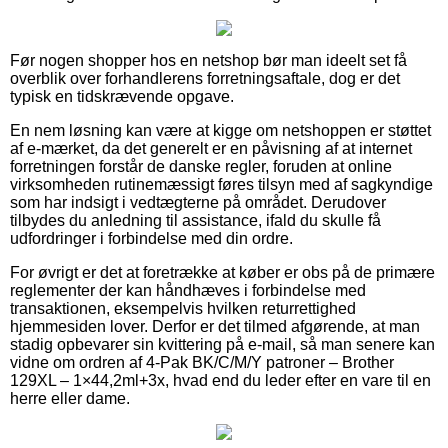
Før nogen shopper hos en netshop bør man ideelt set få
overblik over forhandlerens forretningsaftale, dog er det
typisk en tidskrævende opgave.
En nem løsning kan være at kigge om netshoppen er støttet
af e-mærket, da det generelt er en påvisning af at internet
forretningen forstår de danske regler, foruden at online
virksomheden rutinemæssigt føres tilsyn med af sagkyndige
som har indsigt i vedtægterne på området. Derudover
tilbydes du anledning til assistance, ifald du skulle få
udfordringer i forbindelse med din ordre.
For øvrigt er det at foretrække at køber er obs på de primære
reglementer der kan håndhæves i forbindelse med
transaktionen, eksempelvis hvilken returrettighed
hjemmesiden lover. Derfor er det tilmed afgørende, at man
stadig opbevarer sin kvittering på e-mail, så man senere kan
vidne om ordren af 4-Pak BK/C/M/Y patroner – Brother
129XL – 1×44,2ml+3x, hvad end du leder efter en vare til en
herre eller dame.