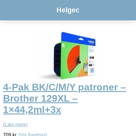
Helgec
4-Pak BK/C/M/Y patroner –
Brother 129XL –
1×44,2ml+3x
(Læs mere)
709
kr.
(Vis fragtpris)