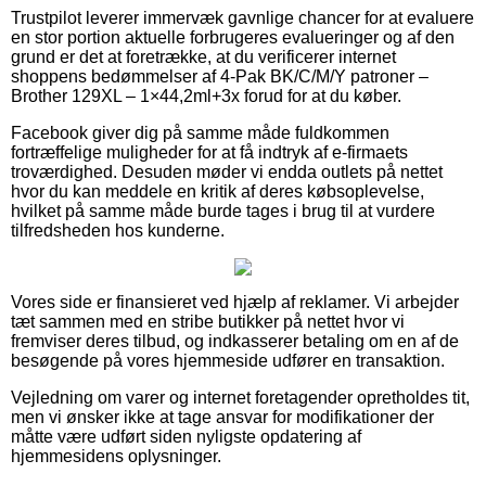
Trustpilot leverer immervæk gavnlige chancer for at evaluere
en stor portion aktuelle forbrugeres evalueringer og af den
grund er det at foretrække, at du verificerer internet
shoppens bedømmelser af 4-Pak BK/C/M/Y patroner –
Brother 129XL – 1×44,2ml+3x forud for at du køber.
Facebook giver dig på samme måde fuldkommen
fortræffelige muligheder for at få indtryk af e-firmaets
troværdighed. Desuden møder vi endda outlets på nettet
hvor du kan meddele en kritik af deres købsoplevelse,
hvilket på samme måde burde tages i brug til at vurdere
tilfredsheden hos kunderne.
Vores side er finansieret ved hjælp af reklamer. Vi arbejder
tæt sammen med en stribe butikker på nettet hvor vi
fremviser deres tilbud, og indkasserer betaling om en af de
besøgende på vores hjemmeside udfører en transaktion.
Vejledning om varer og internet foretagender opretholdes tit,
men vi ønsker ikke at tage ansvar for modifikationer der
måtte være udført siden nyligste opdatering af
hjemmesidens oplysninger.