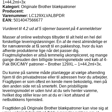
1×44,2ml+3x
Kategori:
Originale Brother blækpatroner
Producent:
Varenummer:
LC129XLVALBPDR
EAN:
5014047566677
Vurderet til
4.2
ud af 5 stjerner baseret på
4
anmeldelser
Masser af online webshops tilbyder til alt held en hel del
forskellige leveringsløsninger. En af de mest almindelige er
for nærværende at få sendt til en pakkeshop, hvor du kan
afhente produkterne lige når det passer dig.
Fragtmuligheden er altså temmelig ukompliceret, og mange
gange desuden den billigste leveringsmetode ved køb af 4-
Pak BK/C/M/Y patroner – Brother 129XL – 1×44,2ml+3x.
Du kunne på samme måde planlægge at vælge afsending
hjem til din privatadresse eller til adressen hvor du arbejder.
Fragttypen er som oftest en kende mere bekostelig, men på
den anden side ret så smertefri. Den prisbilligste
leveringsmodel er uden tvivl at du selv henter varerne,
hvilket dog stiller krav om at du er i kort afstand af
netbutikkens hjemsted.
Fragttiden på Originale Brother blækpatroner kan vise sig at