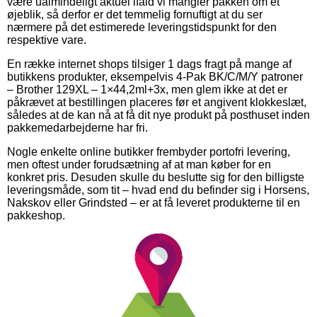
være ualmindeligt aktuel ifald vi mangler pakken om et
øjeblik, så derfor er det temmelig fornuftigt at du ser
nærmere på det estimerede leveringstidspunkt for den
respektive vare.
En række internet shops tilsiger 1 dags fragt på mange af
butikkens produkter, eksempelvis 4-Pak BK/C/M/Y patroner
– Brother 129XL – 1×44,2ml+3x, men glem ikke at det er
påkrævet at bestillingen placeres før et angivent klokkeslæt,
således at de kan nå at få dit nye produkt på posthuset inden
pakkemedarbejderne har fri.
Nogle enkelte online butikker frembyder portofri levering,
men oftest under forudsætning af at man køber for en
konkret pris. Desuden skulle du beslutte sig for den billigste
leveringsmåde, som tit – hvad end du befinder sig i Horsens,
Nakskov eller Grindsted – er at få leveret produkterne til en
pakkeshop.