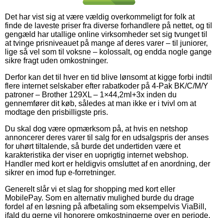
Det har vist sig at være vældig overkommeligt for folk at
finde de laveste priser fra diverse forhandlere på nettet, og til
gengæld har utallige online virksomheder set sig tvunget til
at tvinge prisniveauet på mange af deres varer – til juniorer,
lige så vel som til voksne – kolossalt, og endda nogle gange
sikre fragt uden omkostninger.
Derfor kan det til hver en tid blive lønsomt at kigge forbi indtil
flere internet selskaber efter rabatkoder på 4-Pak BK/C/M/Y
patroner – Brother 129XL – 1×44,2ml+3x inden du
gennemfører dit køb, således at man ikke er i tvivl om at
modtage den prisbilligste pris.
Du skal dog være opmærksom på, at hvis en netshop
annoncerer deres varer til salg for en udsalgspris der anses
for uhørt tiltalende, så burde det undertiden være et
karakteristika der viser en uoprigtig internet webshop.
Handler med kort er heldigvis omsluttet af en anordning, der
sikrer en imod fup e-forretninger.
Generelt slår vi et slag for shopping med kort eller
MobilePay. Som en alternativ mulighed burde du drage
fordel af en løsning på afbetaling som eksempelvis ViaBill,
ifald du gerne vil honorere omkostningerne over en periode.