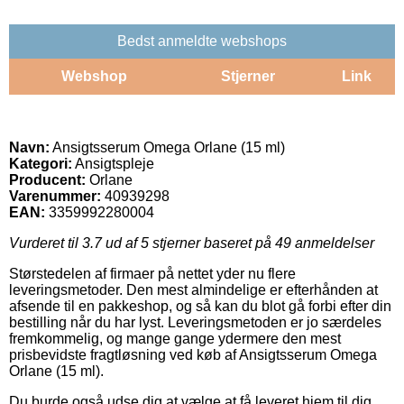
Bedst anmeldte webshops
Webshop
Stjerner
Link
Navn:
Ansigtsserum Omega Orlane (15 ml)
Kategori:
Ansigtspleje
Producent:
Orlane
Varenummer:
40939298
EAN:
3359992280004
Vurderet til
3.7
ud af 5 stjerner baseret på
49
anmeldelser
Størstedelen af firmaer på nettet yder nu flere
leveringsmetoder. Den mest almindelige er efterhånden at
afsende til en pakkeshop, og så kan du blot gå forbi efter din
bestilling når du har lyst. Leveringsmetoden er jo særdeles
fremkommelig, og mange gange ydermere den mest
prisbevidste fragtløsning ved køb af Ansigtsserum Omega
Orlane (15 ml).
Du burde også udse dig at vælge at få leveret hjem til dig