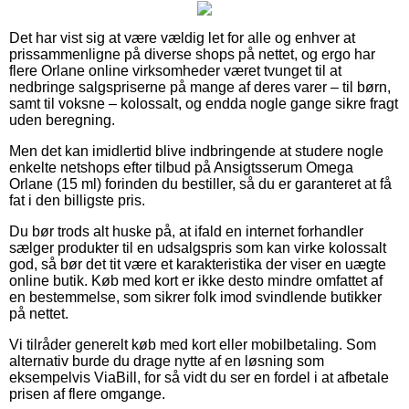
Det har vist sig at være vældig let for alle og enhver at
prissammenligne på diverse shops på nettet, og ergo har
flere Orlane online virksomheder været tvunget til at
nedbringe salgspriserne på mange af deres varer – til børn,
samt til voksne – kolossalt, og endda nogle gange sikre fragt
uden beregning.
Men det kan imidlertid blive indbringende at studere nogle
enkelte netshops efter tilbud på Ansigtsserum Omega
Orlane (15 ml) forinden du bestiller, så du er garanteret at få
fat i den billigste pris.
Du bør trods alt huske på, at ifald en internet forhandler
sælger produkter til en udsalgspris som kan virke kolossalt
god, så bør det tit være et karakteristika der viser en uægte
online butik. Køb med kort er ikke desto mindre omfattet af
en bestemmelse, som sikrer folk imod svindlende butikker
på nettet.
Vi tilråder generelt køb med kort eller mobilbetaling. Som
alternativ burde du drage nytte af en løsning som
eksempelvis ViaBill, for så vidt du ser en fordel i at afbetale
prisen af flere omgange.