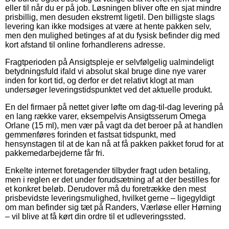
eller til når du er på job. Løsningen bliver ofte en sjat mindre
prisbillig, men desuden ekstremt ligetil. Den billigste slags
levering kan ikke modsiges at være at hente pakken selv,
men den mulighed betinges af at du fysisk befinder dig med
kort afstand til online forhandlerens adresse.
Fragtperioden på Ansigtspleje er selvfølgelig ualmindeligt
betydningsfuld ifald vi absolut skal bruge dine nye varer
inden for kort tid, og derfor er det relativt klogt at man
undersøger leveringstidspunktet ved det aktuelle produkt.
En del firmaer på nettet giver løfte om dag-til-dag levering på
en lang række varer, eksempelvis Ansigtsserum Omega
Orlane (15 ml), men vær på vagt da det beroer på at handlen
gemmenføres forinden et fastsat tidspunkt, med
hensynstagen til at de kan nå at få pakken pakket forud for at
pakkemedarbejderne får fri.
Enkelte internet foretagender tilbyder fragt uden betaling,
men i reglen er det under forudsætning af at der bestilles for
et konkret beløb. Derudover må du foretrække den mest
prisbevidste leveringsmulighed, hvilket gerne – ligegyldigt
om man befinder sig tæt på Randers, Værløse eller Hørning
– vil blive at få kørt din ordre til et udleveringssted.