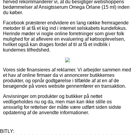
herved rekommanderer vi, at du besigtiger webshoppens
bedømmelser af Ansigtsserum Omega Orlane (15 ml) inden
du køber.
Facebook præsterer endvidere en lang række fremragende
metoder til at få et kig ind i internet selskabets kundefokus.
Herinde møder vi nogle online forretninger som giver folk
mulighed for at aflevere en evaluering af købsoplevelsen,
hvilket også kan drages fordel af til at få et indblik i
kundernes tilfredshed.
Vores side finansieres af reklamer. Vi arbejder sammen med
et hav af online firmaer da vi annoncerer butikkernes
produkter, og opnår godtgørelse i tilfælde af at en af de
besøgende på vores website gennemfører en transaktion.
Anvisninger om produkter og butikker på nettet
vedligeholdes nu og da, men man kan ikke stille os
ansvarlig for rettelser der måtte være udført siden sidste
opdatering af de anvendte informationer.
BITLY: