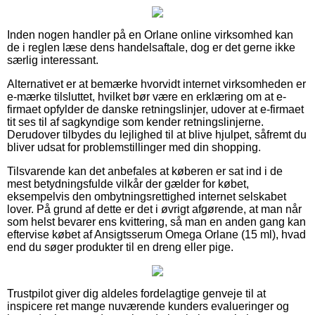
Inden nogen handler på en Orlane online virksomhed kan
de i reglen læse dens handelsaftale, dog er det gerne ikke
særlig interessant.
Alternativet er at bemærke hvorvidt internet virksomheden er
e-mærke tilsluttet, hvilket bør være en erklæring om at e-
firmaet opfylder de danske retningslinjer, udover at e-firmaet
tit ses til af sagkyndige som kender retningslinjerne.
Derudover tilbydes du lejlighed til at blive hjulpet, såfremt du
bliver udsat for problemstillinger med din shopping.
Tilsvarende kan det anbefales at køberen er sat ind i de
mest betydningsfulde vilkår der gælder for købet,
eksempelvis den ombytningsrettighed internet selskabet
lover. På grund af dette er det i øvrigt afgørende, at man når
som helst bevarer ens kvittering, så man en anden gang kan
eftervise købet af Ansigtsserum Omega Orlane (15 ml), hvad
end du søger produkter til en dreng eller pige.
Trustpilot giver dig aldeles fordelagtige genveje til at
inspicere ret mange nuværende kunders evalueringer og