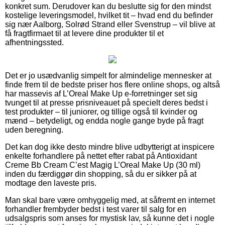
konkret sum. Derudover kan du beslutte sig for den mindst
kostelige leveringsmodel, hvilket tit – hvad end du befinder
sig nær Aalborg, Solrød Strand eller Svenstrup – vil blive at
få fragtfirmaet til at levere dine produkter til et
afhentningssted.
Det er jo usædvanlig simpelt for almindelige mennesker at
finde frem til de bedste priser hos flere online shops, og altså
har massevis af L’Oreal Make Up e-forretninger set sig
tvunget til at presse prisniveauet på specielt deres bedst i
test produkter – til juniorer, og tillige også til kvinder og
mænd – betydeligt, og endda nogle gange byde på fragt
uden beregning.
Det kan dog ikke desto mindre blive udbytterigt at inspicere
enkelte forhandlere på nettet efter rabat på Antioxidant
Creme Bb Cream C’est Magig L’Oreal Make Up (30 ml)
inden du færdiggør din shopping, så du er sikker på at
modtage den laveste pris.
Man skal bare være omhyggelig med, at såfremt en internet
forhandler frembyder bedst i test varer til salg for en
udsalgspris som anses for mystisk lav, så kunne det i nogle