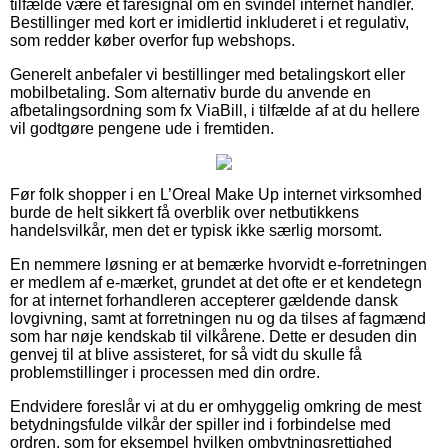
tilfælde være et faresignal om en svindel internet handler.
Bestillinger med kort er imidlertid inkluderet i et regulativ,
som redder køber overfor fup webshops.
Generelt anbefaler vi bestillinger med betalingskort eller
mobilbetaling. Som alternativ burde du anvende en
afbetalingsordning som fx ViaBill, i tilfælde af at du hellere
vil godtgøre pengene ude i fremtiden.
Før folk shopper i en L’Oreal Make Up internet virksomhed
burde de helt sikkert få overblik over netbutikkens
handelsvilkår, men det er typisk ikke særlig morsomt.
En nemmere løsning er at bemærke hvorvidt e-forretningen
er medlem af e-mærket, grundet at det ofte er et kendetegn
for at internet forhandleren accepterer gældende dansk
lovgivning, samt at forretningen nu og da tilses af fagmænd
som har nøje kendskab til vilkårene. Dette er desuden din
genvej til at blive assisteret, for så vidt du skulle få
problemstillinger i processen med din ordre.
Endvidere foreslår vi at du er omhyggelig omkring de mest
betydningsfulde vilkår der spiller ind i forbindelse med
ordren, som for eksempel hvilken ombytningsrettighed