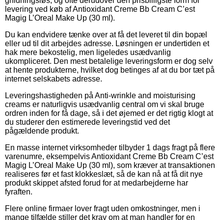
gnidningsløs, og ofte derudover den prisbilligste form for
levering ved køb af Antioxidant Creme Bb Cream C’est
Magig L’Oreal Make Up (30 ml).
Du kan endvidere tænke over at få det leveret til din bopæl
eller ud til dit arbejdes adresse. Løsningen er undertiden et
hak mere bekostelig, men ligeledes usædvanlig
ukompliceret. Den mest betalelige leveringsform er dog selv
at hente produkterne, hvilket dog betinges af at du bor tæt på
internet selskabets adresse.
Leveringshastigheden på Anti-wrinkle and moisturising
creams er naturligvis usædvanlig central om vi skal bruge
ordren inden for få dage, så i det øjemed er det rigtig klogt at
du studerer den estimerede leveringstid ved det
pågældende produkt.
En masse internet virksomheder tilbyder 1 dags fragt på flere
varenumre, eksempelvis Antioxidant Creme Bb Cream C’est
Magig L’Oreal Make Up (30 ml), som kræver at transaktionen
realiseres før et fast klokkeslæt, så de kan nå at få dit nye
produkt skippet afsted forud for at medarbejderne har
fyraften.
Flere online firmaer lover fragt uden omkostninger, men i
mange tilfælde stiller det krav om at man handler for en