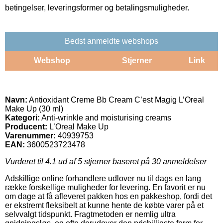
betingelser, leveringsformer og betalingsmuligheder.
Bedst anmeldte webshops
Webshop
Stjerner
Link
Navn:
Antioxidant Creme Bb Cream C’est Magig L’Oreal
Make Up (30 ml)
Kategori:
Anti-wrinkle and moisturising creams
Producent:
L’Oreal Make Up
Varenummer:
40939753
EAN:
3600523723478
Vurderet til
4.1
ud af 5 stjerner baseret på
30
anmeldelser
Adskillige online forhandlere udlover nu til dags en lang
række forskellige muligheder for levering. En favorit er nu
om dage at få afleveret pakken hos en pakkeshop, fordi det
er ekstremt fleksibelt at kunne hente de købte varer på et
selvvalgt tidspunkt. Fragtmetoden er nemlig ultra