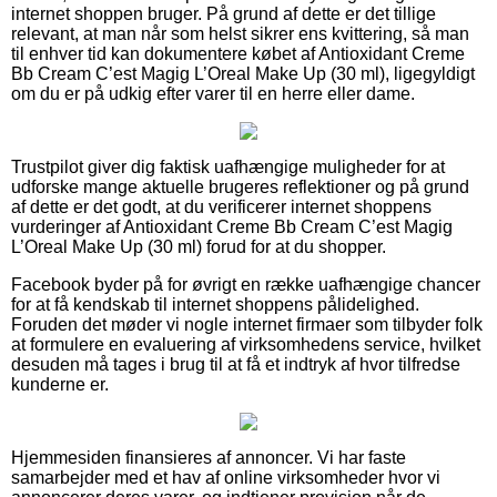
internet shoppen bruger. På grund af dette er det tillige
relevant, at man når som helst sikrer ens kvittering, så man
til enhver tid kan dokumentere købet af Antioxidant Creme
Bb Cream C’est Magig L’Oreal Make Up (30 ml), ligegyldigt
om du er på udkig efter varer til en herre eller dame.
Trustpilot giver dig faktisk uafhængige muligheder for at
udforske mange aktuelle brugeres reflektioner og på grund
af dette er det godt, at du verificerer internet shoppens
vurderinger af Antioxidant Creme Bb Cream C’est Magig
L’Oreal Make Up (30 ml) forud for at du shopper.
Facebook byder på for øvrigt en række uafhængige chancer
for at få kendskab til internet shoppens pålidelighed.
Foruden det møder vi nogle internet firmaer som tilbyder folk
at formulere en evaluering af virksomhedens service, hvilket
desuden må tages i brug til at få et indtryk af hvor tilfredse
kunderne er.
Hjemmesiden finansieres af annoncer. Vi har faste
samarbejder med et hav af online virksomheder hvor vi