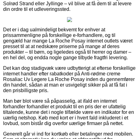
Solrød Strand eller Jyllinge – vil blive at få dem til at levere
din ordre til et udleveringssted.
Det er i dag ualmindeligt bekvemt for enhver at
prissammenligne på forskellige e-forhandlere, og til
gengæld har mange La Roche Posay internet outlets været
presset til at at nedskære priserne på mange af deres
produkter – til børn, og ligeledes også til herrer og damer –
en hel del, og endda nogle gange tilbyde fragtfri levering.
Det kan dog stadigvæk være udbytterigt at efterse forskellige
internet handler efter rabatkoder på Anti-rødme creme
Rosaliac Uv Legere La Roche Posay inden du gennemfører
din handel, sådan at man er usvigeligt sikker på at få fat i
den prisbilligste pris.
Man bør blot være så påpasselig, at ifald en internet
forhandler forhandler et produkt til en pris der er ufattelig
tiltalende, kunne det i nogle tilfælde være en indikator for en
uærlig netshop. Køb med kort er i hvert fald inkluderet i et
lovbud, som bistår dig overfor uærlige firmaer på nettet.
Generelt går vi ind for kortkøb eller betalinger med mobilen.