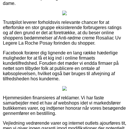
dame.
Trustpilot leverer forholdsvis relevante chancer for at
efterforske en stor gruppe eksisterende forbrugeres ratings
og af den grund er det at foretrække, at du beser online
shoppens bedømmelser af Anti-rødme creme Rosaliac Uv
Legere La Roche Posay forinden du shopper.
Facebook forærer dig lignende en lang række hæderlige
muligheder for at få et kig ind i online firmaets
kundetilfredshed. Foruden det møder vi endda firmaer på
nettet som tilbyder folk at publicere en omtale af
købsoplevelsen, hvilket også bør bruges til afvejning af
tilfredsheden hos kunderne.
Hjemmesiden finansieres af reklamer. Vi har faste
samarbejder med et hav af webshops idet vi markedsfører
butikkernes varer, og indtjener honorar når vores besøgende
gennemfører en bestilling.
Vejledning vedrørende varer og internet outlets ajourføres tit,
men vi giver ingen garanti imod modifikationer der potentielt