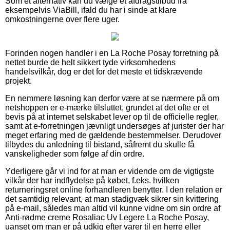
Som et alternativ kan du vælge et afdragstilbud fra
eksempelvis ViaBill, ifald du har i sinde at klare
omkostningerne over flere uger.
Forinden nogen handler i en La Roche Posay forretning på
nettet burde de helt sikkert tyde virksomhedens
handelsvilkår, dog er det for det meste et tidskrævende
projekt.
En nemmere løsning kan derfor være at se nærmere på om
netshoppen er e-mærke tilsluttet, grundet at det ofte er et
bevis på at internet selskabet lever op til de officielle regler,
samt at e-forretningen jævnligt undersøges af jurister der har
meget erfaring med de gældende bestemmelser. Derudover
tilbydes du anledning til bistand, såfremt du skulle få
vanskeligheder som følge af din ordre.
Yderligere går vi ind for at man er vidende om de vigtigste
vilkår der har indflydelse på købet, f.eks. hvilken
returneringsret online forhandleren benytter. I den relation er
det samtidig relevant, at man stadigvæk sikrer sin kvittering
på e-mail, således man altid vil kunne vidne om sin ordre af
Anti-rødme creme Rosaliac Uv Legere La Roche Posay,
uanset om man er på udkig efter varer til en herre eller