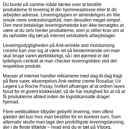
Du burde på samme måde tænke over at bestille
produkterne til levering til din hjemmeadresse eller til dit
arbejdes adresse. Leveringstypen er almindeligvis en lille
smule mere omkostningsfuld, men desuden meget simpel.
Den mest betalelige leveringsmetode kan ikke benægtes at
være at du selv henter produkterne, som jo stiller krav om at
du opholder dig tæt på internet selskabets arbejdslager.
Leveringsdygtigheden på Anti-wrinkle and moisturising
creams kan vise sig at være ret så bestemmende om man
skal bruge varen øjeblikkeligt, så i det øjemed er det
tydeligvis centralt at man checker leveringstiden ved det
respektive produkt.
Masser af internet handler reklamerer med dag-til-dag fragt
på flere varer, eksempelvis Anti-rødme creme Rosaliac Uv
Legere La Roche Posay, hvilket afhænger af at ordren laves
forud for et givent klokkeslæt, så de har mulighed for at nå at
få produkterne afsted inden de logistikansatte drager
hjemad.
Flere webbutikker tilbyder gebyrfri levering, men oftest
gælder det kun hvis man bestiller for en konkret sum. Som
alternativ skulle man tage den prisbilligste leveringsløsning,
der i de fleste tilfælde – hvad end du er tæt på Viborg,