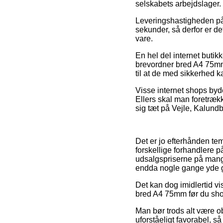
selskabets arbejdslager.
Leveringshastigheden på 
sekunder, så derfor er de
vare.
En hel del internet butik
brevordner bred A4 75mm,
til at de med sikkerhed 
Visse internet shops byde
Ellers skal man foretrække
sig tæt på Vejle, Kalundbo
Det er jo efterhånden tem
forskellige forhandlere p
udsalgspriserne på mange
endda nogle gange yde ge
Det kan dog imidlertid vi
bred A4 75mm før du shopp
Man bør trods alt være ob
uforståeligt favorabel, s