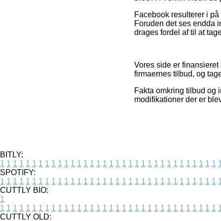
Facebook resulterer i på 
Foruden det ses endda in
drages fordel af til at tag
Vores side er finansieret 
firmaernes tilbud, og tage
Fakta omkring tilbud og i
modifikationer der er ble
BITLY:
1
1
1
1
1
1
1
1
1
1
1
1
1
1
1
1
1
1
1
1
1
1
1
1
1
1
1
1
1
1
1
1
1
1
SPOTIFY:
1
1
1
1
1
1
1
1
1
1
1
1
1
1
1
1
1
1
1
1
1
1
1
1
1
1
1
1
1
1
1
1
1
1
CUTTLY BIO:
1
1
1
1
1
1
1
1
1
1
1
1
1
1
1
1
1
1
1
1
1
1
1
1
1
1
1
1
1
1
1
1
1
1
1
CUTTLY OLD: