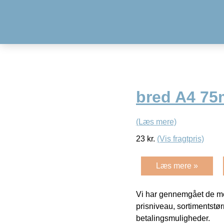
bred A4 7
(Læs mere)
23
kr.
(Vis fragtpris)
Læs mere »
Vi har gennemgået de mes
prisniveau, sortimentstø
betalingsmuligheder.