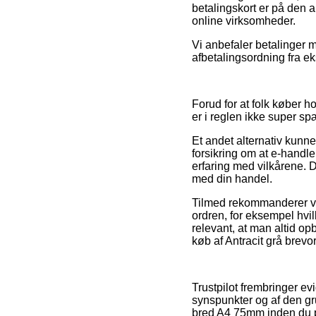
betalingskort er på den
online virksomheder.
Vi anbefaler betalinger m
afbetalingsordning fra e
Forud for at folk køber 
er i reglen ikke super s
Et andet alternativ kunne
forsikring om at e-handle
erfaring med vilkårene. D
med din handel.
Tilmed rekommanderer vi
ordren, for eksempel hvi
relevant, at man altid o
køb af Antracit grå brev
Trustpilot frembringer ev
synspunkter og af den gr
bred A4 75mm inden du p