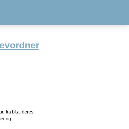
revordner
 fra bl.a. deres
mer og