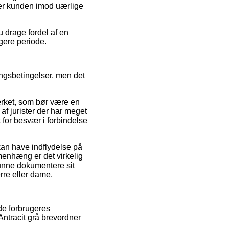
er kunden imod uærlige
u drage fordel af en
gere periode.
ingsbetingelser, men det
mærket, som bør være en
af jurister der har meget
 for besvær i forbindelse
an have indflydelse på
menhæng er det virkelig
unne dokumentere sit
rre eller dame.
nde forbrugeres
Antracit grå brevordner