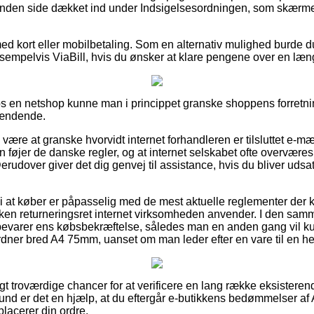
 anden side dækket ind under Indsigelsesordningen, som skærm
ed kort eller mobilbetaling. Som en alternativ mulighed burde d
ksempelvis ViaBill, hvis du ønsker at klare pengene over en læn
hos en netshop kunne man i princippet granske shoppens forretn
pændende.
 være at granske hvorvidt internet forhandleren er tilsluttet e-
n føjer de danske regler, og at internet selskabet ofte overværes 
erudover giver det dig genvej til assistance, hvis du bliver udsat
 at køber er påpasselig med de mest aktuelle reglementer der k
lken returneringsret internet virksomheden anvender. I den sam
pbevarer ens købsbekræftelse, således man en anden gang vil k
ordner bred A4 75mm, uanset om man leder efter en vare til en he
igt troværdige chancer for at verificere en lang række eksistere
und er det en hjælp, at du eftergår e-butikkens bedømmelser af 
lacerer din ordre.