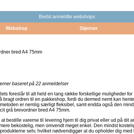
Bedst anmeldte webshops
Webshop
Stjerner
ordner bred A4 75mm
jerner baseret på
22
anmeldelser
ts foreslår til alt held en lang række forskellige muligheder for l
 bragt ordren til en pakkeshop, fordi du dermed nemt kan hente 
tmetoden er nemlig særligt fleksibel, samt endda også den mindst
acit grå brevordner bred A4 75mm.
t bestille varerne til levering hjem til dig privat eller ud på dit 
ere bekostelig, men omvendt meget enkel. Den mindst kostelige
produkterne selv, hvilket nødvendiggør at du opholder dig med ko