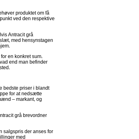
ehøver produktet om få
dspunkt ved den respektive
vis Antracit grå
keslæt, med hensynstagen
hjem.
 for en konkret sum.
– hvad end man befinder
sted.
 bedste priser i blandt
ippe for at nedsætte
g mænd – markant, og
Antracit grå brevordner
n salgspris der anses for
illinger med