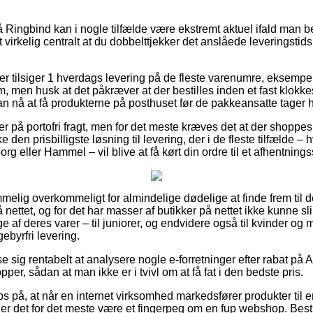
Ringbind kan i nogle tilfælde være ekstremt aktuel ifald man b
t virkelig centralt at du dobbelttjekker det anslåede leveringsti
ker tilsiger 1 hverdags levering på de fleste varenumre, eksempel
 men husk at det påkræver at der bestilles inden et fast klok
kan nå at få produkterne på posthuset før de pakkeansatte tager 
r på portofri fragt, men for det meste kræves det at der shoppes
 den prisbilligste løsning til levering, der i de fleste tilfælde 
rg eller Hammel – vil blive at få kørt din ordre til et afhentnings
melig overkommeligt for almindelige dødelige at finde frem til de
å nettet, og for det har masser af butikker på nettet ikke kunne sl
 af deres varer – til juniorer, og endvidere også til kvinder o
byrfri levering.
se sig rentabelt at analysere nogle e-forretninger efter rabat på 
er, sådan at man ikke er i tvivl om at få fat i den bedste pris.
s på, at når en internet virksomhed markedsfører produkter til e
å er det for det meste være et fingerpeg om en fup webshop. Best