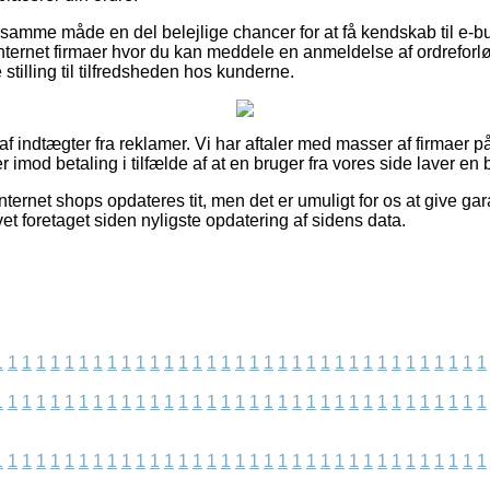
samme måde en del belejlige chancer for at få kendskab til e-bu
ternet firmaer hvor du kan meddele en anmeldelse af ordreforlø
e stilling til tilfredsheden hos kunderne.
af indtægter fra reklamer. Vi har aftaler med masser af firmaer på 
r imod betaling i tilfælde af at en bruger fra vores side laver en b
nternet shops opdateres tit, men det er umuligt for os at give ga
vet foretaget siden nyligste opdatering af sidens data.
1
1
1
1
1
1
1
1
1
1
1
1
1
1
1
1
1
1
1
1
1
1
1
1
1
1
1
1
1
1
1
1
1
1
1
1
1
1
1
1
1
1
1
1
1
1
1
1
1
1
1
1
1
1
1
1
1
1
1
1
1
1
1
1
1
1
1
1
1
1
1
1
1
1
1
1
1
1
1
1
1
1
1
1
1
1
1
1
1
1
1
1
1
1
1
1
1
1
1
1
1
1
1
1
1