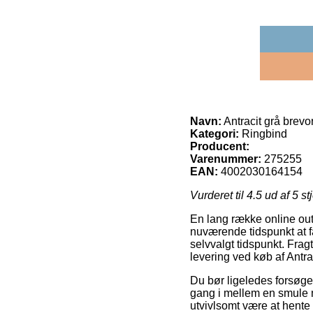
Navn:
Antracit grå brev
Kategori:
Ringbind
Producent:
Varenummer:
275255
EAN:
4002030164154
Vurderet til
4.5
ud af 5 st
En lang række online outle
nuværende tidspunkt at få
selvvalgt tidspunkt. Frag
levering ved køb af Antr
Du bør ligeledes forsøge a
gang i mellem en smule m
utvivlsomt være at hente 