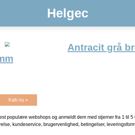
Helgec
Antracit grå b
5mm
Køb nu »
t populære webshops og anmeldt dem med stjerner fra 1 til 5 ud
rrelse, kundeservice, brugervenlighed, betingelser, leveringsfor