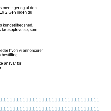
es meninger og af den
019 2.Gen inden du
ens kundetilfredshed.
es købsoplevelse, som
heder hvori vi annoncerer
bestilling.
ke ansvar for
r.
1
1
1
1
1
1
1
1
1
1
1
1
1
1
1
1
1
1
1
1
1
1
1
1
1
1
1
1
1
1
1
1
1
1
1
1
1
1
1
1
1
1
1
1
1
1
1
1
1
1
1
1
1
1
1
1
1
1
1
1
1
1