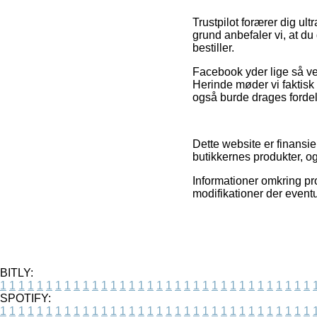
Trustpilot forærer dig u
grund anbefaler vi, at 
bestiller.
Facebook yder lige så vel 
Herinde møder vi faktis
også burde drages fordel 
Dette website er finansie
butikkernes produkter, o
Informationer omkring pro
modifikationer der eventu
BITLY:
1
1
1
1
1
1
1
1
1
1
1
1
1
1
1
1
1
1
1
1
1
1
1
1
1
1
1
1
1
1
1
1
1
1
SPOTIFY:
1
1
1
1
1
1
1
1
1
1
1
1
1
1
1
1
1
1
1
1
1
1
1
1
1
1
1
1
1
1
1
1
1
1