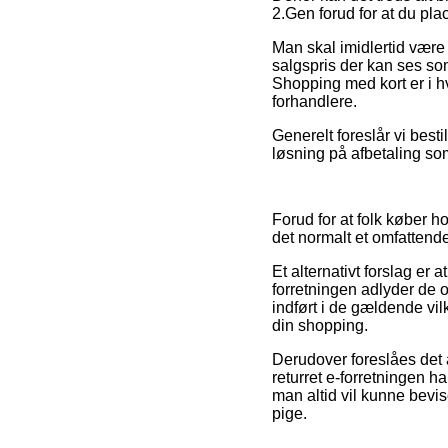
2.Gen forud for at du plac
Man skal imidlertid være 
salgspris der kan ses som
Shopping med kort er i hv
forhandlere.
Generelt foreslår vi best
løsning på afbetaling som 
Forud for at folk køber 
det normalt et omfattende
Et alternativt forslag er a
forretningen adlyder de o
indført i de gældende vil
din shopping.
Derudover foreslåes det 
returret e-forretningen h
man altid vil kunne bevi
pige.