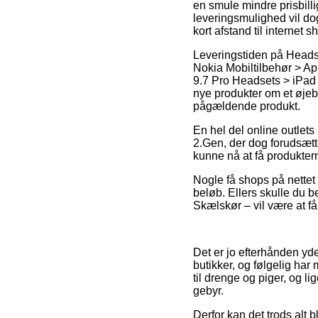
en smule mindre prisbill
leveringsmulighed vil do
kort afstand til internet
Leveringstiden på Headse
Nokia Mobiltilbehør > A
9.7 Pro Headsets > iPad A
nye produkter om et øjebl
pågældende produkt.
En hel del online outlet
2.Gen, der dog forudsætte
kunne nå at få produktern
Nogle få shops på nettet 
beløb. Ellers skulle du be
Skælskør – vil være at få 
Det er jo efterhånden yd
butikker, og følgelig ha
til drenge og piger, og l
gebyr.
Derfor kan det trods alt 