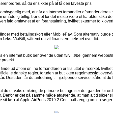
erer ordren, så du er sikker på at få den laveste pris.
omhyggelig med, at når en internet forhandler afhænder deres pr
 umådelig billig, bør det for det meste være et karakteristika de
ert fald omfavnet af en foranstaltning, hvilket skærmer folk overf
illinger med betalingskort eller MobilePay. Som alternativ burde 
f.eks. ViaBill, såfremt du vil finansiere beløbet over tid.
hos en internet butik behøver de uden tvivl løbe igennem webbuti
 projekt.
t finde ud af om online forhandleren er tilsluttet e-mærket, hvilket 
fficielle danske regler, foruden at butikken regelmæssigt overvå
kår. Desuden får du anledning til hjælpende service, såfremt du 
at du er vaks omkring de primære betingelser der gælder for or
ar. Derfor er det på samme måde afgørende, at man altid sikrer s
se sit køb af Apple AirPods 2019 2.Gen, uafhængig om du søger e