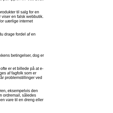
odukter til salg for en
r viser en falsk webbutik.
or uærlige internet
du drage fordel af en
kkens betingelser, dog er
ofte er et billede på at e-
ges af fagfolk som er
får problemstillinger ved
dren, eksempelvis den
in ordremail, således
n vare til en dreng eller