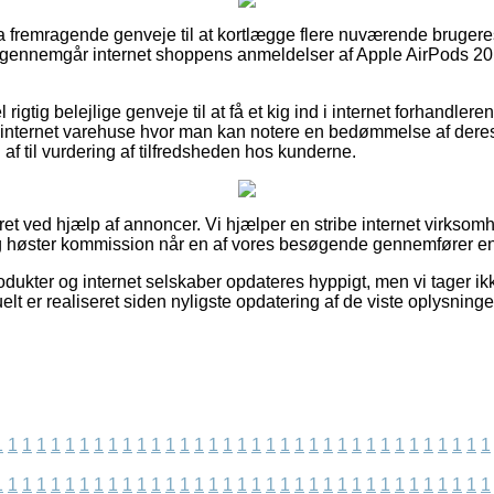
ltra fremragende genveje til at kortlægge flere nuværende bruger
du gennemgår internet shoppens anmeldelser af Apple AirPods 2
rigtig belejlige genveje til at få et kig ind i internet forhandler
k internet varehuse hvor man kan notere en bedømmelse af der
af til vurdering af tilfredsheden hos kunderne.
ret ved hjælp af annoncer. Vi hjælper en stribe internet virksom
g høster kommission når en af vores besøgende gennemfører en 
dukter og internet selskaber opdateres hyppigt, men vi tager ik
elt er realiseret siden nyligste opdatering af de viste oplysninge
1
1
1
1
1
1
1
1
1
1
1
1
1
1
1
1
1
1
1
1
1
1
1
1
1
1
1
1
1
1
1
1
1
1
1
1
1
1
1
1
1
1
1
1
1
1
1
1
1
1
1
1
1
1
1
1
1
1
1
1
1
1
1
1
1
1
1
1
1
1