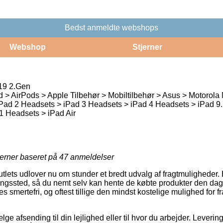
Bedst anmeldte webshops
Webshop
Stjerner
19 2.Gen
 > AirPods > Apple Tilbehør > Mobiltilbehør > Asus > Motorola 
 iPad 2 Headsets > iPad 3 Headsets > iPad 4 Headsets > iPad 9
1 Headsets > iPad Air
jerner baseret på
47
anmeldelser
tlets udlover nu om stunder et bredt udvalg af fragtmuligheder. 
veringssted, så du nemt selv kan hente de købte produkter den dag
s smertefri, og oftest tillige den mindst kostelige mulighed for f
lge afsending til din lejlighed eller til hvor du arbejder. Leveri