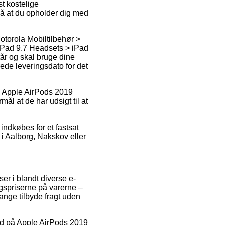
t kostelige
på at du opholder dig med
otorola Mobiltilbehør >
iPad 9.7 Headsets > iPad
tår og skal bruge dine
rede leveringsdato for det
s Apple AirPods 2019
ål at de har udsigt til at
indkøbes for et fastsat
r i Aalborg, Nakskov eller
er i blandt diverse e-
lgspriserne på varerne –
ange tilbyde fragt uden
lbud på Apple AirPods 2019