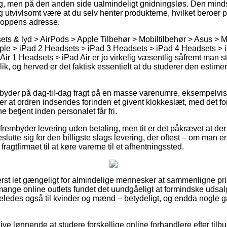
ig, men på den anden side ualmindeligt gnidningsløs. Den minds
g utvivlsomt være at du selv henter produkterne, hvilket beroer 
 shoppens adresse.
ts & lyd > AirPods > Apple Tilbehør > Mobiltilbehør > Asus > M
pple > iPad 2 Headsets > iPad 3 Headsets > iPad 4 Headsets > 
ir 1 Headsets > iPad Air er jo virkelig væsentlig såfremt man s
ik, og herved er det faktisk essentielt at du studerer den estime
s byder på dag-til-dag fragt på en masse varenumre, eksempelvi
r at ordren indsendes forinden et givent klokkeslæt, med det form
e betjent inden personalet får fri.
frembyder levering uden betaling, men tit er det påkrævet at der 
slutte sig for den billigste slags levering, der oftest – om man e
fragtfirmaet til at køre varerne til et afhentningssted.
erst let gængeligt for almindelige mennesker at sammenligne pris
r mange online outlets fundet det uundgåeligt at formindske udsa
igeledes også til kvinder og mænd – betydeligt, og endda nogle g
blive lønnende at studere forskellige online forhandlere efter ti