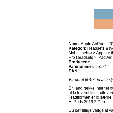
Navn:
Apple AirPods 20
Kategori:
Headsets & lyd
Mobiltilbehør > Apple >
Pro Headsets > iPad Air 
Producent:
Varenummer:
85174
EAN:
Vurderet til
4.7
ud af 5 st
En lang række internet ou
at få leveret til et udle
Fragtformen er jo særdele
AirPods 2019 2.Gen.
Du bør tillige vælge at væ