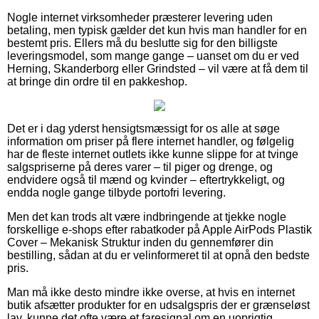
Nogle internet virksomheder præsterer levering uden
betaling, men typisk gælder det kun hvis man handler for en
bestemt pris. Ellers må du beslutte sig for den billigste
leveringsmodel, som mange gange – uanset om du er ved
Herning, Skanderborg eller Grindsted – vil være at få dem til
at bringe din ordre til en pakkeshop.
Det er i dag yderst hensigtsmæssigt for os alle at søge
information om priser på flere internet handler, og følgelig
har de fleste internet outlets ikke kunne slippe for at tvinge
salgspriserne på deres varer – til piger og drenge, og
endvidere også til mænd og kvinder – eftertrykkeligt, og
endda nogle gange tilbyde portofri levering.
Men det kan trods alt være indbringende at tjekke nogle
forskellige e-shops efter rabatkoder på Apple AirPods Plastik
Cover – Mekanisk Struktur inden du gennemfører din
bestilling, sådan at du er velinformeret til at opnå den bedste
pris.
Man må ikke desto mindre ikke overse, at hvis en internet
butik afsætter produkter for en udsalgspris der er grænseløst
lav, kunne det ofte være et faresignal om en uoprigtig