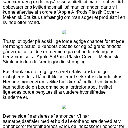
sammenhæng er det også essesentielt, at man til enhver tid
opbevarer ens kvitteringsmail, så man en anden gang vil
kunne eftervise sin ordre af Apple AirPods Plastik Cover –
Mekanisk Struktur, uafhængig om man søger et produkt til en
kvinde eller mand.
Trustpilot byder på adskillige fordelagtige chancer for at tyde
ret mange aktuelle kunders opfattelser og på grund af dette
går vi ind for, at du ser nærmere på online forretningens
bedømmelser af Apple AirPods Plastik Cover – Mekanisk
Struktur inden du færdiggør din shopping.
Facebook forærer dig lige så vel relativt anstændige
muligheder for at få indblik i internet selskabets kundefokus.
Herinde møder vi en række butikker på nettet hvor kunder
kan nedfælde en bedømmelse af ordreforløbet, hvilket
ligeledes burde benyttes til at vurdere hvor tilfredse
kunderne er.
Denne side finansieres af annoncer. Vi har
samarbejdsaftaler med et hold af e-forhandlere derved at vi
annoncerer forretningernes varer, og indkasserer honorar for