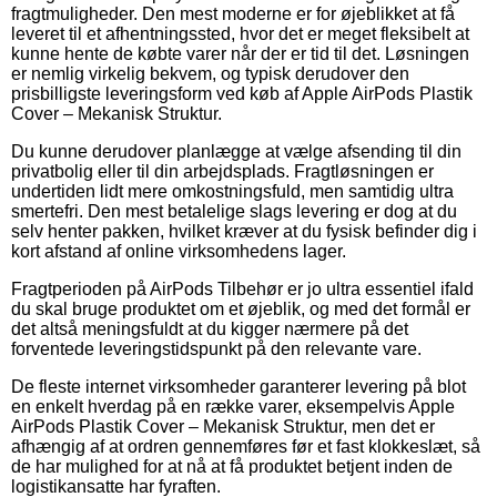
fragtmuligheder. Den mest moderne er for øjeblikket at få
leveret til et afhentningssted, hvor det er meget fleksibelt at
kunne hente de købte varer når der er tid til det. Løsningen
er nemlig virkelig bekvem, og typisk derudover den
prisbilligste leveringsform ved køb af Apple AirPods Plastik
Cover – Mekanisk Struktur.
Du kunne derudover planlægge at vælge afsending til din
privatbolig eller til din arbejdsplads. Fragtløsningen er
undertiden lidt mere omkostningsfuld, men samtidig ultra
smertefri. Den mest betalelige slags levering er dog at du
selv henter pakken, hvilket kræver at du fysisk befinder dig i
kort afstand af online virksomhedens lager.
Fragtperioden på AirPods Tilbehør er jo ultra essentiel ifald
du skal bruge produktet om et øjeblik, og med det formål er
det altså meningsfuldt at du kigger nærmere på det
forventede leveringstidspunkt på den relevante vare.
De fleste internet virksomheder garanterer levering på blot
en enkelt hverdag på en række varer, eksempelvis Apple
AirPods Plastik Cover – Mekanisk Struktur, men det er
afhængig af at ordren gennemføres før et fast klokkeslæt, så
de har mulighed for at nå at få produktet betjent inden de
logistikansatte har fyraften.