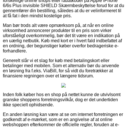
forskellige online shops efter rabatkoder på Apple iPhone
6/6s Plus invisible SHIELD Skærmbeskyttelse forud for at du
gennemfører din bestilling, således at du er velinformeret til
at få fat i den mindst kostelige pris.
Man bør trods alt være opmærksom på, at når en online
virksomhed annoncerer produkter til en pris som virker
uforståeligt overkommelig, bør det tit være en indikation på
en uærlig netbutik. Køb med kort er i hvert fald indbefattet af
en ordning, der begunstiger køber overfor bedrageriske e-
forhandlere.
Generelt slår vi et slag for køb med betalingskort eller
betalinger med mobilen. Som et alternativ bør du anvende
en løsning fra f.eks. ViaBill, for så vidt du foretrækker at
finansiere regningen over et længere tidsrum.
Inden folk køber hos en shop på nettet kunne de utvivlsomt
granske shoppens forretningsvilkår, dog er det undertiden
ikke specielt ophidsende.
En anden løsning kan være at se om internet forretningen er
godkendt af e-mærket, som er en angivelse af at online
webshoppen efterkommer de officielle regler, foruden at e-