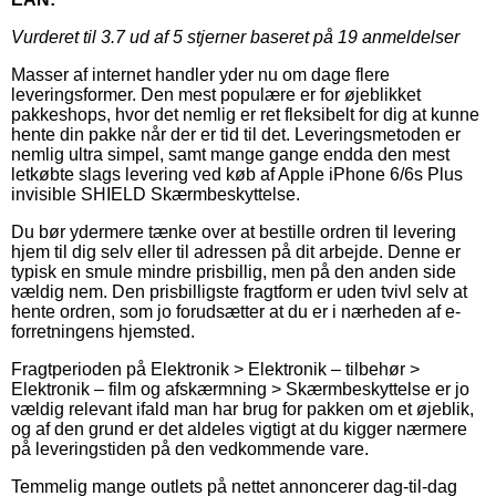
Vurderet til
3.7
ud af 5 stjerner baseret på
19
anmeldelser
Masser af internet handler yder nu om dage flere
leveringsformer. Den mest populære er for øjeblikket
pakkeshops, hvor det nemlig er ret fleksibelt for dig at kunne
hente din pakke når der er tid til det. Leveringsmetoden er
nemlig ultra simpel, samt mange gange endda den mest
letkøbte slags levering ved køb af Apple iPhone 6/6s Plus
invisible SHIELD Skærmbeskyttelse.
Du bør ydermere tænke over at bestille ordren til levering
hjem til dig selv eller til adressen på dit arbejde. Denne er
typisk en smule mindre prisbillig, men på den anden side
vældig nem. Den prisbilligste fragtform er uden tvivl selv at
hente ordren, som jo forudsætter at du er i nærheden af e-
forretningens hjemsted.
Fragtperioden på Elektronik > Elektronik – tilbehør >
Elektronik – film og afskærmning > Skærmbeskyttelse er jo
vældig relevant ifald man har brug for pakken om et øjeblik,
og af den grund er det aldeles vigtigt at du kigger nærmere
på leveringstiden på den vedkommende vare.
Temmelig mange outlets på nettet annoncerer dag-til-dag