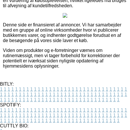
en vurdering af købsoplevelsen, hvilket ligeledes må bruges
til afvejning af kundetilfredsheden.
Denne side er finansieret af annoncer. Vi har samarbejder
med en gruppe af online virksomheder hvor vi publicerer
butikkernes varer, og indhenter godtgørelse forudsat en af
de besøgende på vores side laver et køb.
Viden om produkter og e-forretninger værnes om
rutinemæssigt, men vi tager forbehold for korrektioner der
potentielt er iværksat siden nyligste opdatering af
hjemmesidens oplysninger.
BITLY:
1
1
1
1
1
1
1
1
1
1
1
1
1
1
1
1
1
1
1
1
1
1
1
1
1
1
1
1
1
1
1
1
1
1
1
1
1
1
1
1
1
1
1
1
1
1
1
1
1
1
1
1
1
1
1
1
1
1
1
1
1
1
1
1
1
1
1
1
1
1
1
1
1
1
1
1
1
1
1
1
1
1
1
1
1
1
1
1
1
1
1
1
1
1
1
1
1
1
1
1
SPOTIFY:
1
1
1
1
1
1
1
1
1
1
1
1
1
1
1
1
1
1
1
1
1
1
1
1
1
1
1
1
1
1
1
1
1
1
1
1
1
1
1
1
1
1
1
1
1
1
1
1
1
1
1
1
1
1
1
1
1
1
1
1
1
1
1
1
1
1
1
1
1
1
1
1
1
1
1
1
1
1
1
1
1
1
1
1
1
1
1
1
1
1
1
1
1
1
1
1
1
1
1
1
CUTTLY BIO: