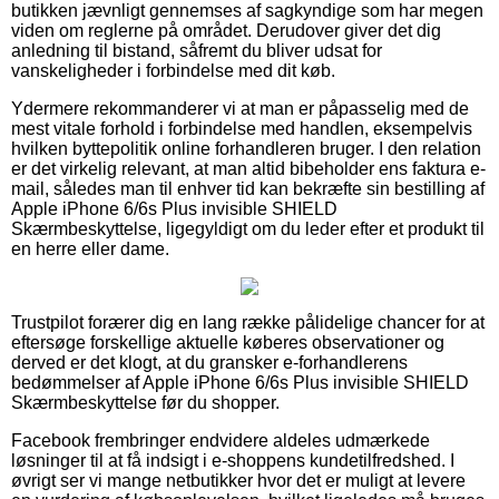
butikken jævnligt gennemses af sagkyndige som har megen
viden om reglerne på området. Derudover giver det dig
anledning til bistand, såfremt du bliver udsat for
vanskeligheder i forbindelse med dit køb.
Ydermere rekommanderer vi at man er påpasselig med de
mest vitale forhold i forbindelse med handlen, eksempelvis
hvilken byttepolitik online forhandleren bruger. I den relation
er det virkelig relevant, at man altid bibeholder ens faktura e-
mail, således man til enhver tid kan bekræfte sin bestilling af
Apple iPhone 6/6s Plus invisible SHIELD
Skærmbeskyttelse, ligegyldigt om du leder efter et produkt til
en herre eller dame.
Trustpilot forærer dig en lang række pålidelige chancer for at
eftersøge forskellige aktuelle køberes observationer og
derved er det klogt, at du gransker e-forhandlerens
bedømmelser af Apple iPhone 6/6s Plus invisible SHIELD
Skærmbeskyttelse før du shopper.
Facebook frembringer endvidere aldeles udmærkede
løsninger til at få indsigt i e-shoppens kundetilfredshed. I
øvrigt ser vi mange netbutikker hvor det er muligt at levere