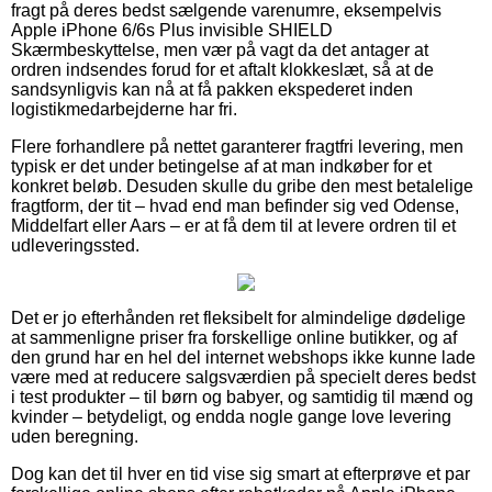
fragt på deres bedst sælgende varenumre, eksempelvis
Apple iPhone 6/6s Plus invisible SHIELD
Skærmbeskyttelse, men vær på vagt da det antager at
ordren indsendes forud for et aftalt klokkeslæt, så at de
sandsynligvis kan nå at få pakken ekspederet inden
logistikmedarbejderne har fri.
Flere forhandlere på nettet garanterer fragtfri levering, men
typisk er det under betingelse af at man indkøber for et
konkret beløb. Desuden skulle du gribe den mest betalelige
fragtform, der tit – hvad end man befinder sig ved Odense,
Middelfart eller Aars – er at få dem til at levere ordren til et
udleveringssted.
Det er jo efterhånden ret fleksibelt for almindelige dødelige
at sammenligne priser fra forskellige online butikker, og af
den grund har en hel del internet webshops ikke kunne lade
være med at reducere salgsværdien på specielt deres bedst
i test produkter – til børn og babyer, og samtidig til mænd og
kvinder – betydeligt, og endda nogle gange love levering
uden beregning.
Dog kan det til hver en tid vise sig smart at efterprøve et par