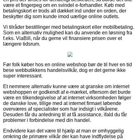
være et fingerpeg om en svindel e-forhandler. Køb med
betalingskort er trods alt dækket ind under en orden, der
beskytter dig som kunde imod uærlige online outlets.
Vi tilråder bestillinger med betalingskort eller mobilbetaling.
Som en alternativ mulighed kan du anvende en løsning fra
f.eks. ViaBill, når du gerne vil finansiere prisen over et
længere tidsrum.
Før folk køber hos en online webshop bør de til hver en tid
bese webbutikkens handelsvilkår, dog er det gerne ikke
super interessant.
Et nemmere alternativ kunne være at granske om internet
webshoppen er godkendt af e-mærket, eftersom det burde
være en tilkendegivelse af at internet virksomheden følger
de danske love, tillige med at internet firmaet løbende
overværes af specialister som har indsigt i vilkårene.
Desuden får du anledning til at få assistance, ifald du får
problemer i forbindelse med din handel.
Endvidere kan det være til hjælp at man er omhyggelig
omkring de primære vilkår der kan have indflydelse på