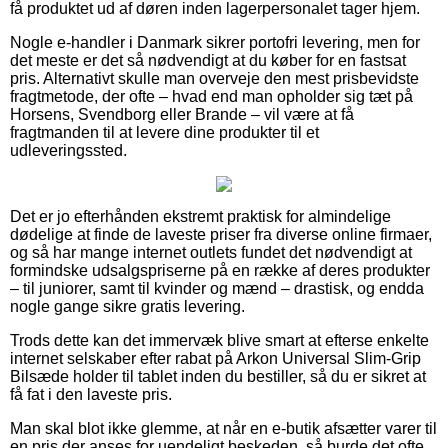
få produktet ud af døren inden lagerpersonalet tager hjem.
Nogle e-handler i Danmark sikrer portofri levering, men for
det meste er det så nødvendigt at du køber for en fastsat
pris. Alternativt skulle man overveje den mest prisbevidste
fragtmetode, der ofte – hvad end man opholder sig tæt på
Horsens, Svendborg eller Brande – vil være at få
fragtmanden til at levere dine produkter til et
udleveringssted.
Det er jo efterhånden ekstremt praktisk for almindelige
dødelige at finde de laveste priser fra diverse online firmaer,
og så har mange internet outlets fundet det nødvendigt at
formindske udsalgspriserne på en række af deres produkter
– til juniorer, samt til kvinder og mænd – drastisk, og endda
nogle gange sikre gratis levering.
Trods dette kan det immervæk blive smart at efterse enkelte
internet selskaber efter rabat på Arkon Universal Slim-Grip
Bilsæde holder til tablet inden du bestiller, så du er sikret at
få fat i den laveste pris.
Man skal blot ikke glemme, at når en e-butik afsætter varer til
en pris der anses for uendeligt beskeden, så burde det ofte