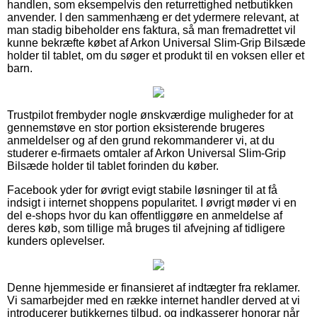
handlen, som eksempelvis den returrettighed netbutikken
anvender. I den sammenhæng er det ydermere relevant, at
man stadig bibeholder ens faktura, så man fremadrettet vil
kunne bekræfte købet af Arkon Universal Slim-Grip Bilsæde
holder til tablet, om du søger et produkt til en voksen eller et
barn.
Trustpilot frembyder nogle ønskværdige muligheder for at
gennemstøve en stor portion eksisterende brugeres
anmeldelser og af den grund rekommanderer vi, at du
studerer e-firmaets omtaler af Arkon Universal Slim-Grip
Bilsæde holder til tablet forinden du køber.
Facebook yder for øvrigt evigt stabile løsninger til at få
indsigt i internet shoppens popularitet. I øvrigt møder vi en
del e-shops hvor du kan offentliggøre en anmeldelse af
deres køb, som tillige må bruges til afvejning af tidligere
kunders oplevelser.
Denne hjemmeside er finansieret af indtægter fra reklamer.
Vi samarbejder med en række internet handler derved at vi
introducerer butikkernes tilbud, og indkasserer honorar når