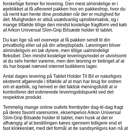
forskellige former for levering. Den mest almindelige er i
øjeblikket at få afleveret pakken hos en pakkeshop, hvor du
så nemt kan hente dine produkter når der er mulighed for
det. Muligheden er altså usædvanlig uproblematisk, og i
mange tilfælde tillige den mindst kostelige fragtform ved køb
af Arkon Universal Slim-Grip Bilsæde holder til tablet.
Du kan lige så vel overveje at få pakken sendt til din
privatbolig eller ud på din arbejdsplads. Løsningen bliver
almindeligvis en tak dyrere, men tillige ualmindeligt
fleksibel. Den mindst kostelige leveringsmodel er utvivlsomt
at du selv henter varerne, men den løsning er betinget af at
du har bopæl nærved internet butikkens lager.
Antal dages levering på Tablet Holder Til Bil er naturligvis
ekstremt afgørende i tilfælde af at man har brug for ordren
om et øjeblik, og herved er det faktisk meningsfuldt at vi
kontrollerer det estimerede leveringstidspunkt ved det
respektive produkt.
Temmelig mange online outlets frembyder dag-til-dag fragt
på deres favorit varenumre, eksempelvis Arkon Universal
Slim-Grip Bilsæde holder til tablet, men husk at det er
afhængig af at bestillingen køres igennem tidligere end et
fast klokkeslæt, med det formål at de sandsynligvis kan nå at