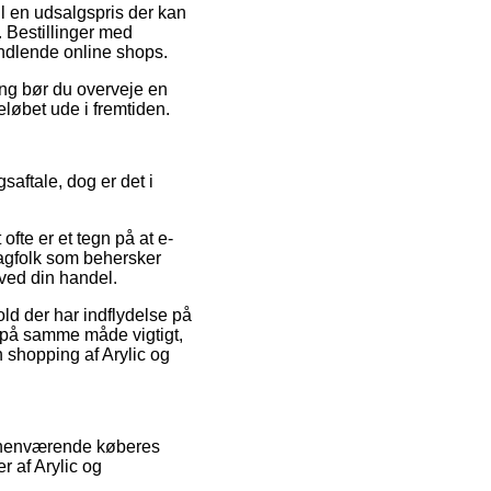
il en udsalgspris der kan
. Bestillinger med
vindlende online shops.
ng bør du overveje en
beløbet ude i fremtiden.
saftale, dog er det i
fte er et tegn på at e-
fagfolk som behersker
 ved din handel.
ld der har indflydelse på
t på samme måde vigtigt,
n shopping af Arylic og
forhenværende køberes
r af Arylic og