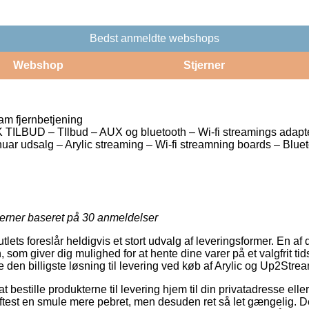
Bedst anmeldte webshops
Webshop
Stjerner
am fjernbetjening
LBUD – TIlbud – AUX og bluetooth – Wi-fi streamings adapt
uar udsalg – Arylic streaming – Wi-fi streamning boards – Blue
jerner baseret på
30
anmeldelser
utlets foreslår heldigvis et stort udvalg af leveringsformer. En a
som giver dig mulighed for at hente dine varer på et valgfrit tid
 den billigste løsning til levering ved køb af Arylic og Up2Strea
t bestille produkterne til levering hjem til din privatadresse eller
ftest en smule mere pebret, men desuden ret så let gængelig. D