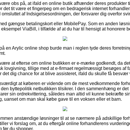
ære obs på, at ifald en online butik afhænder deres produkter t
 det tit være et fingerpeg om en bedragerisk internet forhandler
id omsluttet af Indsigelsesordningen, der forsvarer dig overfor s
 med gængse betalingskort eller MobilePay. Som en anden løsni
 eksempel ViaBill, i tilfælde af at du har til hensigt at honorere 
r på en Arylic online shop burde man i reglen tyde deres forretning
mt.
være at efterse om online butikken er e-mærke godkendt, da det o
k lovgivning, tillige med at e-firmaet regelmæssigt besøges af 
 det dig chance for at blive assisteret, ifald du skulle få besvær
sesværdigt at køberen er vidende om de mest vedkommende forho
l den byttepolitik netbutikken tilsikrer. I den sammenhæng er de
rer sin ordrekvittering, således man altid vil kunne bekræfte si
, uanset om man skal købe gave til en voksen eller et barn.
dkommen anstændige løsninger til at se nærmere på adskillige 
iller vi forslag om, at du eftergår online forhandlerens vurderinge
 før du shopper.