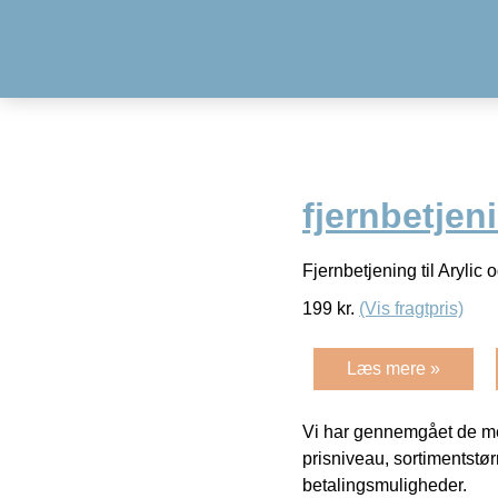
fjernbetjen
Fjernbetjening til Aryli
199
kr.
(Vis fragtpris)
Læs mere »
Vi har gennemgået de mes
prisniveau, sortimentstø
betalingsmuligheder.