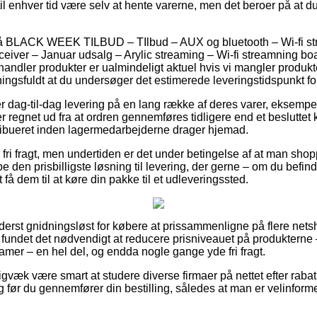
til enhver tid være selv at hente varerne, men det beroer på at d
å BLACK WEEK TILBUD – TIlbud – AUX og bluetooth – Wi-fi st
iver – Januar udsalg – Arylic streaming – Wi-fi streamning bo
andler produkter er ualmindeligt aktuel hvis vi mangler produkt
ningsfuldt at du undersøger det estimerede leveringstidspunkt 
dag-til-dag levering på en lang række af deres varer, eksempe
r regnet ud fra at ordren gennemføres tidligere end et besluttet 
tribueret inden lagermedarbejderne drager hjemad.
fri fragt, men undertiden er det under betingelse af at man shopp
en prisbilligste løsning til levering, der gerne – om du befinde
t få dem til at køre din pakke til et udleveringssted.
yderst gnidningsløst for købere at prissammenligne på flere nets
fundet det nødvendigt at reducere prisniveauet på produkterne –
 damer – en hel del, og endda nogle gange yde fri fragt.
gvæk være smart at studere diverse firmaer på nettet efter rabat
 før du gennemfører din bestilling, således at man er velinforme