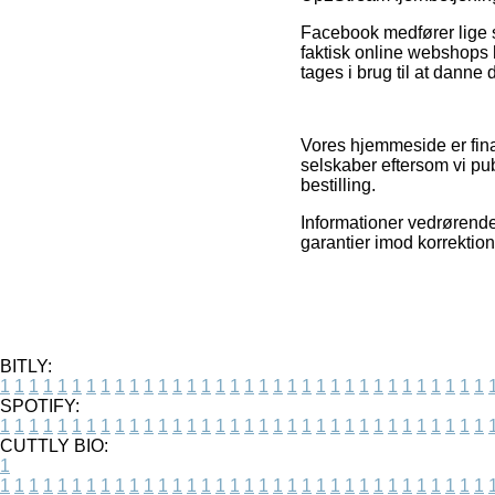
Facebook medfører lige så
faktisk online webshops 
tages i brug til at danne 
Vores hjemmeside er fina
selskaber eftersom vi pub
bestilling.
Informationer vedrørende 
garantier imod korrektion
BITLY:
1
1
1
1
1
1
1
1
1
1
1
1
1
1
1
1
1
1
1
1
1
1
1
1
1
1
1
1
1
1
1
1
1
1
SPOTIFY:
1
1
1
1
1
1
1
1
1
1
1
1
1
1
1
1
1
1
1
1
1
1
1
1
1
1
1
1
1
1
1
1
1
1
CUTTLY BIO:
1
1
1
1
1
1
1
1
1
1
1
1
1
1
1
1
1
1
1
1
1
1
1
1
1
1
1
1
1
1
1
1
1
1
1