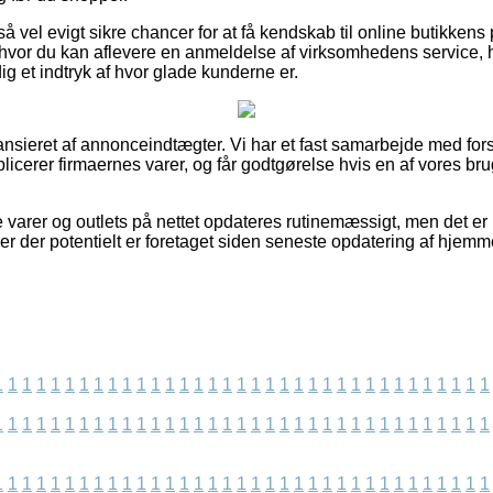
 vel evigt sikre chancer for at få kendskab til online butikkens 
hvor du kan aflevere en anmeldelse af virksomhedens service, h
dig et indtryk af hvor glade kunderne er.
nsieret af annonceindtægter. Vi har et fast samarbejde med forsk
licerer firmaernes varer, og får godtgørelse hvis en af vores br
varer og outlets på nettet opdateres rutinemæssigt, men det er i
er der potentielt er foretaget siden seneste opdatering af hjemm
1
1
1
1
1
1
1
1
1
1
1
1
1
1
1
1
1
1
1
1
1
1
1
1
1
1
1
1
1
1
1
1
1
1
1
1
1
1
1
1
1
1
1
1
1
1
1
1
1
1
1
1
1
1
1
1
1
1
1
1
1
1
1
1
1
1
1
1
1
1
1
1
1
1
1
1
1
1
1
1
1
1
1
1
1
1
1
1
1
1
1
1
1
1
1
1
1
1
1
1
1
1
1
1
1