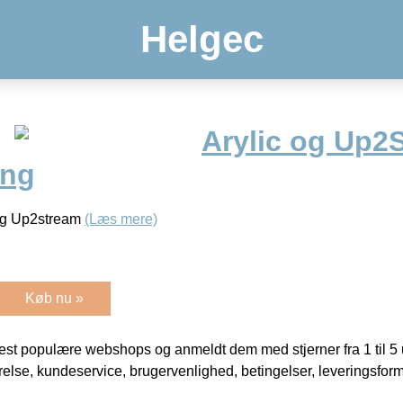
Helgec
Arylic og Up2
ing
c og Up2stream
(Læs mere)
Køb nu »
t populære webshops og anmeldt dem med stjerner fra 1 til 5 ud
rrelse, kundeservice, brugervenlighed, betingelser, leveringsfor