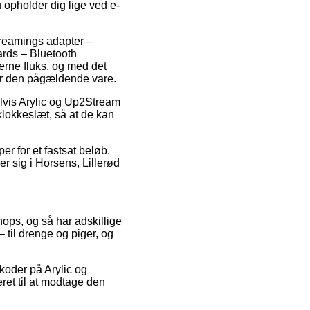
u opholder dig lige ved e-
reamings adapter –
ards – Bluetooth
erne fluks, og med det
for den pågældende vare.
lvis Arylic og Up2Stream
klokkeslæt, så at de kan
er for et fastsat beløb.
r sig i Horsens, Lillerød
hops, og så har adskillige
 til drenge og piger, og
koder på Arylic og
ret til at modtage den