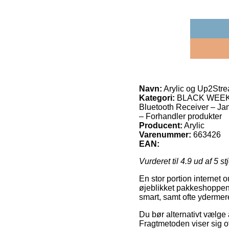
Navn:
Arylic og Up2Stre
Kategori:
BLACK WEEK TI
Bluetooth Receiver – Jan
– Forhandler produkter
Producent:
Arylic
Varenummer:
663426
EAN:
Vurderet til
4.9
ud af 5 st
En stor portion internet o
øjeblikket pakkeshoppen, 
smart, samt ofte ydermere
Du bør alternativt vælge a
Fragtmetoden viser sig o