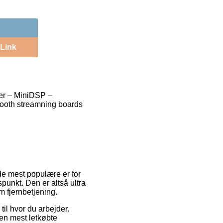
Link
er – MiniDSP –
tooth streamning boards
f de mest populære er for
spunkt. Den er altså ultra
m fjernbetjening.
 til hvor du arbejder.
en mest letkøbte