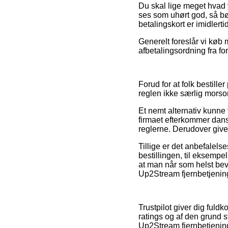
Du skal lige meget hvad v
ses som uhørt god, så bør
betalingskort er imidlert
Generelt foreslår vi køb
afbetalingsordning fra for
Forud for at folk bestille
reglen ikke særlig morso
Et nemt alternativ kunne 
firmaet efterkommer dans
reglerne. Derudover giver
Tillige er det anbefalel
bestillingen, til eksempe
at man når som helst beva
Up2Stream fjernbetjening
Trustpilot giver dig ful
ratings og af den grund st
Up2Stream fjernbetjening