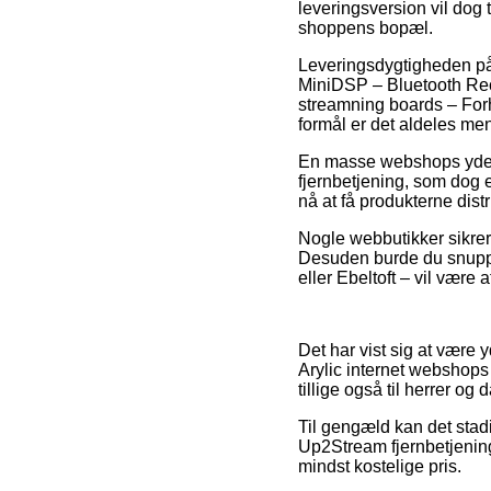
leveringsversion vil dog 
shoppens bopæl.
Leveringsdygtigheden p
MiniDSP – Bluetooth Rece
streamning boards – Forh
formål er det aldeles me
En masse webshops yder 
fjernbetjening, som dog e
nå at få produkterne dis
Nogle webbutikker sikrer 
Desuden burde du snuppe d
eller Ebeltoft – vil være a
Det har vist sig at være 
Arylic internet webshops 
tillige også til herrer og
Til gengæld kan det stadi
Up2Stream fjernbetjening
mindst kostelige pris.