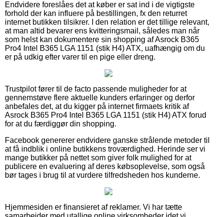
Endvidere foreslåes det at køber er sat ind i de vigtigste
forhold der kan influere på bestillingen, fx den returret
internet butikken tilsikrer. I den relation er det tillige relevant,
at man altid bevarer ens kvitteringsmail, således man når
som helst kan dokumentere sin shopping af Asrock B365
Pro4 Intel B365 LGA 1151 (stik H4) ATX, uafhængig om du
er på udkig efter varer til en pige eller dreng.
Trustpilot fører til de facto passende muligheder for at
gennemstøve flere aktuelle kunders erfaringer og derfor
anbefales det, at du kigger på internet firmaets kritik af
Asrock B365 Pro4 Intel B365 LGA 1151 (stik H4) ATX forud
for at du færdiggør din shopping.
Facebook genererer endvidere ganske strålende metoder til
at få indblik i online butikkens troværdighed. Herinde ser vi
mange butikker på nettet som giver folk mulighed for at
publicere en evaluering af deres købsoplevelse, som også
bør tages i brug til at vurdere tilfredsheden hos kunderne.
Hjemmesiden er finansieret af reklamer. Vi har tætte
samarbejder med utallige online virksomheder idet vi