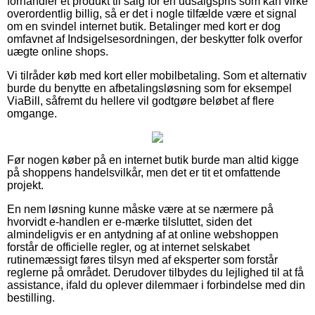
forhandler et produkt til salg for en udsalgspris som kan virke
overordentlig billig, så er det i nogle tilfælde være et signal
om en svindel internet butik. Betalinger med kort er dog
omfavnet af Indsigelsesordningen, der beskytter folk overfor
uægte online shops.
Vi tilråder køb med kort eller mobilbetaling. Som et alternativ
burde du benytte en afbetalingsløsning som for eksempel
ViaBill, såfremt du hellere vil godtgøre beløbet af flere
omgange.
Før nogen køber på en internet butik burde man altid kigge
på shoppens handelsvilkår, men det er tit et omfattende
projekt.
En nem løsning kunne måske være at se nærmere på
hvorvidt e-handlen er e-mærke tilsluttet, siden det
almindeligvis er en antydning af at online webshoppen
forstår de officielle regler, og at internet selskabet
rutinemæssigt føres tilsyn med af eksperter som forstår
reglerne på området. Derudover tilbydes du lejlighed til at få
assistance, ifald du oplever dilemmaer i forbindelse med din
bestilling.