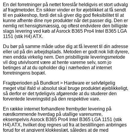
En del forretninger på nettet foreslår heldigvis et stort udvalg
af fragtmetoder. En sikker vinder er for øjeblikket at få sendt
til en pakkeshop, fordi det så giver dig god fleksibilitet til at
kunne afhente dine nye produkter når det passer dig. Den er
nemlig ret hensigtsmæssig, og oftest endvidere den billigste
slags levering ved køb af Asrock B365 Pro4 Intel B365 LGA
1151 (stik H4) ATX.
Du bør på samme måde udse dig at få leveret til din adresse
eller ud på din arbejdsplads. Metoden er godt nok lidt dyrere,
men endda virkelig nem. Den prisbilligste leveringsmetode
vil dog utvivlsomt være at hente varerne selv, som jo
betinges af at du opholder dig i nærheden af internet
forretningens bopæl.
Fragtperioden på Bundkort > Hardware er selvfølgelig
meget vital ifald vi absolut skal bruge produktet øjeblikkeligt,
så derfor er det tydeligvis afgørende at du studerer den
forventede leveringstid på den respektive vare.
En række internet forhandlere frembyder levering på
næstkommende hverdag på utallige varenumre,
eksempelvis Asrock B365 Pro4 Intel B365 LGA 1151 (stik
H4) ATX, hvilket dog regnes ud fra at bestillingen anbringes
forud for et angivent klokkeslæt, således at de med