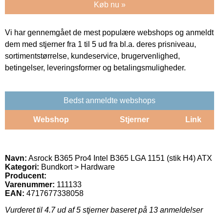
Køb nu »
Vi har gennemgået de mest populære webshops og anmeldt
dem med stjerner fra 1 til 5 ud fra bl.a. deres prisniveau,
sortimentstørrelse, kundeservice, brugervenlighed,
betingelser, leveringsformer og betalingsmuligheder.
Bedst anmeldte webshops
Webshop
Stjerner
Link
Navn:
Asrock B365 Pro4 Intel B365 LGA 1151 (stik H4) ATX
Kategori:
Bundkort > Hardware
Producent:
Varenummer:
111133
EAN:
4717677338058
Vurderet til
4.7
ud af 5 stjerner baseret på
13
anmeldelser