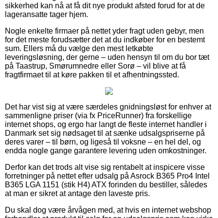
sikkerhed kan nå at få dit nye produkt afsted forud for at de
lageransatte tager hjem.
Nogle enkelte firmaer på nettet yder fragt uden gebyr, men
for det meste forudsætter det at du indkøber for en bestemt
sum. Ellers må du vælge den mest letkøbte
leveringsløsning, der gerne – uden hensyn til om du bor tæt
på Taastrup, Smørumnedre eller Sorø – vil blive at få
fragtfirmaet til at køre pakken til et afhentningssted.
Det har vist sig at være særdeles gnidningsløst for enhver at
sammenligne priser (via fx PriceRunner) fra forskellige
internet shops, og ergo har langt de fleste internet handler i
Danmark set sig nødsaget til at sænke udsalgspriserne på
deres varer – til børn, og ligeså til voksne – en hel del, og
endda nogle gange garantere levering uden omkostninger.
Derfor kan det trods alt vise sig rentabelt at inspicere visse
forretninger på nettet efter udsalg på Asrock B365 Pro4 Intel
B365 LGA 1151 (stik H4) ATX forinden du bestiller, således
at man er sikret at antage den laveste pris.
Du skal dog være årvågen med, at hvis en internet webshop