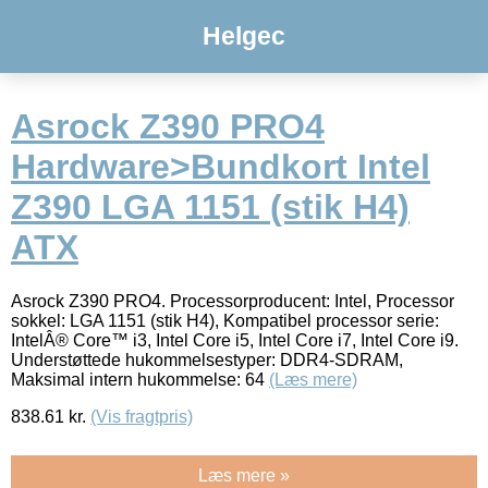
Helgec
Asrock Z390 PRO4
Hardware>Bundkort Intel
Z390 LGA 1151 (stik H4)
ATX
Asrock Z390 PRO4. Processorproducent: Intel, Processor
sokkel: LGA 1151 (stik H4), Kompatibel processor serie:
IntelÂ® Core™ i3, Intel Core i5, Intel Core i7, Intel Core i9.
Understøttede hukommelsestyper: DDR4-SDRAM,
Maksimal intern hukommelse: 64
(Læs mere)
838.61
kr.
(Vis fragtpris)
Læs mere »