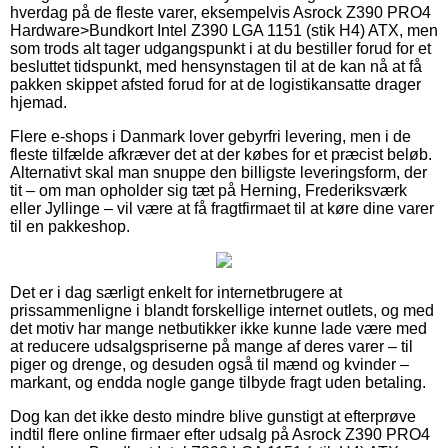
hverdag på de fleste varer, eksempelvis Asrock Z390 PRO4
Hardware>Bundkort Intel Z390 LGA 1151 (stik H4) ATX, men
som trods alt tager udgangspunkt i at du bestiller forud for et
besluttet tidspunkt, med hensynstagen til at de kan nå at få
pakken skippet afsted forud for at de logistikansatte drager
hjemad.
Flere e-shops i Danmark lover gebyrfri levering, men i de
fleste tilfælde afkræver det at der købes for et præcist beløb.
Alternativt skal man snuppe den billigste leveringsform, der
tit – om man opholder sig tæt på Herning, Frederiksværk
eller Jyllinge – vil være at få fragtfirmaet til at køre dine varer
til en pakkeshop.
Det er i dag særligt enkelt for internetbrugere at
prissammenligne i blandt forskellige internet outlets, og med
det motiv har mange netbutikker ikke kunne lade være med
at reducere udsalgspriserne på mange af deres varer – til
piger og drenge, og desuden også til mænd og kvinder –
markant, og endda nogle gange tilbyde fragt uden betaling.
Dog kan det ikke desto mindre blive gunstigt at efterprøve
indtil flere online firmaer efter udsalg på Asrock Z390 PRO4