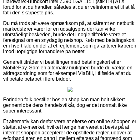
Hardware>Bundkort Intel Z390 LGA 1151 (stik H4) ATX
forud for at du handler, således at du er velinformeret til at få
fat i den skarpeste pris.
Du må trods alt være opmærksom på, at såfremt en netbutik
markedsfører varer for en udsalgspris der kan virke
uforståeligt beskeden, burde det i nogle tilfælde være et
faresignal om en snydagtig netshop. Køb med betalingskort
er i hvert fald en del af et reglement, som garanterer køberen
imod uoprigtige forhandlere på nettet.
Generelt tilråder vi bestillinger med betalingskort eller
MobilePay. Som en alternativ mulighed burde du vælge en
afdragsordning som for eksempel ViaBill, i tilfælde af at du
vil betale beløbet i flere bidder.
Forinden folk bestiller hos en shop kan man helt sikkert
gennemløbe dens handelsvilkår, dog er det normalt ikke
super interessant.
Et alternativ kan derfor være at efterse om online shoppen er
støttet af e-mærket, hvilket længe har været et bevis på at
internet shoppen accepterer de opstillede regler, udover at
e-forhandleren en gang i mellem efterses af fagmænd som