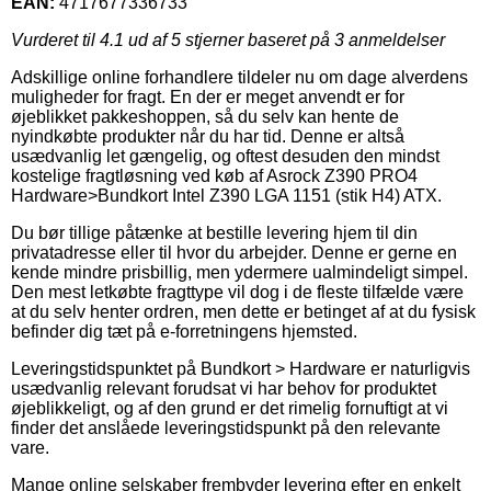
EAN:
4717677336733
Vurderet til
4.1
ud af 5 stjerner baseret på
3
anmeldelser
Adskillige online forhandlere tildeler nu om dage alverdens
muligheder for fragt. En der er meget anvendt er for
øjeblikket pakkeshoppen, så du selv kan hente de
nyindkøbte produkter når du har tid. Denne er altså
usædvanlig let gængelig, og oftest desuden den mindst
kostelige fragtløsning ved køb af Asrock Z390 PRO4
Hardware>Bundkort Intel Z390 LGA 1151 (stik H4) ATX.
Du bør tillige påtænke at bestille levering hjem til din
privatadresse eller til hvor du arbejder. Denne er gerne en
kende mindre prisbillig, men ydermere ualmindeligt simpel.
Den mest letkøbte fragttype vil dog i de fleste tilfælde være
at du selv henter ordren, men dette er betinget af at du fysisk
befinder dig tæt på e-forretningens hjemsted.
Leveringstidspunktet på Bundkort > Hardware er naturligvis
usædvanlig relevant forudsat vi har behov for produktet
øjeblikkeligt, og af den grund er det rimelig fornuftigt at vi
finder det anslåede leveringstidspunkt på den relevante
vare.
Mange online selskaber frembyder levering efter en enkelt