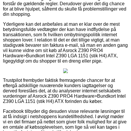
forstår de gældende regler. Derudover giver det dig chance
for at blive hjulpet, såfremt du skulle få problemstillinger ved
din shopping.
Yderligere kan det anbefales at man er klar over de mest
betydningsfulde vedtægter der kan have indflydelse på
transaktionen, som fx hvilken ombytningspolitik internet
shoppen lover. I relation til det er det tillige vigtigt, at man
stadigvæk bevarer sin faktura e-mail, så man en anden gang
vil kunne vidne om sit køb af Asrock Z390 PRO4
Hardware>Bundkort Intel Z390 LGA 1151 (stik H4) ATX,
ligegyldigt om du shopper til en dreng eller pige.
Trustpilot frembyder faktisk fremragende chancer for at
eftergå adskillige nuværende kunders iagttagelser og
derved foreslåes det, at du analyserer internet selskabets
vurderinger af Asrock Z390 PRO4 Hardware>Bundkort Intel
Z390 LGA 1151 (stik H4) ATX forinden du køber.
Facebook tilbyder dig desuden visse relevante løsninger til
at få indsigt i netshoppens kundetilfredshed. I øvrigt møder
vi en del firmaer på nettet som giver folk mulighed for at give
en omtale af købsoplevelsen, som lige så vel kan tages i