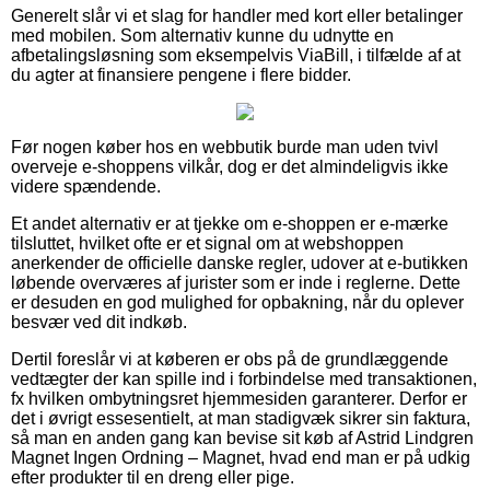
Generelt slår vi et slag for handler med kort eller betalinger
med mobilen. Som alternativ kunne du udnytte en
afbetalingsløsning som eksempelvis ViaBill, i tilfælde af at
du agter at finansiere pengene i flere bidder.
Før nogen køber hos en webbutik burde man uden tvivl
overveje e-shoppens vilkår, dog er det almindeligvis ikke
videre spændende.
Et andet alternativ er at tjekke om e-shoppen er e-mærke
tilsluttet, hvilket ofte er et signal om at webshoppen
anerkender de officielle danske regler, udover at e-butikken
løbende overværes af jurister som er inde i reglerne. Dette
er desuden en god mulighed for opbakning, når du oplever
besvær ved dit indkøb.
Dertil foreslår vi at køberen er obs på de grundlæggende
vedtægter der kan spille ind i forbindelse med transaktionen,
fx hvilken ombytningsret hjemmesiden garanterer. Derfor er
det i øvrigt essesentielt, at man stadigvæk sikrer sin faktura,
så man en anden gang kan bevise sit køb af Astrid Lindgren
Magnet Ingen Ordning – Magnet, hvad end man er på udkig
efter produkter til en dreng eller pige.