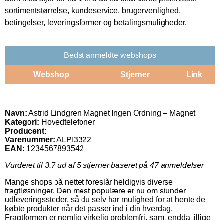
sortimentstørrelse, kundeservice, brugervenlighed,
betingelser, leveringsformer og betalingsmuligheder.
Bedst anmeldte webshops
Webshop
Stjerner
Link
Navn:
Astrid Lindgren Magnet Ingen Ordning – Magnet
Kategori:
Hovedtelefoner
Producent:
Varenummer:
ALPI3322
EAN:
1234567893542
Vurderet til
3.7
ud af 5 stjerner baseret på
47
anmeldelser
Mange shops på nettet foreslår heldigvis diverse
fragtløsninger. Den mest populære er nu om stunder
udleveringssteder, så du selv har mulighed for at hente de
købte produkter når det passer ind i din hverdag.
Fragtformen er nemlig virkelig problemfri, samt endda tillige