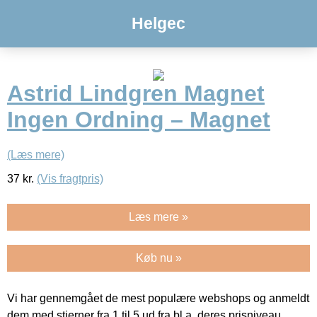
Helgec
Astrid Lindgren Magnet
Ingen Ordning – Magnet
(Læs mere)
37
kr.
(Vis fragtpris)
Læs mere »
Køb nu »
Vi har gennemgået de mest populære webshops og anmeldt
dem med stjerner fra 1 til 5 ud fra bl.a. deres prisniveau,