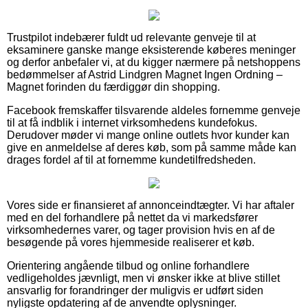
Trustpilot indebærer fuldt ud relevante genveje til at
eksaminere ganske mange eksisterende køberes meninger
og derfor anbefaler vi, at du kigger nærmere på netshoppens
bedømmelser af Astrid Lindgren Magnet Ingen Ordning –
Magnet forinden du færdiggør din shopping.
Facebook fremskaffer tilsvarende aldeles fornemme genveje
til at få indblik i internet virksomhedens kundefokus.
Derudover møder vi mange online outlets hvor kunder kan
give en anmeldelse af deres køb, som på samme måde kan
drages fordel af til at fornemme kundetilfredsheden.
Vores side er finansieret af annonceindtægter. Vi har aftaler
med en del forhandlere på nettet da vi markedsfører
virksomhedernes varer, og tager provision hvis en af de
besøgende på vores hjemmeside realiserer et køb.
Orientering angående tilbud og online forhandlere
vedligeholdes jævnligt, men vi ønsker ikke at blive stillet
ansvarlig for forandringer der muligvis er udført siden
nyligste opdatering af de anvendte oplysninger.