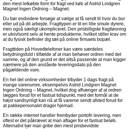
den mest letkøbte form for fragt ved køb af Astrid Lindgren
Magnet Ingen Ordning – Magnet.
Du bør endvidere forsøge at vælge at få sendt til hvor du bor
eller ud på dit arbejde. Fragttypen er tit en lille smule dyrere,
men også særligt ukompliceret. Den prisbilligste fragtløsning
er utvivlsomt selv at hente produkterne, hvilket stiller krav om
at du fysisk befinder dig tæt på online firmaets bopæl.
Fragttiden på Hovedtelefoner kan være særdeles
betydningsfuld i tilfælde af at man behøver ordren med det
samme, og af den grund er det altså passende at man kigger
nærmere på den anslåede leveringsdato på den
pågældende vare.
En hel del online virksomheder tilbyder 1 dags fragt på
mange varenumre, eksempelvis Astrid Lindgren Magnet
Ingen Ordning – Magnet, hvilket dog afhænger af at ordren
lægges forud for et fastsat tidspunkt, med det formål at de
højst sandsynligt kan nå at få varerne sendt afsted forud for
at pakkepersonalet drager hjemad.
En række internet handler frembyder portofri levering, men
oftest er det påkrævet at man aftager for et fastsat beløb.
Alternativt bør man gribe den mest prisbevidste