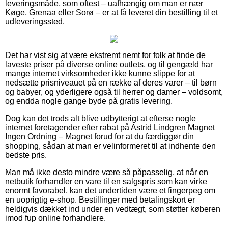
leveringsmåde, som oftest – uafhængig om man er nær
Køge, Grenaa eller Sorø – er at få leveret din bestilling til et
udleveringssted.
Det har vist sig at være ekstremt nemt for folk at finde de
laveste priser på diverse online outlets, og til gengæld har
mange internet virksomheder ikke kunne slippe for at
nedsætte prisniveauet på en række af deres varer – til børn
og babyer, og yderligere også til herrer og damer – voldsomt,
og endda nogle gange byde på gratis levering.
Dog kan det trods alt blive udbytterigt at efterse nogle
internet foretagender efter rabat på Astrid Lindgren Magnet
Ingen Ordning – Magnet forud for at du færdiggør din
shopping, sådan at man er velinformeret til at indhente den
bedste pris.
Man må ikke desto mindre være så påpasselig, at når en
netbutik forhandler en vare til en salgspris som kan virke
enormt favorabel, kan det undertiden være et fingerpeg om
en uoprigtig e-shop. Bestillinger med betalingskort er
heldigvis dækket ind under en vedtægt, som støtter køberen
imod fup online forhandlere.