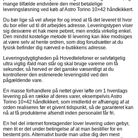
mange tilfælde endvidere den mest betalelige
leveringsløsning ved køb af Astro Torino 10×42 håndkikkert.
Du bør lige så vel afveje for og imod at få det leveret til hvor
du bor eller ud til dit arbejdes adresse. Leveringstypen viser
sig desværre et hak mere pebret, men endda virkelig enkel.
Den mindst kostelige metode til levering kan ikke modsiges
at være selv at hente ordren, som dog forudsætter at du
fysisk befinder dig nærved e-butikkens adresse.
Leveringsdygtigheden på Hovedtelefoner er selvfølgelig
ultra vigtig ifald man står og skal bruge varerne om få
sekunder, så herved er det ganske væsentligt at du
kontrollerer den estimerede leveringstid ved den
pågældende vare.
En masse forhandlere på nettet giver løfte om 1 hverdags
levering på en række af deres varer, eksempelvis Astro
Torino 10×42 håndkikkert, som imidlertid er afhængig af at
orden realiseres før et givent tidspunkt, så de garanteret kan
nå at få produkterne afsendt inden personalet får fri.
En hel del internet foretagender lover levering uden gebyr,
men tit er det under betingelse af at man bestiller for en
bestemt pris. Alternativt burde man udse dig den mest