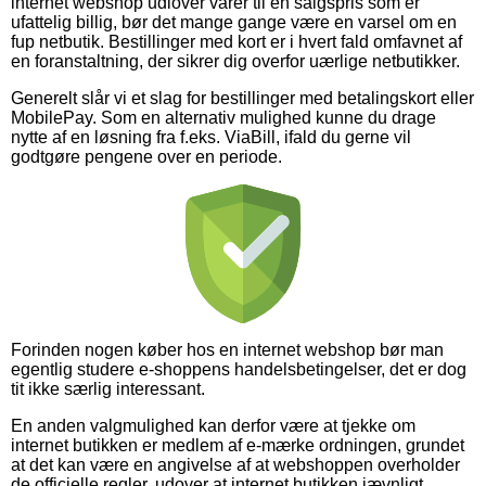
internet webshop udlover varer til en salgspris som er
ufattelig billig, bør det mange gange være en varsel om en
fup netbutik. Bestillinger med kort er i hvert fald omfavnet af
en foranstaltning, der sikrer dig overfor uærlige netbutikker.
Generelt slår vi et slag for bestillinger med betalingskort eller
MobilePay. Som en alternativ mulighed kunne du drage
nytte af en løsning fra f.eks. ViaBill, ifald du gerne vil
godtgøre pengene over en periode.
Forinden nogen køber hos en internet webshop bør man
egentlig studere e-shoppens handelsbetingelser, det er dog
tit ikke særlig interessant.
En anden valgmulighed kan derfor være at tjekke om
internet butikken er medlem af e-mærke ordningen, grundet
at det kan være en angivelse af at webshoppen overholder
de officielle regler, udover at internet butikken jævnligt