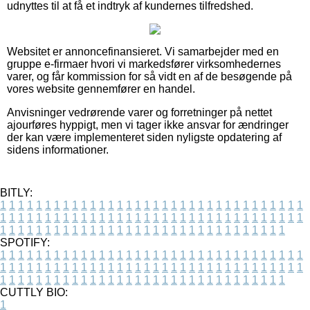
udnyttes til at få et indtryk af kundernes tilfredshed.
Websitet er annoncefinansieret. Vi samarbejder med en
gruppe e-firmaer hvori vi markedsfører virksomhedernes
varer, og får kommission for så vidt en af de besøgende på
vores website gennemfører en handel.
Anvisninger vedrørende varer og forretninger på nettet
ajourføres hyppigt, men vi tager ikke ansvar for ændringer
der kan være implementeret siden nyligste opdatering af
sidens informationer.
BITLY:
1
1
1
1
1
1
1
1
1
1
1
1
1
1
1
1
1
1
1
1
1
1
1
1
1
1
1
1
1
1
1
1
1
1
1
1
1
1
1
1
1
1
1
1
1
1
1
1
1
1
1
1
1
1
1
1
1
1
1
1
1
1
1
1
1
1
1
1
1
1
1
1
1
1
1
1
1
1
1
1
1
1
1
1
1
1
1
1
1
1
1
1
1
1
1
1
1
1
1
1
SPOTIFY:
1
1
1
1
1
1
1
1
1
1
1
1
1
1
1
1
1
1
1
1
1
1
1
1
1
1
1
1
1
1
1
1
1
1
1
1
1
1
1
1
1
1
1
1
1
1
1
1
1
1
1
1
1
1
1
1
1
1
1
1
1
1
1
1
1
1
1
1
1
1
1
1
1
1
1
1
1
1
1
1
1
1
1
1
1
1
1
1
1
1
1
1
1
1
1
1
1
1
1
1
CUTTLY BIO:
1