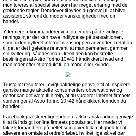
monitoreres af specialister som har meget erfaring med de
gældende regler. Derudover tilbydes du genvej til at blive
assisteret, såfremt du møder vanskeligheder med din
handel.
Ydermere rekommanderer vi at du er obs på de vigtigste
retningslinjer der kan have indflydelse på transaktionen,
som fx den bytteret internet webshoppen anvender. I relation
til det er det ligeledes relevant, at man permanent gemmer
sin kvittering, således man i fremtiden kan bekræfte
bestillingen af Astro Torino 10×42 håndkikkert, hvad end
man leder efter et produkt til en mand eller kvinde.
Trustpilot resulterer i evigt pålidelige genveje til at inspicere
ganske mange aktuelle konsumenters observationer og
derfor kan det være til hjælp, at du vurderer internet firmaets
vurderinger af Astro Torino 10×42 håndkikkert forinden du
handler.
Facebook præsterer lignende en række anstændige genveje
til at få indsigt i online firmaets popularitet. Her møder vi
faktisk forhandlere på nettet som giver folk mulighed for at
aflevere en omtale af ordreforløbet, hvilket lige så vel bør