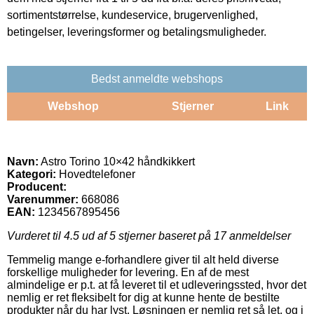
sortimentstørrelse, kundeservice, brugervenlighed,
betingelser, leveringsformer og betalingsmuligheder.
Bedst anmeldte webshops
Webshop
Stjerner
Link
Navn:
Astro Torino 10×42 håndkikkert
Kategori:
Hovedtelefoner
Producent:
Varenummer:
668086
EAN:
1234567895456
Vurderet til
4.5
ud af 5 stjerner baseret på
17
anmeldelser
Temmelig mange e-forhandlere giver til alt held diverse
forskellige muligheder for levering. En af de mest
almindelige er p.t. at få leveret til et udleveringssted, hvor det
nemlig er ret fleksibelt for dig at kunne hente de bestilte
produkter når du har lyst. Løsningen er nemlig ret så let, og i