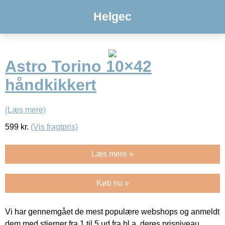
Helgec
Astro Torino 10×42
håndkikkert
(Læs mere)
599
kr.
(Vis fragtpris)
Læs mere »
Køb nu »
Vi har gennemgået de mest populære webshops og anmeldt
dem med stjerner fra 1 til 5 ud fra bl.a. deres prisniveau,