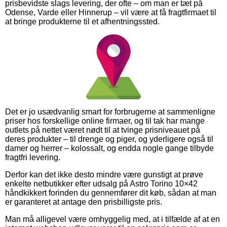
prisbevidste slags levering, der ofte – om man er tæt på
Odense, Varde eller Hinnerup – vil være at få fragtfirmaet til
at bringe produkterne til et afhentningssted.
Det er jo usædvanlig smart for forbrugerne at sammenligne
priser hos forskellige online firmaer, og til tak har mange
outlets på nettet været nødt til at tvinge prisniveauet på
deres produkter – til drenge og piger, og yderligere også til
damer og herrer – kolossalt, og endda nogle gange tilbyde
fragtfri levering.
Derfor kan det ikke desto mindre være gunstigt at prøve
enkelte netbutikker efter udsalg på Astro Torino 10×42
håndkikkert forinden du gennemfører dit køb, sådan at man
er garanteret at antage den prisbilligste pris.
Man må alligevel være omhyggelig med, at i tilfælde af at en