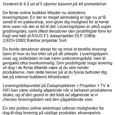
Vurderet til
4.3
ud af 5 stjerner baseret på
44
anmeldelser
De fleste online butikker tilbyder nu alverdens
leveringstyper. En der er meget almindelig er lige nu at få
sendt til en pakkeshop, som giver dig mulighed for at hente
dine varer når der er tid til det. Leveringstypen er altså super
gnidningsløs, samt oftest derudover den prisbilligste form for
fragt ved køb af ASUS F1 dataprojekter DLP 1080p
(1920×1080) Bærbar projektør Sort.
Du burde derudover afveje for og imod at bestille levering
hjem til hvor du bor eller ud på dit arbejde. Leveringstypen
viser sig undertiden et hak mere omkostningsfuld, men til
gengæld ultra overkommelig. Den prisbilligste slags levering
vil dog i de fleste tilfælde være at du selv henter
produkterne, men dette beroer på at du fysisk befinder dig
tæt på internet butikkens tilholdssted.
Leveringstidspunktet på Dataprojektorer > Projektor > TV &
HiFi kan være virkelig afgørende når vi behøver produkterne
straks, og af den grund er det fuldt ud afgørende at vi
checker leveringstiden ved den pågældende vare.
En stor portion online webshops udlover muligheden for
dag-til-dag levering på utallige produkter, eksempelvis