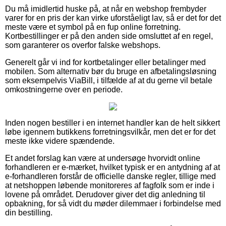
Du må imidlertid huske på, at når en webshop frembyder
varer for en pris der kan virke uforståeligt lav, så er det for det
meste være et symbol på en fup online forretning.
Kortbestillinger er på den anden side omsluttet af en regel,
som garanterer os overfor falske webshops.
Generelt går vi ind for kortbetalinger eller betalinger med
mobilen. Som alternativ bør du bruge en afbetalingsløsning
som eksempelvis ViaBill, i tilfælde af at du gerne vil betale
omkostningerne over en periode.
Inden nogen bestiller i en internet handler kan de helt sikkert
løbe igennem butikkens forretningsvilkår, men det er for det
meste ikke videre spændende.
Et andet forslag kan være at undersøge hvorvidt online
forhandleren er e-mærket, hvilket typisk er en antydning af at
e-forhandleren forstår de officielle danske regler, tillige med
at netshoppen løbende monitoreres af fagfolk som er inde i
lovene på området. Derudover giver det dig anledning til
opbakning, for så vidt du møder dilemmaer i forbindelse med
din bestilling.