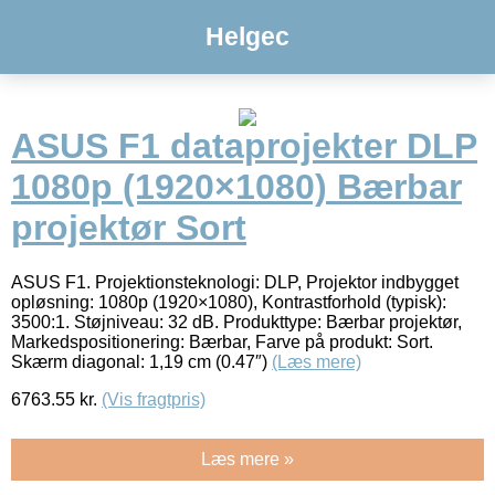
Helgec
ASUS F1 dataprojekter DLP
1080p (1920×1080) Bærbar
projektør Sort
ASUS F1. Projektionsteknologi: DLP, Projektor indbygget
opløsning: 1080p (1920×1080), Kontrastforhold (typisk):
3500:1. Støjniveau: 32 dB. Produkttype: Bærbar projektør,
Markedspositionering: Bærbar, Farve på produkt: Sort.
Skærm diagonal: 1,19 cm (0.47″)
(Læs mere)
6763.55
kr.
(Vis fragtpris)
Læs mere »