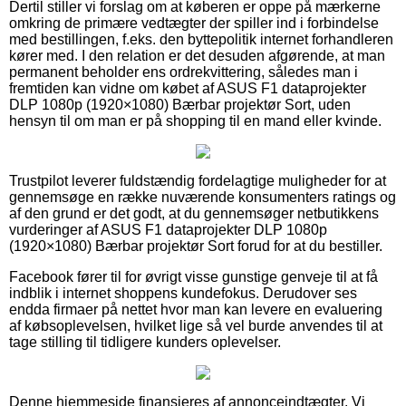
Dertil stiller vi forslag om at køberen er oppe på mærkerne
omkring de primære vedtægter der spiller ind i forbindelse
med bestillingen, f.eks. den byttepolitik internet forhandleren
kører med. I den relation er det desuden afgørende, at man
permanent beholder ens ordrekvittering, således man i
fremtiden kan vidne om købet af ASUS F1 dataprojekter
DLP 1080p (1920×1080) Bærbar projektør Sort, uden
hensyn til om man er på shopping til en mand eller kvinde.
Trustpilot leverer fuldstændig fordelagtige muligheder for at
gennemsøge en række nuværende konsumenters ratings og
af den grund er det godt, at du gennemsøger netbutikkens
vurderinger af ASUS F1 dataprojekter DLP 1080p
(1920×1080) Bærbar projektør Sort forud for at du bestiller.
Facebook fører til for øvrigt visse gunstige genveje til at få
indblik i internet shoppens kundefokus. Derudover ses
endda firmaer på nettet hvor man kan levere en evaluering
af købsoplevelsen, hvilket lige så vel burde anvendes til at
tage stilling til tidligere kunders oplevelser.
Denne hjemmeside finansieres af annonceindtægter. Vi