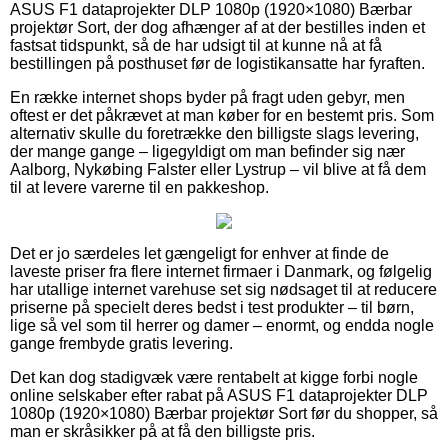
ASUS F1 dataprojekter DLP 1080p (1920×1080) Bærbar
projektør Sort, der dog afhænger af at der bestilles inden et
fastsat tidspunkt, så de har udsigt til at kunne nå at få
bestillingen på posthuset før de logistikansatte har fyraften.
En række internet shops byder på fragt uden gebyr, men
oftest er det påkrævet at man køber for en bestemt pris. Som
alternativ skulle du foretrække den billigste slags levering,
der mange gange – ligegyldigt om man befinder sig nær
Aalborg, Nykøbing Falster eller Lystrup – vil blive at få dem
til at levere varerne til en pakkeshop.
Det er jo særdeles let gængeligt for enhver at finde de
laveste priser fra flere internet firmaer i Danmark, og følgelig
har utallige internet varehuse set sig nødsaget til at reducere
priserne på specielt deres bedst i test produkter – til børn,
lige så vel som til herrer og damer – enormt, og endda nogle
gange frembyde gratis levering.
Det kan dog stadigvæk være rentabelt at kigge forbi nogle
online selskaber efter rabat på ASUS F1 dataprojekter DLP
1080p (1920×1080) Bærbar projektør Sort før du shopper, så
man er skråsikker på at få den billigste pris.