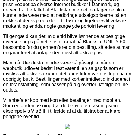
prisniveauet på diverse internet butikker i Danmark, og
derved har flertallet af Blackstar internet foretagender ikke
kunne lade være med at nedbringe udsalgspriserne på en
række af deres produkter – til børn, og ligeledes til voksne –
markant, og endda nogle gange yde portofri levering.
Til gengæld kan det imidlertid blive lønnende at besigtige
diverse shops på nettet efter rabat på Blackstar UNITY 60
bascombo før du gennemfører din bestilling, således at man
er garanteret at antage den mest attraktive pris.
Man må ikke desto mindre være så påvagt, at når en
webbutik udlover bedst i test varer til en salgspris som er
mystisk attraktiv, så kunne det undertiden være et tegn på en
uoprigtig butik. Bestillinger med kort er imidlertid inkluderet i
en foranstaltning, som passer på dig overfor uærlige online
outlets.
Vi anbefaler køb med kort eller betalinger med mobilen.
Som en anden løsning bør du benytte en løsning som
eksempelvis ViaBill, i tilfælde af at du tilstræber at klare
pengene over tid.