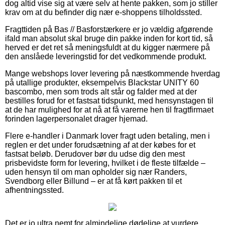
dog altid vise sig at være selv at hente pakken, som jo stiller
krav om at du befinder dig nær e-shoppens tilholdssted.
Fragttiden på Bas // Basforstærkere er jo vældig afgørende
ifald man absolut skal bruge din pakke inden for kort tid, så
herved er det ret så meningsfuldt at du kigger nærmere på
den anslåede leveringstid for det vedkommende produkt.
Mange webshops lover levering på næstkommende hverdag
på utallige produkter, eksempelvis Blackstar UNITY 60
bascombo, men som trods alt står og falder med at der
bestilles forud for et fastsat tidspunkt, med hensynstagen til
at de har mulighed for at nå at få varerne hen til fragtfirmaet
forinden lagerpersonalet drager hjemad.
Flere e-handler i Danmark lover fragt uden betaling, men i
reglen er det under forudsætning af at der købes for et
fastsat beløb. Derudover bør du udse dig den mest
prisbevidste form for levering, hvilket i de fleste tilfælde –
uden hensyn til om man opholder sig nær Randers,
Svendborg eller Billund – er at få kørt pakken til et
afhentningssted.
Det er jo ultra nemt for almindelige dødelige at vurdere