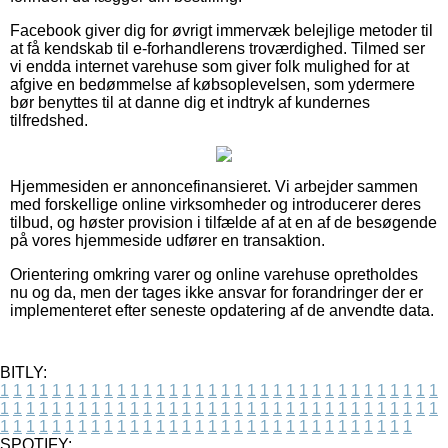
Facebook giver dig for øvrigt immervæk belejlige metoder til
at få kendskab til e-forhandlerens troværdighed. Tilmed ser
vi endda internet varehuse som giver folk mulighed for at
afgive en bedømmelse af købsoplevelsen, som ydermere
bør benyttes til at danne dig et indtryk af kundernes
tilfredshed.
Hjemmesiden er annoncefinansieret. Vi arbejder sammen
med forskellige online virksomheder og introducerer deres
tilbud, og høster provision i tilfælde af at en af de besøgende
på vores hjemmeside udfører en transaktion.
Orientering omkring varer og online varehuse opretholdes
nu og da, men der tages ikke ansvar for forandringer der er
implementeret efter seneste opdatering af de anvendte data.
BITLY:
1
1
1
1
1
1
1
1
1
1
1
1
1
1
1
1
1
1
1
1
1
1
1
1
1
1
1
1
1
1
1
1
1
1
1
1
1
1
1
1
1
1
1
1
1
1
1
1
1
1
1
1
1
1
1
1
1
1
1
1
1
1
1
1
1
1
1
1
1
1
1
1
1
1
1
1
1
1
1
1
1
1
1
1
1
1
1
1
1
1
1
1
1
1
1
1
1
1
1
1
SPOTIFY: