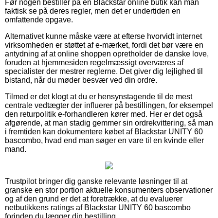
Før nogen bestiller på en Blackstar online butik kan man
faktisk se på deres regler, men det er undertiden en
omfattende opgave.
Alternativet kunne måske være at efterse hvorvidt internet
virksomheden er støttet af e-mærket, fordi det bør være en
antydning af at online shoppen opretholder de danske love,
foruden at hjemmesiden regelmæssigt overværes af
specialister der mestrer reglerne. Det giver dig lejlighed til
bistand, når du møder besvær ved din ordre.
Tilmed er det klogt at du er hensynstagende til de mest
centrale vedtægter der influerer på bestillingen, for eksempel
den returpolitik e-forhandleren kører med. Her er det også
afgørende, at man stadig gemmer sin ordrekvittering, så man
i fremtiden kan dokumentere købet af Blackstar UNITY 60
bascombo, hvad end man søger en vare til en kvinde eller
mand.
Trustpilot bringer dig ganske relevante løsninger til at
granske en stor portion aktuelle konsumenters observationer
og af den grund er det at foretrække, at du evaluerer
netbutikkens ratings af Blackstar UNITY 60 bascombo
forinden du lægger din bestilling.