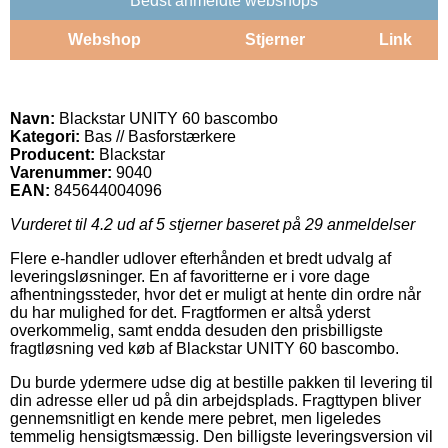
Bedst anmeldte webshops
Webshop
Stjerner
Link
Navn:
Blackstar UNITY 60 bascombo
Kategori:
Bas // Basforstærkere
Producent:
Blackstar
Varenummer:
9040
EAN:
845644004096
Vurderet til
4.2
ud af 5 stjerner baseret på
29
anmeldelser
Flere e-handler udlover efterhånden et bredt udvalg af
leveringsløsninger. En af favoritterne er i vore dage
afhentningssteder, hvor det er muligt at hente din ordre når
du har mulighed for det. Fragtformen er altså yderst
overkommelig, samt endda desuden den prisbilligste
fragtløsning ved køb af Blackstar UNITY 60 bascombo.
Du burde ydermere udse dig at bestille pakken til levering til
din adresse eller ud på din arbejdsplads. Fragttypen bliver
gennemsnitligt en kende mere pebret, men ligeledes
temmelig hensigtsmæssig. Den billigste leveringsversion vil