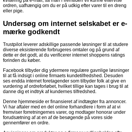
kvittering på e-mail, så man i fremtiden vil kunne eftervise
ordren, uafhængig om du er på udkig efter varer til en dreng
eller pige.
Undersøg om internet selskabet er e-
mærke godkendt
Trustpilot leverer adskillige passende løsninger til at studere
diverse eksisterende forbrugeres omtaler og på grund af
dette er det godt, at du verificerer internet shoppens ratings
forinden du køber.
Facebook tilbyder dig ydermere regulære gavnlige løsninger
til at få indsigt i online firmaets kundetilfredshed. Desuden
ses endda internet foretagender som tilbyder folk at give en
vurdering af ordreforløbet, hvilket tillige kan tages i brug til at
danne dig et indtryk af kundernes tilfredshed.
Denne hjemmeside er finansieret af indtægter fra annoncer.
Vi har aftaler med en del online forhandlere i form af at vi
fremviser forretningernes varer, og modtager honorar under
forudsætning af at en af de besøgende på vores side
gennemfører en ordre.