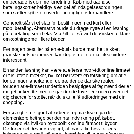
en bedragerisk online forretning. Køb med gængse
betalingskort er heldigvis en del af Indsigelsesordningen,
som støtter køberen overfor uoprigtige e-forhandlere.
Generelt slår vi et slag for bestillinger med kort eller
mobilbetaling. Alternativt burde du drage nytte af en løsning
på afbetaling som f.eks. ViaBill, for så vidt du ønsker at klare
omkostningerne i flere bidder.
Før nogen bestiller på en e-butik burde man helt sikkert
granske netshoppens vilkår, dog er det normalt ikke videre
interessant.
En anden løsning kan være at efterse hvorvidt online firmaet
er tilsluttet e-mærket, hvilket bør være en forsikring om at e-
forretningen anerkender de gældende danske regler,
foruden at e-firmaet undertiden besigtiges af fagmænd der er
meget bekendte med de gældende love. Desuden giver det
dig chance for støtte, når du skulle få udfordringer med din
shopping.
For øvrigt er det godt at køber er opmærksom på de
elementære betingelser der har indvirkning på købet,
eksempelvis hvilken byttepolitik online firmaet tilbyder.
Derfor er det desuden vigtigt, at man altid bevarer ens