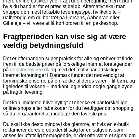
Flere online butikker yder fragt uden beregning, men tit kun
hvis du handler for et præcist beløb. Alternativt skal man
snuppe den mest letkøbte leveringstype, hvilket ofte –
uafhængig om du bor tæt på Horsens, Aabenraa eller
Gilleleje – vil være at få kørt ordren til en pakkeshop.
Fragtperioden kan vise sig at være
vældig betydningsfuld
Det er efterhånden super praktisk for alle og enhver at finde
frem til de bedste priser på forskellige internet foretagender
på
denstorenyhed.dk
og med det motiv har adskillige
internet forretninger i Danmark fundet det nødvendigt at
formindske priserne på en række af deres varer – til børn, og
ligeledes til voksne – markant, og endda nogle gange byde
på fragtfri levering.
Det kan imidlertid blive nyttigt at checke et par forskellige
online shops efter rabatkoder før du færdiggør din shopping,
så du er garanteret at modtage den laveste pris.
Du skal ikke desto mindre ikke glemme, at hvis en e-butik
reklamerer deres produkter til salg for en salgspris som
anses for ufattelig fremragende, er det ofte være et signal om