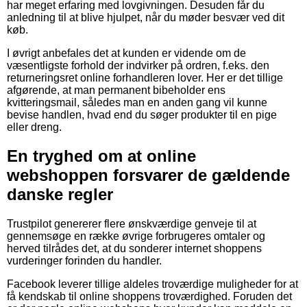
har meget erfaring med lovgivningen. Desuden får du
anledning til at blive hjulpet, når du møder besvær ved dit
køb.
I øvrigt anbefales det at kunden er vidende om de
væsentligste forhold der indvirker på ordren, f.eks. den
returneringsret online forhandleren lover. Her er det tillige
afgørende, at man permanent bibeholder ens
kvitteringsmail, således man en anden gang vil kunne
bevise handlen, hvad end du søger produkter til en pige
eller dreng.
En tryghed om at online
webshoppen forsvarer de gældende
danske regler
Trustpilot genererer flere ønskværdige genveje til at
gennemsøge en række øvrige forbrugeres omtaler og
herved tilrådes det, at du sonderer internet shoppens
vurderinger forinden du handler.
Facebook leverer tillige aldeles troværdige muligheder for at
få kendskab til online shoppens troværdighed. Foruden det