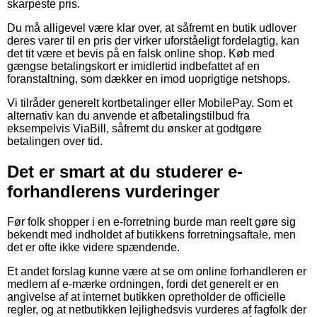
skarpeste pris.
Du må alligevel være klar over, at såfremt en butik udlover
deres varer til en pris der virker uforståeligt fordelagtig, kan
det tit være et bevis på en falsk online shop. Køb med
gængse betalingskort er imidlertid indbefattet af en
foranstaltning, som dækker en imod uoprigtige netshops.
Vi tilråder generelt kortbetalinger eller MobilePay. Som et
alternativ kan du anvende et afbetalingstilbud fra
eksempelvis ViaBill, såfremt du ønsker at godtgøre
betalingen over tid.
Det er smart at du studerer e-
forhandlerens vurderinger
Før folk shopper i en e-forretning burde man reelt gøre sig
bekendt med indholdet af butikkens forretningsaftale, men
det er ofte ikke videre spændende.
Et andet forslag kunne være at se om online forhandleren er
medlem af e-mærke ordningen, fordi det generelt er en
angivelse af at internet butikken opretholder de officielle
regler, og at netbutikken lejlighedsvis vurderes af fagfolk der