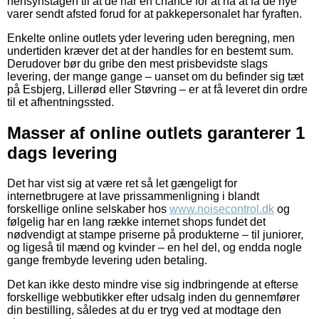
hensynstagen til at de har en chance for at nå at få de nye
varer sendt afsted forud for at pakkepersonalet har fyraften.
Enkelte online outlets yder levering uden beregning, men
undertiden kræver det at der handles for en bestemt sum.
Derudover bør du gribe den mest prisbevidste slags
levering, der mange gange – uanset om du befinder sig tæt
på Esbjerg, Lillerød eller Støvring – er at få leveret din ordre
til et afhentningssted.
Masser af online outlets garanterer 1
dags levering
Det har vist sig at være ret så let gængeligt for
internetbrugere at lave prissammenligning i blandt
forskellige online selskaber hos
www.noisecontrol.dk
og
følgelig har en lang række internet shops fundet det
nødvendigt at stampe priserne på produkterne – til juniorer,
og ligeså til mænd og kvinder – en hel del, og endda nogle
gange frembyde levering uden betaling.
Det kan ikke desto mindre vise sig indbringende at efterse
forskellige webbutikker efter udsalg inden du gennemfører
din bestilling, således at du er tryg ved at modtage den