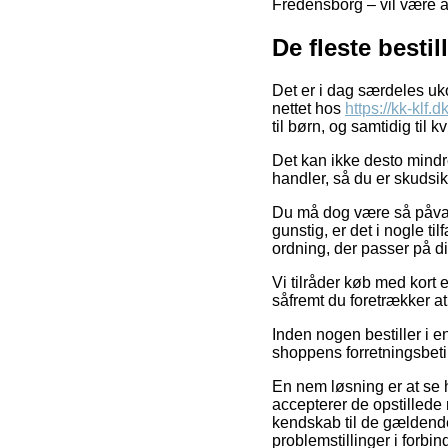
Fredensborg – vil være at 
De fleste besti
Det er i dag særdeles uk
nettet hos
https://kk-klf.d
til børn, og samtidig til
Det kan ikke desto mindr
handler, så du er skudsikke
Du må dog være så påvagt
gunstig, er det i nogle t
ordning, der passer på d
Vi tilråder køb med kort 
såfremt du foretrækker at
Inden nogen bestiller i 
shoppens forretningsbeti
En nem løsning er at se 
accepterer de opstillede 
kendskab til de gældende 
problemstillinger i forbi