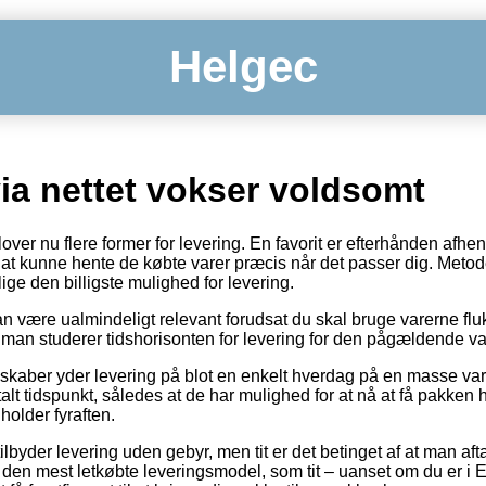
Helgec
ia nettet vokser voldsomt
over nu flere former for levering. En favorit er efterhånden afhen
ig at kunne hente de købte varer præcis når det passer dig. Meto
lige den billigste mulighed for levering.
 være ualmindeligt relevant forudsat du skal bruge varerne fluk
 man studerer tidshorisonten for levering for den pågældende va
skaber yder levering på blot en enkelt hverdag på en masse varer
alt tidspunkt, således at de har mulighed for at nå at få pakken he
holder fyraften.
lbyder levering uden gebyr, men tit er det betinget af at man aft
en mest letkøbte leveringsmodel, som tit – uanset om du er i Es