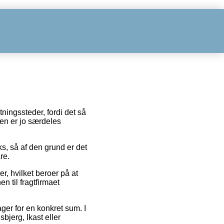
tningssteder, fordi det så
den er jo særdeles
s, så af den grund er det
re.
, hvilket beroer på at
n til fragtfirmaet
ager for en konkret sum. I
bjerg, Ikast eller