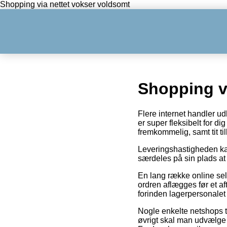
Shopping via nettet vokser voldsomt
Shopping v
Flere internet handler udl
er super fleksibelt for d
fremkommelig, samt tit til
Leveringshastigheden kan
særdeles på sin plads at
En lang række online sel
ordren aflægges før et aft
forinden lagerpersonalet 
Nogle enkelte netshops ti
øvrigt skal man udvælge d