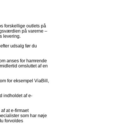
 forskellige outlets på
algsværdien på varerne –
s levering.
fter udsalg før du
 som anses for hamrende
midlertid omsluttet af en
som for eksempel ViaBill,
 indholdet af e-
af at e-firmaet
pecialister som har nøje
du forvoldes