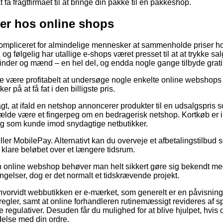
få fragtfirmaet til at bringe din pakke til en pakkeshop.
ller hos online shops
ompliceret for almindelige mennesker at sammenholde priser hos
k
og følgelig har utallige e-shops været presset til at at trykke s
 kvinder og mænd – en hel del, og endda nogle gange tilbyde grati
e være profitabelt at undersøge nogle enkelte online webshops e
r på at få fat i den billigste pris.
, at ifald en netshop annoncerer produkter til en udsalgspris
ilfælde være et fingerpeg om en bedragerisk netshop. Kortkøb er i
ig som kunde imod snydagtige netbutikker.
eller MobilePay. Alternativt kan du overveje et afbetalingstilbud 
 klare beløbet over et længere tidsrum.
en online webshop behøver man helt sikkert gøre sig bekendt med
ngelser, dog er det normalt et tidskrævende projekt.
hvorvidt webbutikken er e-mærket, som generelt er en påvisning 
regler, samt at online forhandleren rutinemæssigt revideres af s
regulativer. Desuden får du mulighed for at blive hjulpet, hvis 
ndelse med din ordre.