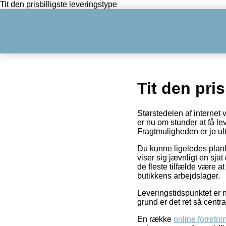
Tit den prisbilligste leveringstype
Tit den pri
Størstedelen af internet 
er nu om stunder at få le
Fragtmuligheden er jo ult
Du kunne ligeledes planl
viser sig jævnligt en sj
de fleste tilfælde være a
butikkens arbejdslager.
Leveringstidspunktet er 
grund er det ret så cent
En række
online forretni