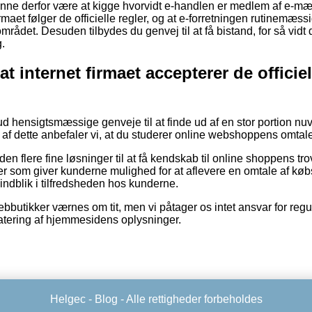
nne derfor være at kigge hvorvidt e-handlen er medlem af e-mærk
irmaet følger de officielle regler, og at e-forretningen rutinemæssig
mrådet. Desuden tilbydes du genvej til at få bistand, for så vidt d
.
t internet firmaet accepterer de officie
t ud hensigtsmæssige genveje til at finde ud af en stor portion 
af dette anbefaler vi, at du studerer online webshoppens omtale
en flere fine løsninger til at få kendskab til online shoppens t
nger som giver kunderne mulighed for at aflevere en omtale af køb
t indblik i tilfredsheden hos kunderne.
bbutikker værnes om tit, men vi påtager os intet ansvar for reg
datering af hjemmesidens oplysninger.
Helgec -
Blog
- Alle rettigheder forbeholdes