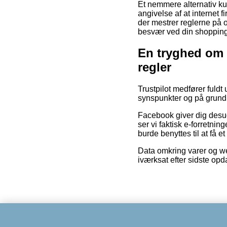
Et nemmere alternativ ku
angivelse af at internet f
der mestrer reglerne på o
besvær ved din shopping
En tryghed om a
regler
Trustpilot medfører fuld
synspunkter og på grund 
Facebook giver dig desud
ser vi faktisk e-forretni
burde benyttes til at få e
Data omkring varer og we
iværksat efter sidste op