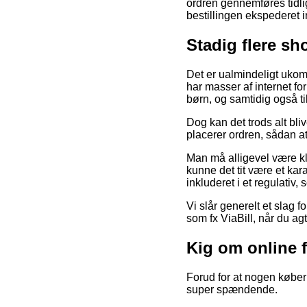
ordren gennemføres tidli
bestillingen ekspederet
Stadig flere sh
Det er ualmindeligt ukomp
har masser af internet fo
børn, og samtidig også ti
Dog kan det trods alt bli
placerer ordren, sådan at
Man må alligevel være kla
kunne det tit være et kara
inkluderet i et regulativ,
Vi slår generelt et slag 
som fx ViaBill, når du ag
Kig om online f
Forud for at nogen køber 
super spændende.