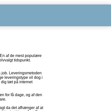
r. En af de mest populære
elvvalgt tidspunkt.
på job. Leveringsmetoden
e leveringstype vil dog i
 dig tæt på internet
n for få dage, og af den
are.
gt da det afhænger af at