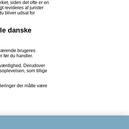
et, siden det ofte er en
t revideres af jurister
u bliver udsat for
lle danske
nuværende brugeres
r før du handler.
roværdighed. Derudover
soplevelsen, som tillige
uleringer der måtte være