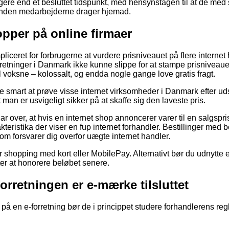
gere end et besluttet tidspunkt, med hensynstagen til at de med 
 inden medarbejderne drager hjemad.
opper på online firmaer
liceret for forbrugerne at vurdere prisniveauet på flere internet
rretninger i Danmark ikke kunne slippe for at stampe prisniveauet
l voksne – kolossalt, og endda nogle gange love gratis fragt.
ve smart at prøve visse internet virksomheder i Danmark efter uds
 man er usvigeligt sikker på at skaffe sig den laveste pris.
r over, at hvis en internet shop annoncerer varer til en salgspris
kteristika der viser en fup internet forhandler. Bestillinger med be
 som forsvarer dig overfor uægte internet handler.
for shopping med kort eller MobilePay. Alternativt bør du udnytte
ter at honorere beløbet senere.
orretningen er e-mærke tilsluttet
på en e-forretning bør de i princippet studere forhandlerens regl