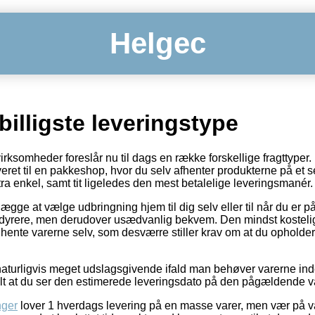
Helgec
sbilligste leveringstype
virksomheder foreslår nu til dags en række forskellige fragttype
veret til en pakkeshop, hvor du selv afhenter produkterne på et s
ra enkel, samt tit ligeledes den mest betalelige leveringsmanér.
ægge at vælge udbringning hjem til dig selv eller til når du er 
at dyrere, men derudover usædvanlig bekvem. Den mindst kostelig
t hente varerne selv, som desværre stiller krav om at du opholder
naturligvis meget udslagsgivende ifald man behøver varerne inde
ralt at du ser den estimerede leveringsdato på den pågældende v
nger
lover 1 hverdags levering på en masse varer, men vær på va