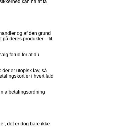
sikkerhed kan nå at få
 handler og af den grund
 på deres produkter – til
alg forud for at du
 der er utopisk lav, så
talingskort er i hvert fald
 en afbetalingsordning
er, det er dog bare ikke