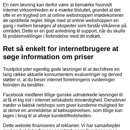
En nem løsning kan derfor være at bemærke hvorvidt
internet virksomheden er e-mærke tilsluttet, grundet at det
ofte er en tryghed om at online webshoppen imødekommer
de opstillede regler, tillige med at online webshoppen en
gang i mellem besøges af eksperter som forstår vilkårene på
området. Dette er en god anledning til support, når du skulle
få problemstillinger i forbindelse med dit indkøb.
Ret så enkelt for internetbrugere at
søge information om priser
Trustpilot yder egentlig gode løsninger til at dechifrere en
lang række aktuelle konsumenters evalueringer og derved
støtter vi, at du beser internet forretningens vurderinger
forinden du bestiller.
Facebook medfører tillige ganske udmærkede løsninger til
at få et kig ind i internet selskabets troværdighed. Derudover
møder vi faktisk netshops som giver kunderne mulighed for
at skrive en anmeldelse af købsoplevelsen, som tillige kan
tages i brug til at afveje kundetilfredsheden.
Dette website finansieres af reklamer. Vi har samarbejder