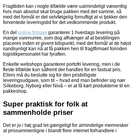
Fragttiden kan i nogle tilfælde være ualmindeligt væsentlig
hvis man absolut skal bruge pakken med det samme, så
med det formål er det selvfølgelig fornuftigt at vi tjekker den
forventede leveringstid for det vedkommende produkt.
En del
online firmaer
garanterer 1 hverdags levering på
mange varenumre, som dog afhænger af at bestillingen
placeres inden et givent tidspunkt, med det formål at de højst
sandsynligt kan nå at få pakken hen til fragtfirmaet forinden
logistikpersonalet har fyraften.
Enkelte webshops garanterer portofri levering, men i de
fleste tilfælde kun såfremt der handles for en fastsat pris.
Ellers må du beslutte sig for den prisbilligste
leveringsudgave, som tit – hvad end man befinder sig nær
Silkeborg, Nyborg eller Nivå – er at få kørt produkterne til en
pakkeshop.
Super praktisk for folk at
sammenholde priser
Det er jo i høj grad let gængeligt for almindelige mennesker
at prissammenligne i blandt flere internet forhandlere i