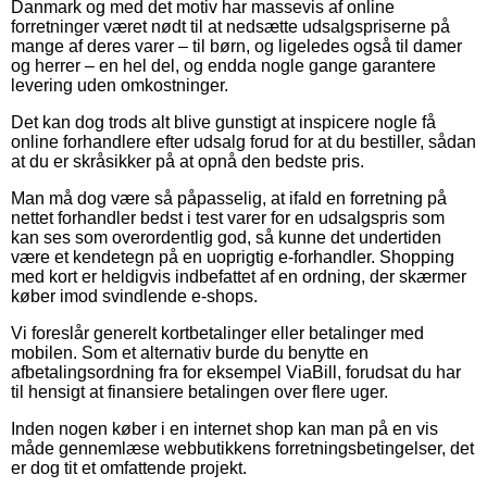
Danmark og med det motiv har massevis af online
forretninger været nødt til at nedsætte udsalgspriserne på
mange af deres varer – til børn, og ligeledes også til damer
og herrer – en hel del, og endda nogle gange garantere
levering uden omkostninger.
Det kan dog trods alt blive gunstigt at inspicere nogle få
online forhandlere efter udsalg forud for at du bestiller, sådan
at du er skråsikker på at opnå den bedste pris.
Man må dog være så påpasselig, at ifald en forretning på
nettet forhandler bedst i test varer for en udsalgspris som
kan ses som overordentlig god, så kunne det undertiden
være et kendetegn på en uoprigtig e-forhandler. Shopping
med kort er heldigvis indbefattet af en ordning, der skærmer
køber imod svindlende e-shops.
Vi foreslår generelt kortbetalinger eller betalinger med
mobilen. Som et alternativ burde du benytte en
afbetalingsordning fra for eksempel ViaBill, forudsat du har
til hensigt at finansiere betalingen over flere uger.
Inden nogen køber i en internet shop kan man på en vis
måde gennemlæse webbutikkens forretningsbetingelser, det
er dog tit et omfattende projekt.