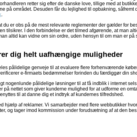
orhandleren retter sig efter de danske love, tillige med at butikk
erne på området. Desuden får du lejlighed til opbakning, såfremt 
k
.
at du er obs på de mest relevante reglementer der gælder for bes
ken tilsikrer. I den forbindelse er det tilmed afgørende, at man al
 man altid kan vidne om sin ordre, uden hensyn til om man er på 
ærer dig helt uafhængige muligheder
deles pålidelige genveje til at evaluere flere forhenværende køb
 verificerer e-firmaets bedømmelser forinden du færdiggør din sh
igt nogenlunde pålidelige løsninger til at få indblik i internet s
r på nettet som giver kunderne mulighed for at udforme en omta
ttes til at danne dig et indtryk af kundernes tilfredshed.
ed hjælp af reklamer. Vi samarbejder med flere webbutikker hvori
er, og tager imod kommission under forudsætning af at den be