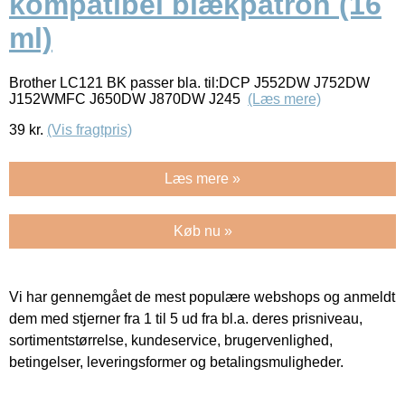
kompatibel blækpatron (16
ml)
Brother LC121 BK passer bla. til:DCP J552DW J752DW
J152WMFC J650DW J870DW J245
(Læs mere)
39
kr.
(Vis fragtpris)
Læs mere »
Køb nu »
Vi har gennemgået de mest populære webshops og anmeldt
dem med stjerner fra 1 til 5 ud fra bl.a. deres prisniveau,
sortimentstørrelse, kundeservice, brugervenlighed,
betingelser, leveringsformer og betalingsmuligheder.