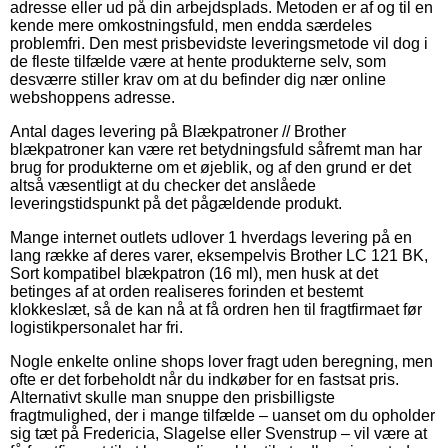
adresse eller ud på din arbejdsplads. Metoden er af og til en
kende mere omkostningsfuld, men endda særdeles
problemfri. Den mest prisbevidste leveringsmetode vil dog i
de fleste tilfælde være at hente produkterne selv, som
desværre stiller krav om at du befinder dig nær online
webshoppens adresse.
Antal dages levering på Blækpatroner // Brother
blækpatroner kan være ret betydningsfuld såfremt man har
brug for produkterne om et øjeblik, og af den grund er det
altså væsentligt at du checker det anslåede
leveringstidspunkt på det pågældende produkt.
Mange internet outlets udlover 1 hverdags levering på en
lang række af deres varer, eksempelvis Brother LC 121 BK,
Sort kompatibel blækpatron (16 ml), men husk at det
betinges af at orden realiseres forinden et bestemt
klokkeslæt, så de kan nå at få ordren hen til fragtfirmaet før
logistikpersonalet har fri.
Nogle enkelte online shops lover fragt uden beregning, men
ofte er det forbeholdt når du indkøber for en fastsat pris.
Alternativt skulle man snuppe den prisbilligste
fragtmulighed, der i mange tilfælde – uanset om du opholder
sig tæt på Fredericia, Slagelse eller Svenstrup – vil være at