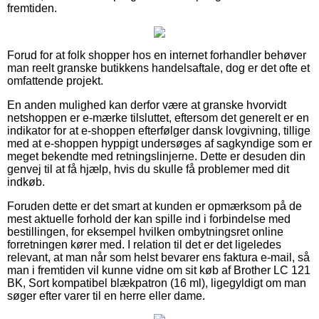
fremtiden.
Forud for at folk shopper hos en internet forhandler behøver
man reelt granske butikkens handelsaftale, dog er det ofte et
omfattende projekt.
En anden mulighed kan derfor være at granske hvorvidt
netshoppen er e-mærke tilsluttet, eftersom det generelt er en
indikator for at e-shoppen efterfølger dansk lovgivning, tillige
med at e-shoppen hyppigt undersøges af sagkyndige som er
meget bekendte med retningslinjerne. Dette er desuden din
genvej til at få hjælp, hvis du skulle få problemer med dit
indkøb.
Foruden dette er det smart at kunden er opmærksom på de
mest aktuelle forhold der kan spille ind i forbindelse med
bestillingen, for eksempel hvilken ombytningsret online
forretningen kører med. I relation til det er det ligeledes
relevant, at man når som helst bevarer ens faktura e-mail, så
man i fremtiden vil kunne vidne om sit køb af Brother LC 121
BK, Sort kompatibel blækpatron (16 ml), ligegyldigt om man
søger efter varer til en herre eller dame.