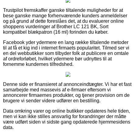
Trustpilot fremskaffer ganske tiltalende muligheder for at
bese ganske mange forhenværende kunders anmeldelser
og på grund af dette foreslåes det, at du evaluerer online
shoppens vurderinger af Brother LC 121 BK, Sort
kompatibel blækpatron (16 ml) forinden du køber.
Facebook yder ydermere en lang række tiltalende metoder
til at få et kig ind i internet firmaets popularitet. Tilmed ser vi
en del webbutikker som tilbyder folk at publicere en omtale
af ordreforløbet, hvilket ydermere bør udnyttes til at
fornemme kundernes tilfredshed.
Denne side er finansieret af annonceindtægter. Vi har et fast
samarbejde med massevis af e-firmaer eftersom vi
annoncerer firmaernes produkter, og tjener provision om de
brugere vi sender videre udfører en bestilling.
Data omkring varer og online butikker opdateres hele tiden,
men vi kan ikke stilles ansvarlig for forandringer der måtte
være udført siden vi sidste gang opdaterede hjemmesidens
data.