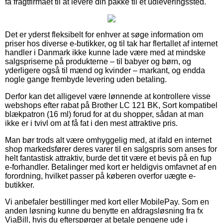
få fragtfirmaet til at levere din pakke til et udleveringssted.
Det er yderst fleksibelt for enhver at søge information om
priser hos diverse e-butikker, og til tak har flertallet af internet
handler i Danmark ikke kunne lade være med at mindske
salgspriserne på produkterne – til babyer og børn, og
yderligere også til mænd og kvinder – markant, og endda
nogle gange frembyde levering uden betaling.
Derfor kan det alligevel være lønnende at kontrollere visse
webshops efter rabat på Brother LC 121 BK, Sort kompatibel
blækpatron (16 ml) forud for at du shopper, sådan at man
ikke er i tvivl om at få fat i den mest attraktive pris.
Man bør trods alt være omhyggelig med, at ifald en internet
shop markedsfører deres varer til en salgspris som anses for
helt fantastisk attraktiv, burde det tit være et bevis på en fup
e-forhandler. Betalinger med kort er heldigvis omfavnet af en
forordning, hvilket passer på køberen overfor uægte e-
butikker.
Vi anbefaler bestillinger med kort eller MobilePay. Som en
anden løsning kunne du benytte en afdragsløsning fra fx
ViaBill, hvis du efterspørger at betale pengene ude i