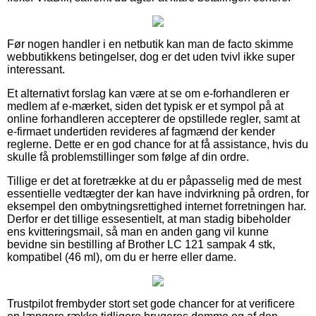
Før nogen handler i en netbutik kan man de facto skimme
webbutikkens betingelser, dog er det uden tvivl ikke super
interessant.
Et alternativt forslag kan være at se om e-forhandleren er
medlem af e-mærket, siden det typisk er et sympol på at
online forhandleren accepterer de opstillede regler, samt at
e-firmaet undertiden revideres af fagmænd der kender
reglerne. Dette er en god chance for at få assistance, hvis du
skulle få problemstillinger som følge af din ordre.
Tillige er det at foretrække at du er påpasselig med de mest
essentielle vedtægter der kan have indvirkning på ordren, for
eksempel den ombytningsrettighed internet forretningen har.
Derfor er det tillige essesentielt, at man stadig bibeholder
ens kvitteringsmail, så man en anden gang vil kunne
bevidne sin bestilling af Brother LC 121 sampak 4 stk,
kompatibel (46 ml), om du er herre eller dame.
Trustpilot frembyder stort set gode chancer for at verificere