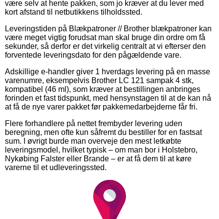
være selv at hente pakken, som jo kræver at du lever med
kort afstand til netbutikkens tilholdssted.
Leveringstiden på Blækpatroner // Brother blækpatroner kan
være meget vigtig forudsat man skal bruge din ordre om få
sekunder, så derfor er det virkelig centralt at vi efterser den
forventede leveringsdato for den pågældende vare.
Adskillige e-handler giver 1 hverdags levering på en masse
varenumre, eksempelvis Brother LC 121 sampak 4 stk,
kompatibel (46 ml), som kræver at bestillingen anbringes
forinden et fast tidspunkt, med hensynstagen til at de kan nå
at få de nye varer pakket før pakkemedarbejderne får fri.
Flere forhandlere på nettet frembyder levering uden
beregning, men ofte kun såfremt du bestiller for en fastsat
sum. I øvrigt burde man overveje den mest letkøbte
leveringsmodel, hvilket typisk – om man bor i Holstebro,
Nykøbing Falster eller Brande – er at få dem til at køre
varerne til et udleveringssted.