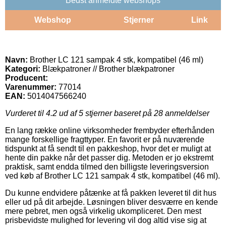
Bedst anmeldte webshops
Webshop
Stjerner
Link
Navn:
Brother LC 121 sampak 4 stk, kompatibel (46 ml)
Kategori:
Blækpatroner // Brother blækpatroner
Producent:
Varenummer:
77014
EAN:
5014047566240
Vurderet til
4.2
ud af 5 stjerner baseret på
28
anmeldelser
En lang række online virksomheder frembyder efterhånden
mange forskellige fragttyper. En favorit er på nuværende
tidspunkt at få sendt til en pakkeshop, hvor det er muligt at
hente din pakke når det passer dig. Metoden er jo ekstremt
praktisk, samt endda tilmed den billigste leveringsversion
ved køb af Brother LC 121 sampak 4 stk, kompatibel (46 ml).
Du kunne endvidere påtænke at få pakken leveret til dit hus
eller ud på dit arbejde. Løsningen bliver desværre en kende
mere pebret, men også virkelig ukompliceret. Den mest
prisbevidste mulighed for levering vil dog altid vise sig at