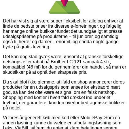
Det har vist sig at være super fleksibelt for alle og enhver at
finde de bedste priser fra diverse e-forretninger, og følgelig
har mange online butikker fundet det uundgåeligt at presse
udsalgspriserne på produkterne – til juniorer, og samtidig
også til herrer og damer – enormt, og endda nogle gange
byde på gratis levering.
Det kan dog stadigvæk være lønsomt at granske forskellige
netshops efter rabat på Brother LC 121 sampak 4 stk,
kompatibel (46 ml) før du gennemfører din handel, så man er
skudsikker på at opnå den skarpeste pris.
Du skal blot ikke glemme, at ifald en shop annoncerer deres
produkter for en udsalgspris som anses for ekstraordinært
god, så kan det ofte være et signal om en falsk netshop.
Shopping med kort er i hvert fald dækket ind under et
lovbud, der garanterer kunden overfor bedrageriske butikker
på nettet.
Vi foreslår generelt køb med kort eller MobilePay. Som en
anden løsning kunne du vælge en afbetalingsløsning som
f.eks. ViaBill, såfremt du agter at klare betalingen senere.