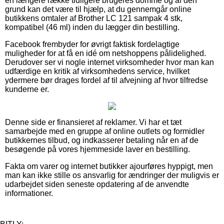
en længere række tidligere brugeres domme og af den
grund kan det være til hjælp, at du gennemgår online
butikkens omtaler af Brother LC 121 sampak 4 stk,
kompatibel (46 ml) inden du lægger din bestilling.
Facebook frembyder for øvrigt faktisk fordelagtige
muligheder for at få en idé om netshoppens pålidelighed.
Derudover ser vi nogle internet virksomheder hvor man kan
udfærdige en kritik af virksomhedens service, hvilket
ydermere bør drages fordel af til afvejning af hvor tilfredse
kunderne er.
Denne side er finansieret af reklamer. Vi har et tæt
samarbejde med en gruppe af online outlets og formidler
butikkernes tilbud, og indkasserer betaling når en af de
besøgende på vores hjemmeside laver en bestilling.
Fakta om varer og internet butikker ajourføres hyppigt, men
man kan ikke stille os ansvarlig for ændringer der muligvis er
udarbejdet siden seneste opdatering af de anvendte
informationer.