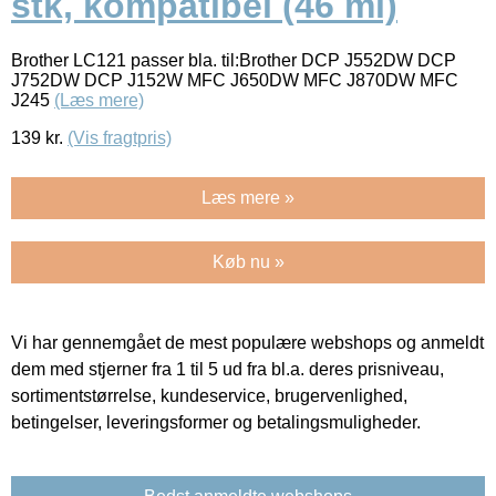
stk, kompatibel (46 ml)
Brother LC121 passer bla. til:Brother DCP J552DW DCP
J752DW DCP J152W MFC J650DW MFC J870DW MFC
J245
(Læs mere)
139
kr.
(Vis fragtpris)
Læs mere »
Køb nu »
Vi har gennemgået de mest populære webshops og anmeldt
dem med stjerner fra 1 til 5 ud fra bl.a. deres prisniveau,
sortimentstørrelse, kundeservice, brugervenlighed,
betingelser, leveringsformer og betalingsmuligheder.