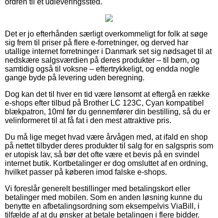
ordren til et udleveringssted.
Det er jo efterhånden særligt overkommeligt for folk at søge
sig frem til priser på flere e-forretninger, og derved har
utallige internet forretninger i Danmark set sig nødsaget til at
nedskære salgsværdien på deres produkter – til børn, og
samtidig også til voksne – eftertrykkeligt, og endda nogle
gange byde på levering uden beregning.
Dog kan det til hver en tid være lønsomt at eftergå en række
e-shops efter tilbud på Brother LC 123C, Cyan kompatibel
blækpatron, 10ml før du gennemfører din bestilling, så du er
velinformeret til at få fat i den mest attraktive pris.
Du må lige meget hvad være årvågen med, at ifald en shop
på nettet tilbyder deres produkter til salg for en salgspris som
er utopisk lav, så bør det ofte være et bevis på en svindel
internet butik. Kortbetalinger er dog omsluttet af en ordning,
hvilket passer på køberen imod falske e-shops.
Vi foreslår generelt bestillinger med betalingskort eller
betalinger med mobilen. Som en anden løsning kunne du
benytte en afbetalingsordning som eksempelvis ViaBill, i
tilfælde af at du ønsker at betale betalingen i flere bidder.