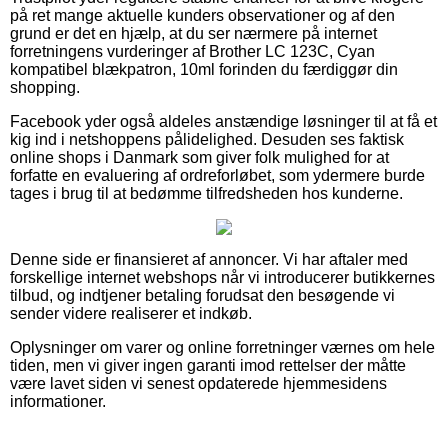
på ret mange aktuelle kunders observationer og af den
grund er det en hjælp, at du ser nærmere på internet
forretningens vurderinger af Brother LC 123C, Cyan
kompatibel blækpatron, 10ml forinden du færdiggør din
shopping.
Facebook yder også aldeles anstændige løsninger til at få et
kig ind i netshoppens pålidelighed. Desuden ses faktisk
online shops i Danmark som giver folk mulighed for at
forfatte en evaluering af ordreforløbet, som ydermere burde
tages i brug til at bedømme tilfredsheden hos kunderne.
Denne side er finansieret af annoncer. Vi har aftaler med
forskellige internet webshops når vi introducerer butikkernes
tilbud, og indtjener betaling forudsat den besøgende vi
sender videre realiserer et indkøb.
Oplysninger om varer og online forretninger værnes om hele
tiden, men vi giver ingen garanti imod rettelser der måtte
være lavet siden vi senest opdaterede hjemmesidens
informationer.