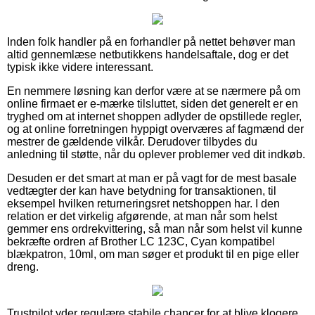
Inden folk handler på en forhandler på nettet behøver man
altid gennemlæse netbutikkens handelsaftale, dog er det
typisk ikke videre interessant.
En nemmere løsning kan derfor være at se nærmere på om
online firmaet er e-mærke tilsluttet, siden det generelt er en
tryghed om at internet shoppen adlyder de opstillede regler,
og at online forretningen hyppigt overværes af fagmænd der
mestrer de gældende vilkår. Derudover tilbydes du
anledning til støtte, når du oplever problemer ved dit indkøb.
Desuden er det smart at man er på vagt for de mest basale
vedtægter der kan have betydning for transaktionen, til
eksempel hvilken returneringsret netshoppen har. I den
relation er det virkelig afgørende, at man når som helst
gemmer ens ordrekvittering, så man når som helst vil kunne
bekræfte ordren af Brother LC 123C, Cyan kompatibel
blækpatron, 10ml, om man søger et produkt til en pige eller
dreng.
Trustpilot yder regulære stabile chancer for at blive klogere