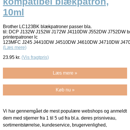
kompatibel blækpatron,
10ml
Brother LC123BK blækpatroner passer bla.
til: DCP J132W J152W J172W J4110DW J552DW J752DW br
printerpatroner lc
123MFC J245 J4410DW J4510DW J4610DW J4710DW J47
(Læs mere)
23.95
kr.
(Vis fragtpris)
Læs mere »
Køb nu »
Vi har gennemgået de mest populære webshops og anmeldt
dem med stjerner fra 1 til 5 ud fra bl.a. deres prisniveau,
sortimentstørrelse, kundeservice, brugervenlighed,