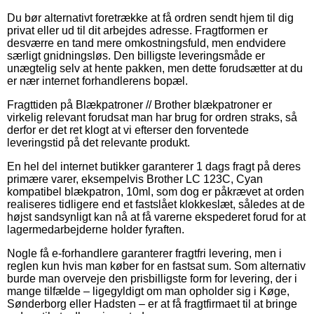
Du bør alternativt foretrække at få ordren sendt hjem til dig
privat eller ud til dit arbejdes adresse. Fragtformen er
desværre en tand mere omkostningsfuld, men endvidere
særligt gnidningsløs. Den billigste leveringsmåde er
unægtelig selv at hente pakken, men dette forudsætter at du
er nær internet forhandlerens bopæl.
Fragttiden på Blækpatroner // Brother blækpatroner er
virkelig relevant forudsat man har brug for ordren straks, så
derfor er det ret klogt at vi efterser den forventede
leveringstid på det relevante produkt.
En hel del internet butikker garanterer 1 dags fragt på deres
primære varer, eksempelvis Brother LC 123C, Cyan
kompatibel blækpatron, 10ml, som dog er påkrævet at orden
realiseres tidligere end et fastslået klokkeslæt, således at de
højst sandsynligt kan nå at få varerne ekspederet forud for at
lagermedarbejderne holder fyraften.
Nogle få e-forhandlere garanterer fragtfri levering, men i
reglen kun hvis man køber for en fastsat sum. Som alternativ
burde man overveje den prisbilligste form for levering, der i
mange tilfælde – ligegyldigt om man opholder sig i Køge,
Sønderborg eller Hadsten – er at få fragtfirmaet til at bringe