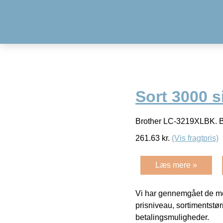
Sort 3000 s
Brother LC-3219XLBK. Bl
261.63
kr.
(Vis fragtpris)
Læs mere »
Vi har gennemgået de mes
prisniveau, sortimentstø
betalingsmuligheder.