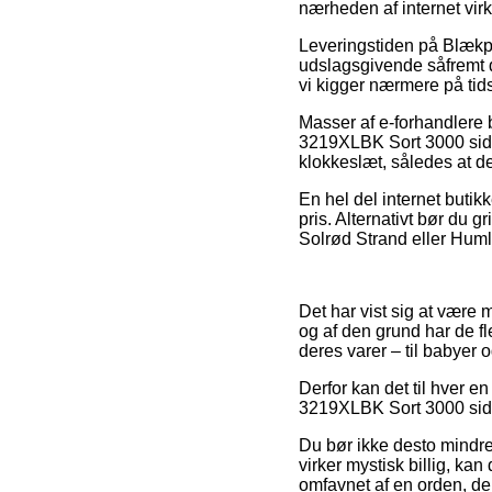
nærheden af internet vi
Leveringstiden på Blækpat
udslagsgivende såfremt d
vi kigger nærmere på tids
Masser af e-forhandlere
3219XLBK Sort 3000 sider
klokkeslæt, således at de
En hel del internet butik
pris. Alternativt bør du 
Solrød Strand eller Humleb
Det har vist sig at være 
og af den grund har de fl
deres varer – til babyer 
Derfor kan det til hver e
3219XLBK Sort 3000 sider 
Du bør ikke desto mindre 
virker mystisk billig, kan
omfavnet af en orden, der