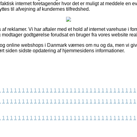
faktisk internet foretagender hvor det er muligt at meddele en e
tes til afvejning af kundernes tilfredshed.
 af reklamer. Vi har aftaler med et hold af internet varehuse i for
 modtager godtgørelse forudsat en bruger fra vores website real
 og online webshops i Danmark værnes om nu og da, men vi giv
ørt siden sidste opdatering af hjemmesidens informationer.
1
1
1
1
1
1
1
1
1
1
1
1
1
1
1
1
1
1
1
1
1
1
1
1
1
1
1
1
1
1
1
1
1
1
1
1
1
1
1
1
1
1
1
1
1
1
1
1
1
1
1
1
1
1
1
1
1
1
1
1
1
1
1
1
1
1
1
1
1
1
1
1
1
1
1
1
1
1
1
1
1
1
1
1
1
1
1
1
1
1
1
1
1
1
1
1
1
1
1
1
1
1
1
1
1