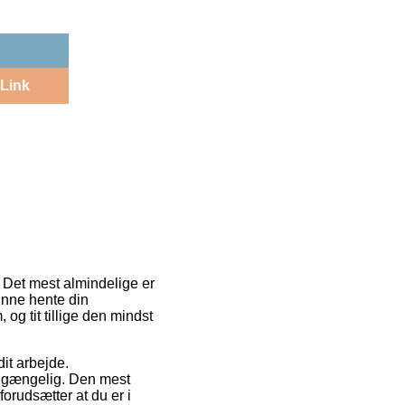
Link
. Det mest almindelige er
unne hente din
g tit tillige den mindst
dit arbejde.
t gængelig. Den mest
orudsætter at du er i