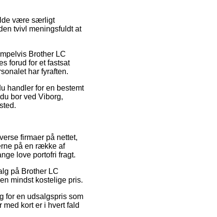
ælde være særligt
en tvivl meningsfuldt at
empelvis Brother LC
forud for et fastsat
sonalet har fyraften.
 du handler for en bestemt
m du bor ved Viborg,
sted.
verse firmaer på nettet,
serne på en række af
ge love portofri fragt.
salg på Brother LC
en mindst kostelige pris.
lg for en udsalgspris som
 med kort er i hvert fald