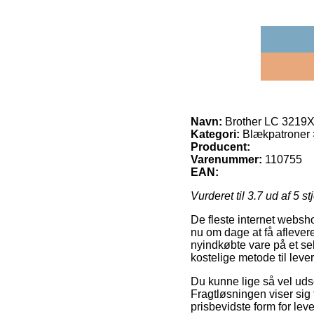
Navn:
Brother LC 3219X
Kategori:
Blækpatroner > 
Producent:
Varenummer:
110755
EAN:
Vurderet til
3.7
ud af 5 st
De fleste internet websho
nu om dage at få aflevere
nyindkøbte vare på et se
kostelige metode til lev
Du kunne lige så vel udse 
Fragtløsningen viser sig
prisbevidste form for lev