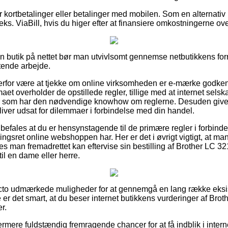
for kortbetalinger eller betalinger med mobilen. Som en alternat
ks. ViaBill, hvis du higer efter at finansiere omkostningerne o
en butik på nettet bør man utvivlsomt gennemse netbutikkens forr
ttende arbejde.
erfor være at tjekke om online virksomheden er e-mærke godken
maet overholder de opstillede regler, tillige med at internet sels
r som har den nødvendige knowhow om reglerne. Desuden giver d
liver udsat for dilemmaer i forbindelse med din handel.
befales at du er hensynstagende til de primære regler i forbind
gsret online webshoppen har. Her er det i øvrigt vigtigt, at m
des man fremadrettet kan eftervise sin bestilling af Brother LC 
l en dame eller herre.
facto udmærkede muligheder for at gennemgå en lang række eksi
te er det smart, at du beser internet butikkens vurderinger af B
r.
ermere fuldstændig fremragende chancer for at få indblik i inte