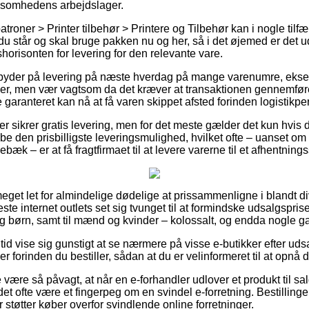
rksomhedens arbejdslager.
roner > Printer tilbehør > Printere og Tilbehør kan i nogle tilf
u står og skal bruge pakken nu og her, så i det øjemed er det ud
horisonten for levering for den relevante vare.
 byder på levering på næste hverdag på mange varenumre, eks
, men vær vagtsom da det kræver at transaktionen gennemføres 
 garanteret kan nå at få varen skippet afsted forinden logistikper
ker sikrer gratis levering, men for det meste gælder det kun hvis
gribe den prisbilligste leveringsmulighed, hvilket ofte – uanset o
æk – er at få fragtfirmaet til at levere varerne til et afhentnings
meget let for almindelige dødelige at prissammenligne i blandt di
este internet outlets set sig tvunget til at formindske udsalgspri
og børn, samt til mænd og kvinder – kolossalt, og endda nogle gan
n tid vise sig gunstigt at se nærmere på visse e-butikker efter ud
forinden du bestiller, sådan at du er velinformeret til at opnå d
være så påvagt, at når en e-forhandler udlover et produkt til sa
 det ofte være et fingerpeg om en svindel e-forretning. Bestillinger
 støtter køber overfor svindlende online forretninger.