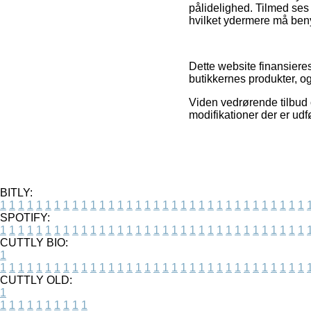
pålidelighed. Tilmed ses 
hvilket ydermere må benyt
Dette website finansieres
butikkernes produkter, og
Viden vedrørende tilbud
modifikationer der er udf
BITLY:
1
1
1
1
1
1
1
1
1
1
1
1
1
1
1
1
1
1
1
1
1
1
1
1
1
1
1
1
1
1
1
1
1
1
SPOTIFY:
1
1
1
1
1
1
1
1
1
1
1
1
1
1
1
1
1
1
1
1
1
1
1
1
1
1
1
1
1
1
1
1
1
1
CUTTLY BIO:
1
1
1
1
1
1
1
1
1
1
1
1
1
1
1
1
1
1
1
1
1
1
1
1
1
1
1
1
1
1
1
1
1
1
1
CUTTLY OLD:
1
1
1
1
1
1
1
1
1
1
1