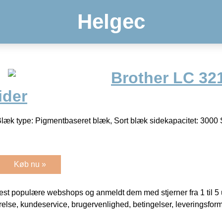
Helgec
Brother LC 3
ider
æk type: Pigmentbaseret blæk, Sort blæk sidekapacitet: 3000
Køb nu »
t populære webshops og anmeldt dem med stjerner fra 1 til 5 ud
rrelse, kundeservice, brugervenlighed, betingelser, leveringsfor