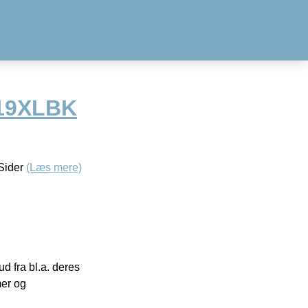
219XLBK
 Sider
(Læs mere)
 fra bl.a. deres
mer og