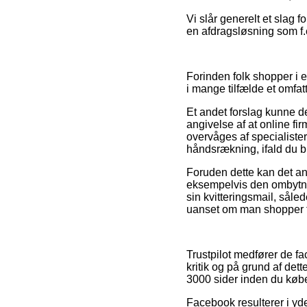
Vi slår generelt et slag 
en afdragsløsning som f.e
Forinden folk shopper i 
i mange tilfælde et omfa
Et andet forslag kunne d
angivelse af at online fir
overvåges af specialiste
håndsrækning, ifald du b
Foruden dette kan det an
eksempelvis den ombytnin
sin kvitteringsmail, såle
uanset om man shopper ti
Trustpilot medfører de 
kritik og på grund af det
3000 sider inden du købe
Facebook resulterer i yd