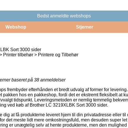
Bedst anmeldte webshops
Webshop
Stjerner
LBK Sort 3000 sider
Printer tilbehør > Printere og Tilbehør
jerner baseret på
38
anmeldelser
ps frembyder efterhånden et bredt udvalg af former for levering
t pakken hos en pakkeshop, fordi det er ekstremt fleksibelt at k
lvvalgt tidspunkt. Leveringsmetoden er nemlig temmelig bekvem, o
ering ved køb af Brother LC 3219XLBK Sort 3000 sider.
dig at få produkterne leveret hjem til din privatadresse eller til 
 for det meste lidt mere omkostningsfuld, men desuden super le
ering er unægtelig selv at hente produkterne, men den mulighed f