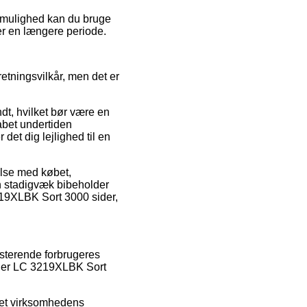
iv mulighed kan du bruge
ver en længere periode.
etningsvilkår, men det er
dt, hvilket bør være en
kabet undertiden
et dig lejlighed til en
else med købet,
an stadigvæk bibeholder
3219XLBK Sort 3000 sider,
sterende forbrugeres
rother LC 3219XLBK Sort
rnet virksomhedens