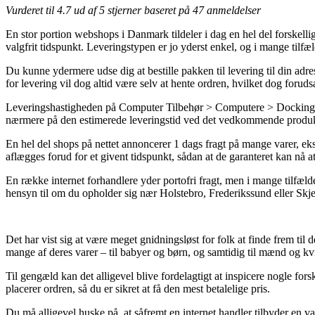
Vurderet til
4.7
ud af 5 stjerner baseret på
47
anmeldelser
En stor portion webshops i Danmark tildeler i dag en hel del forskellig
valgfrit tidspunkt. Leveringstypen er jo yderst enkel, og i mange 
Du kunne ydermere udse dig at bestille pakken til levering til din adre
for levering vil dog altid være selv at hente ordren, hvilket dog foruds
Leveringshastigheden på Computer Tilbehør > Computere > Dockingstat
nærmere på den estimerede leveringstid ved det vedkommende produk
En hel del shops på nettet annoncerer 1 dags fragt på mange varer,
aflægges forud for et givent tidspunkt, sådan at de garanteret kan nå at
En række internet forhandlere yder portofri fragt, men i mange tilfæl
hensyn til om du opholder sig nær Holstebro, Frederikssund eller Skjern 
Det har vist sig at være meget gnidningsløst for folk at finde frem til de
mange af deres varer – til babyer og børn, og samtidig til mænd og kv
Til gengæld kan det alligevel blive fordelagtigt at inspicere nogle
placerer ordren, så du er sikret at få den mest betalelige pris.
Du må alligevel huske på, at såfremt en internet handler tilbyder en va