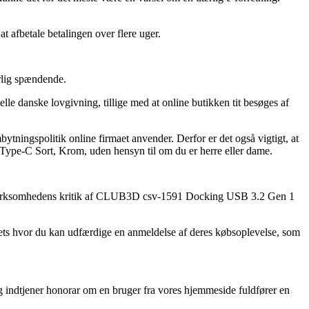
t afbetale betalingen over flere uger.
rlig spændende.
le danske lovgivning, tillige med at online butikken tit besøges af
ytningspolitik online firmaet anvender. Derfor er det også vigtigt, at
Type-C Sort, Krom, uden hensyn til om du er herre eller dame.
nternet virksomhedens kritik af CLUB3D csv-1591 Docking USB 3.2 Gen 1
utlets hvor du kan udfærdige en anmeldelse af deres købsoplevelse, som
og indtjener honorar om en bruger fra vores hjemmeside fuldfører en