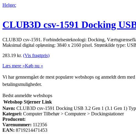
Helgec
CLUB3D csv-1591 Docking USB 3
CLUB3D csv-1591. Forbindelsesteknologi: Docking, Værtsgrænseflad
Maksimal digital opløsning: 3840 x 2160 pixel. Strømkilde type: US
283.19
kr.
(Vis fragtpris)
Læs mere »
Køb nu »
Vi har gennemgået de mest populære webshops og anmeldt dem med stjern
betalingsmuligheder.
Bedst anmeldte webshops
Webshop
Stjerner
Link
Navn:
CLUB3D csv-1591 Docking USB 3.2 Gen 1 (3.1 Gen 1) Typ
Kategori:
Computer Tilbehør > Computere > Dockingstationer
Producent:
Varenummer:
112356
EAN:
8719214471453