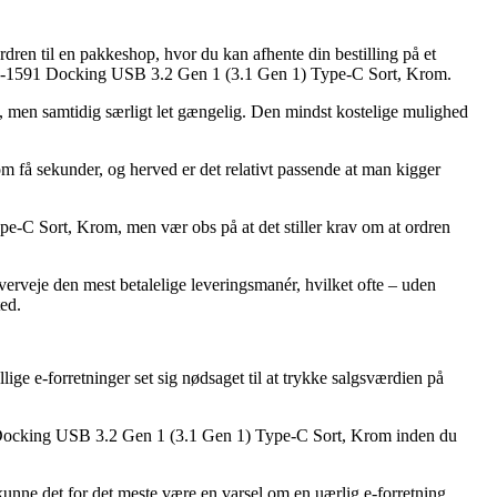
rdren til en pakkeshop, hvor du kan afhente din bestilling på et
 csv-1591 Docking USB 3.2 Gen 1 (3.1 Gen 1) Type-C Sort, Krom.
ere, men samtidig særligt let gængelig. Den mindst kostelige mulighed
få sekunder, og herved er det relativt passende at man kigger
-C Sort, Krom, men vær obs på at det stiller krav om at ordren
verveje den mest betalelige leveringsmanér, hvilket ofte – uden
ted.
allige e-forretninger set sig nødsaget til at trykke salgsværdien på
591 Docking USB 3.2 Gen 1 (3.1 Gen 1) Type-C Sort, Krom inden du
 kunne det for det meste være en varsel om en uærlig e-forretning.