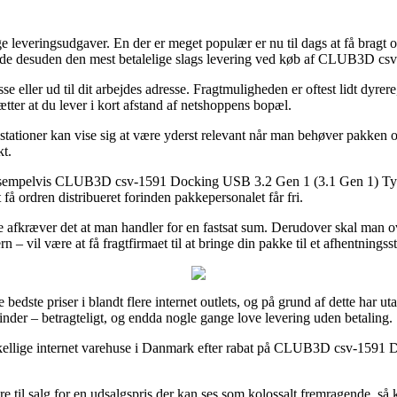
e leveringsudgaver. En der er meget populær er nu til dags at få bragt o
tilfælde desuden den mest betalelige slags levering ved køb af CLUB3D
sse eller ud til dit arbejdes adresse. Fragtmuligheden er oftest lidt dyr
ætter at du lever i kort afstand af netshoppens bopæl.
ioner kan vise sig at være yderst relevant når man behøver pakken om 
t.
 eksempelvis CLUB3D csv-1591 Docking USB 3.2 Gen 1 (3.1 Gen 1) Type
 få ordren distribueret forinden pakkepersonalet får fri.
de afkræver det at man handler for en fastsat sum. Derudover skal man o
– vil være at få fragtfirmaet til at bringe din pakke til et afhentningss
 bedste priser i blandt flere internet outlets, og på grund af dette har ut
inder – betragteligt, og endda nogle gange love levering uden betaling.
 forskellige internet varehuse i Danmark efter rabat på CLUB3D csv-1
re til salg for en udsalgspris der kan ses som kolossalt fremragende, så