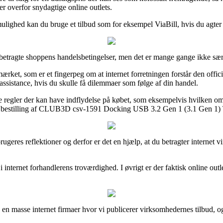
ber overfor snydagtige online outlets.
ulighed kan du bruge et tilbud som for eksempel ViaBill, hvis du agter a
betragte shoppens handelsbetingelser, men det er mange gange ikke sæ
t, som er et fingerpeg om at internet forretningen forstår den officiel
ssistance, hvis du skulle få dilemmaer som følge af din handel.
te regler der kan have indflydelse på købet, som eksempelvis hvilken omb
sin bestilling af CLUB3D csv-1591 Docking USB 3.2 Gen 1 (3.1 Gen 1) 
e forbrugeres reflektioner og derfor er det en hjælp, at du betragter i
 i internet forhandlerens troværdighed. I øvrigt er der faktisk online o
d en masse internet firmaer hvor vi publicerer virksomhedernes tilbud, 