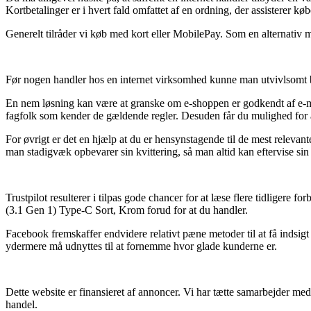
Kortbetalinger er i hvert fald omfattet af en ordning, der assisterer kø
Generelt tilråder vi køb med kort eller MobilePay. Som en alternativ m
Før nogen handler hos en internet virksomhed kunne man utvivlsomt 
En nem løsning kan være at granske om e-shoppen er godkendt af e-mærke
fagfolk som kender de gældende regler. Desuden får du mulighed for a
For øvrigt er det en hjælp at du er hensynstagende til de mest relevan
man stadigvæk opbevarer sin kvittering, så man altid kan eftervise 
Trustpilot resulterer i tilpas gode chancer for at læse flere tidliger
(3.1 Gen 1) Type-C Sort, Krom forud for at du handler.
Facebook fremskaffer endvidere relativt pæne metoder til at få indsigt
ydermere må udnyttes til at fornemme hvor glade kunderne er.
Dette website er finansieret af annoncer. Vi har tætte samarbejder me
handel.