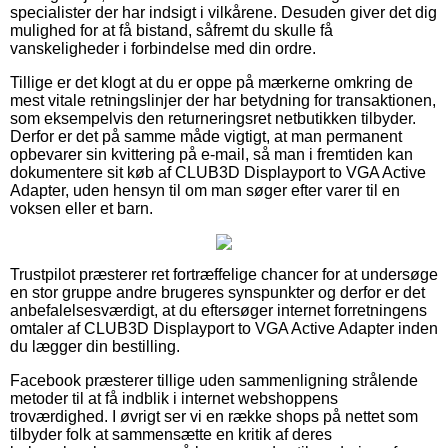
specialister der har indsigt i vilkårene. Desuden giver det dig
mulighed for at få bistand, såfremt du skulle få
vanskeligheder i forbindelse med din ordre.
Tillige er det klogt at du er oppe på mærkerne omkring de
mest vitale retningslinjer der har betydning for transaktionen,
som eksempelvis den returneringsret netbutikken tilbyder.
Derfor er det på samme måde vigtigt, at man permanent
opbevarer sin kvittering på e-mail, så man i fremtiden kan
dokumentere sit køb af CLUB3D Displayport to VGA Active
Adapter, uden hensyn til om man søger efter varer til en
voksen eller et barn.
Trustpilot præsterer ret fortræffelige chancer for at undersøge
en stor gruppe andre brugeres synspunkter og derfor er det
anbefalelsesværdigt, at du eftersøger internet forretningens
omtaler af CLUB3D Displayport to VGA Active Adapter inden
du lægger din bestilling.
Facebook præsterer tillige uden sammenligning strålende
metoder til at få indblik i internet webshoppens
troværdighed. I øvrigt ser vi en række shops på nettet som
tilbyder folk at sammensætte en kritik af deres