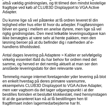
altså vældig gnidningsløs, og tit tilmed den mindst kostelige
fragttype ved køb af CLUB3D Displayport to VGA Active
Adapter.
Du kunne lige så vel påtænke at få ordren leveret til din
lejlighed eller hus eller til hvor du arbejder. Fragtløsningen
bliver en gang i mellem en anelse dyrere, men lige så vel
rigtig gnidningsløs. Den mest letkøbte leveringsudgave kan
ikke benægtes at være selv at hente pakken, men den
løsning beroer på at du befinder dig i nærheden af e-
handlens tilholdssted.
Antal dages levering på Adaptere > Kabler er selvfølgelig
virkelig essentiel ifald du har behov for ordren med det
samme, og herved er det nemlig aktuelt at man ser den
anslåede leveringsdato for den relevante vare.
Temmelig mange internet foretagender yder levering på blot
en enkelt hverdag på deres primære varenumre,
eksempelvis CLUB3D Displayport to VGA Active Adapter,
men vær vagtsom da det tager udgangspunkt i at der
bestilles forinden et besluttet klokkeslæt, med hensynstagen
til at de garanteret kan nå at få bestillingen hen til
fragtfirmaet inden lagermedarbejderne har fri.