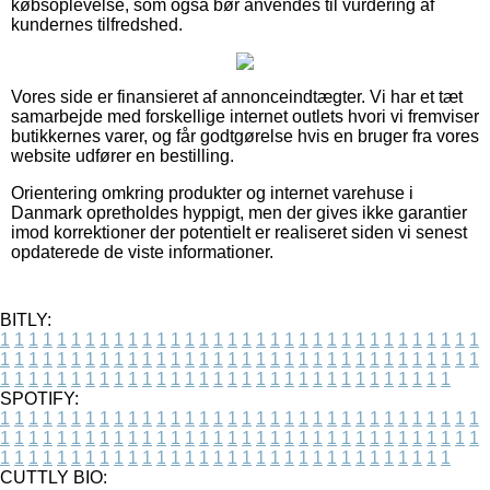
købsoplevelse, som også bør anvendes til vurdering af
kundernes tilfredshed.
Vores side er finansieret af annonceindtægter. Vi har et tæt
samarbejde med forskellige internet outlets hvori vi fremviser
butikkernes varer, og får godtgørelse hvis en bruger fra vores
website udfører en bestilling.
Orientering omkring produkter og internet varehuse i
Danmark opretholdes hyppigt, men der gives ikke garantier
imod korrektioner der potentielt er realiseret siden vi senest
opdaterede de viste informationer.
BITLY:
1
1
1
1
1
1
1
1
1
1
1
1
1
1
1
1
1
1
1
1
1
1
1
1
1
1
1
1
1
1
1
1
1
1
1
1
1
1
1
1
1
1
1
1
1
1
1
1
1
1
1
1
1
1
1
1
1
1
1
1
1
1
1
1
1
1
1
1
1
1
1
1
1
1
1
1
1
1
1
1
1
1
1
1
1
1
1
1
1
1
1
1
1
1
1
1
1
1
1
1
SPOTIFY:
1
1
1
1
1
1
1
1
1
1
1
1
1
1
1
1
1
1
1
1
1
1
1
1
1
1
1
1
1
1
1
1
1
1
1
1
1
1
1
1
1
1
1
1
1
1
1
1
1
1
1
1
1
1
1
1
1
1
1
1
1
1
1
1
1
1
1
1
1
1
1
1
1
1
1
1
1
1
1
1
1
1
1
1
1
1
1
1
1
1
1
1
1
1
1
1
1
1
1
1
CUTTLY BIO: