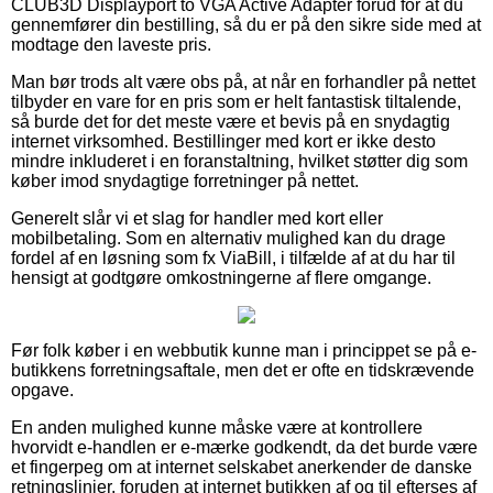
CLUB3D Displayport to VGA Active Adapter forud for at du
gennemfører din bestilling, så du er på den sikre side med at
modtage den laveste pris.
Man bør trods alt være obs på, at når en forhandler på nettet
tilbyder en vare for en pris som er helt fantastisk tiltalende,
så burde det for det meste være et bevis på en snydagtig
internet virksomhed. Bestillinger med kort er ikke desto
mindre inkluderet i en foranstaltning, hvilket støtter dig som
køber imod snydagtige forretninger på nettet.
Generelt slår vi et slag for handler med kort eller
mobilbetaling. Som en alternativ mulighed kan du drage
fordel af en løsning som fx ViaBill, i tilfælde af at du har til
hensigt at godtgøre omkostningerne af flere omgange.
Før folk køber i en webbutik kunne man i princippet se på e-
butikkens forretningsaftale, men det er ofte en tidskrævende
opgave.
En anden mulighed kunne måske være at kontrollere
hvorvidt e-handlen er e-mærke godkendt, da det burde være
et fingerpeg om at internet selskabet anerkender de danske
retningslinjer, foruden at internet butikken af og til efterses af