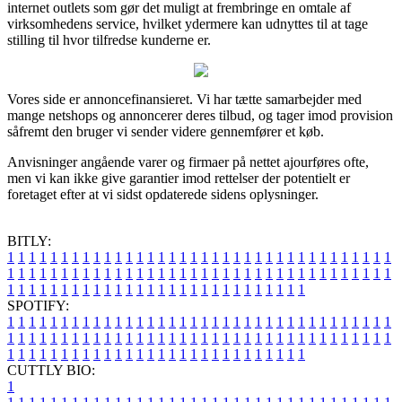
internet outlets som gør det muligt at frembringe en omtale af
virksomhedens service, hvilket ydermere kan udnyttes til at tage
stilling til hvor tilfredse kunderne er.
Vores side er annoncefinansieret. Vi har tætte samarbejder med
mange netshops og annoncerer deres tilbud, og tager imod provision
såfremt den bruger vi sender videre gennemfører et køb.
Anvisninger angående varer og firmaer på nettet ajourføres ofte,
men vi kan ikke give garantier imod rettelser der potentielt er
foretaget efter at vi sidst opdaterede sidens oplysninger.
BITLY:
1
1
1
1
1
1
1
1
1
1
1
1
1
1
1
1
1
1
1
1
1
1
1
1
1
1
1
1
1
1
1
1
1
1
1
1
1
1
1
1
1
1
1
1
1
1
1
1
1
1
1
1
1
1
1
1
1
1
1
1
1
1
1
1
1
1
1
1
1
1
1
1
1
1
1
1
1
1
1
1
1
1
1
1
1
1
1
1
1
1
1
1
1
1
1
1
1
1
1
1
SPOTIFY:
1
1
1
1
1
1
1
1
1
1
1
1
1
1
1
1
1
1
1
1
1
1
1
1
1
1
1
1
1
1
1
1
1
1
1
1
1
1
1
1
1
1
1
1
1
1
1
1
1
1
1
1
1
1
1
1
1
1
1
1
1
1
1
1
1
1
1
1
1
1
1
1
1
1
1
1
1
1
1
1
1
1
1
1
1
1
1
1
1
1
1
1
1
1
1
1
1
1
1
1
CUTTLY BIO:
1