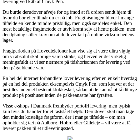
levering ved køb af Cmyk Pen.
Du burde derudover afveje for og imod at få ordren sendt hjem til
hvor du bor eller til når du er på job. Fragtløsningen bliver i mange
tilfælde en kende mindre prisbillig, men også særdeles enkel. Den
mest betalelige fragtmetode er utvivlsomt selv at hente pakken, men
den løsning stiller krav om at du lever tæt på online virksomhedens
lager.
Fragtperioden på Hovedtelefoner kan vise sig at være ultra vigtig
om vi absolut skal bruge varen straks, og herved er det virkelig
meningsfuldt at vi ser nærmere på tidshorisonten for levering ved
den pågældende vare.
En hel del internet forhandlere lover levering efter en enkelt hverdag
på en hel del produkter, eksempelvis Cmyk Pen, som kræver at der
bestilles inden et bestemt klokkeslæt, sådan at de kan nå at få dit nye
produkt på posthuset inden de pakkeansatte har fyraften.
Visse e-shops i Danmark frembyder portofri levering, men typisk
kun hvis du handler for et fastslået beløb. Derudover skal man tage
den mindst kostelige fragtform, der i mange tilfælde – om man
opholder sig tæt på Aalborg, Hobro eller Gilleleje – vil være at få
leveret pakken til et udleveringssted.