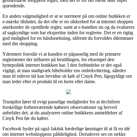
gennemlæse shoppens regler, men det er for det meste ikke super
spændende.
En anden valgmulighed er at se nærmere på om online butikken er
e-mærke tilsluttet, da det ofte er en sikkerhed for at internet shoppen
anerkender de opstillede regler, samt at e-handlen nu og da evalueres
af sagkyndige som har ekspertise inden for reglerne. Det er en rigtig
god mulighed for en håndsrækning, såfremt du forvoldes dilemmaer
med din shopping.
Ydermere foreslår vi at kunden er påpasselig med de primære
reglementer der influerer på bestillingen, for eksempel den
byttepolitik internet butikken har. I den forbindelse er det også
vigtigt, at man stadigvæk bibeholder ens ordrekvittering, således
man til enhver tid kan bevidne sit køb af Cmyk Pen, ligegyldigt om
man leder efter et produkt til en herre eller dame.
Trustpilot fører til evigt passelige muligheder for at dechifrere
forskellige forhenværende køberes observationer og herved
anbefales det, at du analyserer online butikkens anmeldelser af
Cmyk Pen før du køber.
Facebook byder på også faktisk hæderlige løsninger til at få en idé
om internet webshoppens pålidelighed. Derudover ses en række