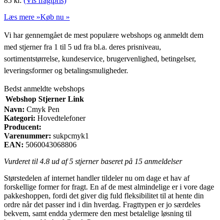
85
kr.
(Vis fragtpris)
Læs mere »
Køb nu »
Vi har gennemgået de mest populære webshops og anmeldt dem
med stjerner fra 1 til 5 ud fra bl.a. deres prisniveau,
sortimentstørrelse, kundeservice, brugervenlighed, betingelser,
leveringsformer og betalingsmuligheder.
Bedst anmeldte webshops
Webshop
Stjerner
Link
Navn:
Cmyk Pen
Kategori:
Hovedtelefoner
Producent:
Varenummer:
sukpcmyk1
EAN:
5060043068806
Vurderet til
4.8
ud af 5 stjerner baseret på
15
anmeldelser
Størstedelen af internet handler tildeler nu om dage et hav af
forskellige former for fragt. En af de mest almindelige er i vore dage
pakkeshoppen, fordi det giver dig fuld fleksibilitet til at hente din
ordre når det passer ind i din hverdag. Fragttypen er jo særdeles
bekvem, samt endda ydermere den mest betalelige løsning til