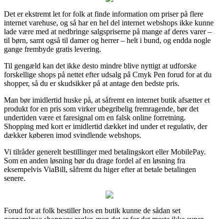
Det er ekstremt let for folk at finde information om priser på flere
internet varehuse, og så har en hel del internet webshops ikke kunne
lade være med at nedbringe salgspriserne på mange af deres varer –
til børn, samt også til damer og herrer – helt i bund, og endda nogle
gange frembyde gratis levering.
Til gengæld kan det ikke desto mindre blive nyttigt at udforske
forskellige shops på nettet efter udsalg på Cmyk Pen forud for at du
shopper, så du er skudsikker på at antage den bedste pris.
Man bør imidlertid huske på, at såfremt en internet butik afsætter et
produkt for en pris som virker ubegribelig fremragende, bør det
undertiden være et faresignal om en falsk online forretning.
Shopping med kort er imidlertid dækket ind under et regulativ, der
dækker køberen imod svindlende webshops.
Vi tilråder generelt bestillinger med betalingskort eller MobilePay.
Som en anden løsning bør du drage fordel af en løsning fra
eksempelvis ViaBill, såfremt du higer efter at betale betalingen
senere.
Forud for at folk bestiller hos en butik kunne de sådan set