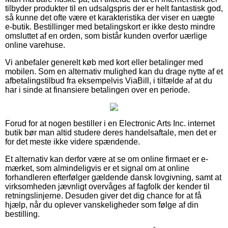
tilbyder produkter til en udsalgspris der er helt fantastisk god,
så kunne det ofte være et karakteristika der viser en uægte
e-butik. Bestillinger med betalingskort er ikke desto mindre
omsluttet af en orden, som bistår kunden overfor uærlige
online varehuse.
Vi anbefaler generelt køb med kort eller betalinger med
mobilen. Som en alternativ mulighed kan du drage nytte af et
afbetalingstilbud fra eksempelvis ViaBill, i tilfælde af at du
har i sinde at finansiere betalingen over en periode.
Forud for at nogen bestiller i en Electronic Arts Inc. internet
butik bør man altid studere deres handelsaftale, men det er
for det meste ikke videre spændende.
Et alternativ kan derfor være at se om online firmaet er e-
mærket, som almindeligvis er et signal om at online
forhandleren efterfølger gældende dansk lovgivning, samt at
virksomheden jævnligt overvåges af fagfolk der kender til
retningslinjerne. Desuden giver det dig chance for at få
hjælp, når du oplever vanskeligheder som følge af din
bestilling.