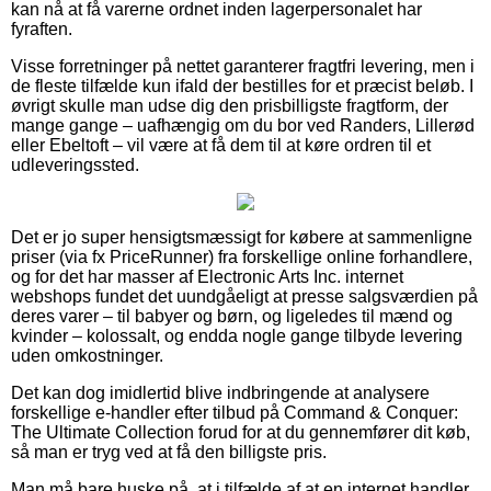
kan nå at få varerne ordnet inden lagerpersonalet har
fyraften.
Visse forretninger på nettet garanterer fragtfri levering, men i
de fleste tilfælde kun ifald der bestilles for et præcist beløb. I
øvrigt skulle man udse dig den prisbilligste fragtform, der
mange gange – uafhængig om du bor ved Randers, Lillerød
eller Ebeltoft – vil være at få dem til at køre ordren til et
udleveringssted.
Det er jo super hensigtsmæssigt for købere at sammenligne
priser (via fx PriceRunner) fra forskellige online forhandlere,
og for det har masser af Electronic Arts Inc. internet
webshops fundet det uundgåeligt at presse salgsværdien på
deres varer – til babyer og børn, og ligeledes til mænd og
kvinder – kolossalt, og endda nogle gange tilbyde levering
uden omkostninger.
Det kan dog imidlertid blive indbringende at analysere
forskellige e-handler efter tilbud på Command & Conquer:
The Ultimate Collection forud for at du gennemfører dit køb,
så man er tryg ved at få den billigste pris.
Man må bare huske på, at i tilfælde af at en internet handler