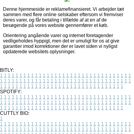
Denne hjemmeside er reklamefinansieret. Vi arbejder tæt
sammen med flere online selskaber eftersom vi fremviser
deres varer, og får betaling i tilfælde af at en af de
besøgende på vores website gennemfører et køb.
Orientering angående varer og internet foretagender
vedligeholdes hyppigt, men det er umuligt for os at give
garantier imod korrektioner der er lavet siden vi nyligst
opdaterede websitets oplysninger.
BITLY:
1
1
1
1
1
1
1
1
1
1
1
1
1
1
1
1
1
1
1
1
1
1
1
1
1
1
1
1
1
1
1
1
1
1
1
1
1
1
1
1
1
1
1
1
1
1
1
1
1
1
1
1
1
1
1
1
1
1
1
1
1
1
1
1
1
1
1
1
1
1
1
1
1
1
1
1
1
1
1
1
1
1
1
1
1
1
1
1
1
1
1
1
1
1
1
1
1
1
1
1
SPOTIFY:
1
1
1
1
1
1
1
1
1
1
1
1
1
1
1
1
1
1
1
1
1
1
1
1
1
1
1
1
1
1
1
1
1
1
1
1
1
1
1
1
1
1
1
1
1
1
1
1
1
1
1
1
1
1
1
1
1
1
1
1
1
1
1
1
1
1
1
1
1
1
1
1
1
1
1
1
1
1
1
1
1
1
1
1
1
1
1
1
1
1
1
1
1
1
1
1
1
1
1
1
CUTTLY BIO:
1
1
1
1
1
1
1
1
1
1
1
1
1
1
1
1
1
1
1
1
1
1
1
1
1
1
1
1
1
1
1
1
1
1
1
1
1
1
1
1
1
1
1
1
1
1
1
1
1
1
1
1
1
1
1
1
1
1
1
1
1
1
1
1
1
1
1
1
1