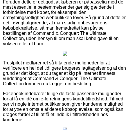
Foruden dette er det godt at køberen er påpasselig med de
mest essentielle bestemmelser der gør sig gældende i
forbindelse med købet, for eksempel den
ombytningsrettighed webbutikken lover. På grund af dette er
det i øvrigt afgørende, at man stadig opbevarer ens
købsbekræftelse, så man fremadrettet kan påvise
bestillingen af Command & Conquer: The Ultimate
Collection, uden hensyn til om man skal købe gave til en
voksen eller et barn.
Trustpilot medfører ret så tiltalende muligheder for at
verificere en hel del tidligere brugeres iagttagelser og af den
grund er det klogt, at du tager et kig på internet firmaets
vurderinger af Command & Conquer: The Ultimate
Collection forinden du lægger din bestilling.
Facebook indebærer tillige de facto passende muligheder
for at få en idé om e-forretningens kundetilfredshed. Tilmed
ser vi nogle internet butikker som giver kunderne mulighed
for at ytre en omtale af deres købsoplevelse, som også kan
drages fordel af til at få et indblik i tilfredsheden hos
kunderne.