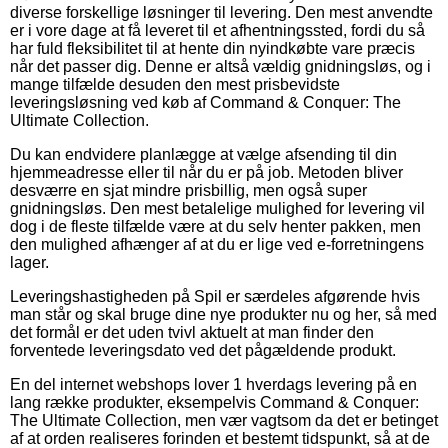
diverse forskellige løsninger til levering. Den mest anvendte
er i vore dage at få leveret til et afhentningssted, fordi du så
har fuld fleksibilitet til at hente din nyindkøbte vare præcis
når det passer dig. Denne er altså vældig gnidningsløs, og i
mange tilfælde desuden den mest prisbevidste
leveringsløsning ved køb af Command & Conquer: The
Ultimate Collection.
Du kan endvidere planlægge at vælge afsending til din
hjemmeadresse eller til når du er på job. Metoden bliver
desværre en sjat mindre prisbillig, men også super
gnidningsløs. Den mest betalelige mulighed for levering vil
dog i de fleste tilfælde være at du selv henter pakken, men
den mulighed afhænger af at du er lige ved e-forretningens
lager.
Leveringshastigheden på Spil er særdeles afgørende hvis
man står og skal bruge dine nye produkter nu og her, så med
det formål er det uden tvivl aktuelt at man finder den
forventede leveringsdato ved det pågældende produkt.
En del internet webshops lover 1 hverdags levering på en
lang række produkter, eksempelvis Command & Conquer:
The Ultimate Collection, men vær vagtsom da det er betinget
af at orden realiseres forinden et bestemt tidspunkt, så at de