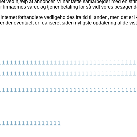
ret ved hjælp af annoncer. Vi har tætte samarbejder med en stribe
 firmaernes varer, og tjener betaling for så vidt vores besøgende
nternet forhandlere vedligeholdes fra tid til anden, men det er ik
er der eventuelt er realiseret siden nyligste opdatering af de vist
1
1
1
1
1
1
1
1
1
1
1
1
1
1
1
1
1
1
1
1
1
1
1
1
1
1
1
1
1
1
1
1
1
1
1
1
1
1
1
1
1
1
1
1
1
1
1
1
1
1
1
1
1
1
1
1
1
1
1
1
1
1
1
1
1
1
1
1
1
1
1
1
1
1
1
1
1
1
1
1
1
1
1
1
1
1
1
1
1
1
1
1
1
1
1
1
1
1
1
1
1
1
1
1
1
1
1
1
1
1
1
1
1
1
1
1
1
1
1
1
1