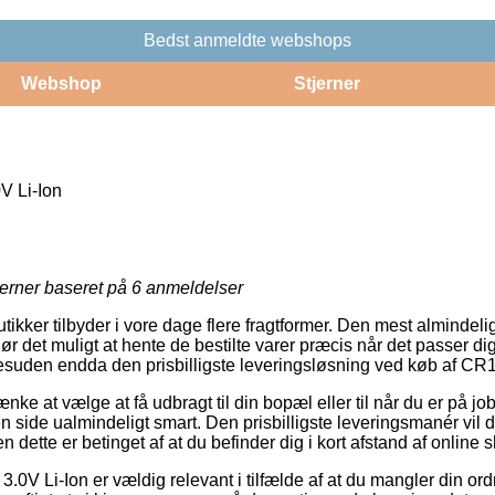
Bedst anmeldte webshops
Webshop
Stjerner
V Li-Ion
jerner baseret på
6
anmeldelser
utikker tilbyder i vore dage flere fragtformer. Den mest almindelig
r det muligt at hente de bestilte varer præcis når det passer dig
 desuden endda den prisbilligste leveringsløsning ved køb af CR
e at vælge at få udbragt til din bopæl eller til når du er på job.
side ualmindeligt smart. Den prisbilligste leveringsmanér vil do
n dette er betinget af at du befinder dig i kort afstand af onlin
3.0V Li-Ion er vældig relevant i tilfælde af at du mangler din ord