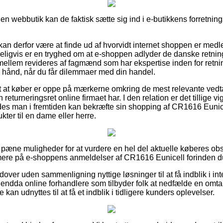
en webbutik kan de faktisk sætte sig ind i e-butikkens forretnings
n derfor være at finde ud af hvorvidt internet shoppen er med
ligvis er en tryghed om at e-shoppen adlyder de danske retningsl
llem revideres af fagmænd som har ekspertise inden for retning
 hånd, når du får dilemmaer med din handel.
t at køber er oppe på mærkerne omkring de mest relevante vedt
returneringsret online firmaet har. I den relation er det tillige v
åledes man i fremtiden kan bekræfte sin shopping af CR1616 Eunic
kter til en dame eller herre.
les pæne muligheder for at vurdere en hel del aktuelle køberes ob
mere på e-shoppens anmeldelser af CR1616 Eunicell forinden du 
er uden sammenligning nyttige løsninger til at få indblik i int
s endda online forhandlere som tilbyder folk at nedfælde en omta
 kan udnyttes til at få et indblik i tidligere kunders oplevelser.