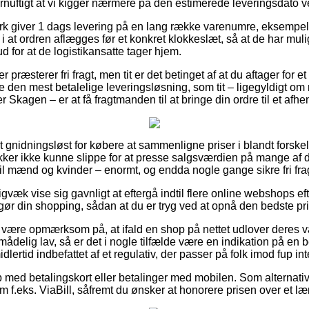
fornuftigt at vi kigger nærmere på den estimerede leveringsdato 
ark giver 1 dags levering på en lang række varenumre, eksempe
at ordren aflægges før et konkret klokkeslæt, så at de har mulig
ud for at de logistikansatte tager hjem.
r præsterer fri fragt, men tit er det betinget af at du aftager for 
e den mest betalelige leveringsløsning, som tit – ligegyldigt om
 Skagen – er at få fragtmanden til at bringe din ordre til et afhe
 gnidningsløst for købere at sammenligne priser i blandt forskel
er ikke kunne slippe for at presse salgsværdien på mange af de
 til mænd og kvinder – enormt, og endda nogle gange sikre fri fra
igvæk vise sig gavnligt at eftergå indtil flere online webshops 
gør din shopping, sådan at du er tryg ved at opnå den bedste pri
ære opmærksom på, at ifald en shop på nettet udlover deres vare
mådelig lav, så er det i nogle tilfælde være en indikation på en b
dlertid indbefattet af et regulativ, der passer på folk imod fup int
b med betalingskort eller betalinger med mobilen. Som alternativ
 f.eks. ViaBill, såfremt du ønsker at honorere prisen over et l