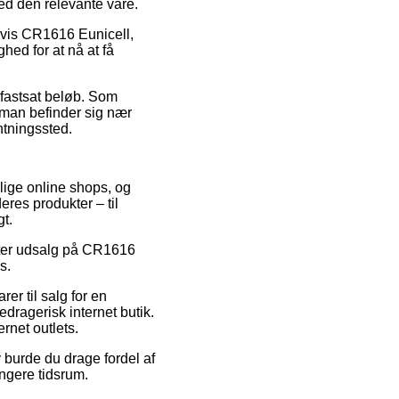
ved den relevante vare.
lvis CR1616 Eunicell,
hed for at nå at få
et fastsat beløb. Som
 man befinder sig nær
ntningssted.
lige online shops, og
res produkter – til
gt.
efter udsalg på CR1616
s.
r til salg for en
edragerisk internet butik.
ernet outlets.
 burde du drage fordel af
ængere tidsrum.