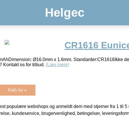
Helgec
CR1616 Eunice
50 mAhDimension: Ø16.0mm x 1.6mm. Standarder:CR1616Ikke det
? Kontakt os for tilbud.
(Læs mere)
Køb nu »
t populære webshops og anmeldt dem med stjerner fra 1 til 5 ud
rrelse, kundeservice, brugervenlighed, betingelser, leveringsfor