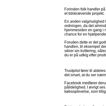
Forinden folk handler på 
et tidskrævende projekt.
En anden valgmulighed ka
ordningen, da det alminde
hjemmesiden en gang i me
chance for en hjælpende
Foruden dette er det god
handlen, til eksempel den 
sikrer sin kvittering, s
du er på udkig efter produ
Trustpilot fører til alde
det smart, at du ser nær
Facebook medfører derudov
pålidelighed. I øvrigt se
købsoplevelse, som tillige