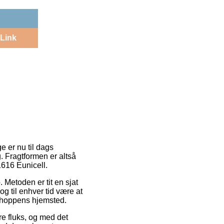
Link
e er nu til dags
. Fragtformen er altså
1616 Eunicell.
 Metoden er tit en sjat
g til enhver tid være at
e shoppens hjemsted.
re fluks, og med det