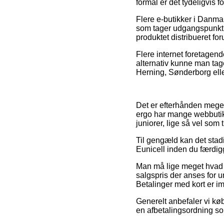
formål er det tydeligvis 
Flere e-butikker i Danm
som tager udgangspunkt i 
produktet distribueret for
Flere internet foretagende
alternativ kunne man tag
Herning, Sønderborg eller
Det er efterhånden meget
ergo har mange webbutikk
juniorer, lige så vel som
Til gengæld kan det stad
Eunicell inden du færdig
Man må lige meget hvad v
salgspris der anses for u
Betalinger med kort er imi
Generelt anbefaler vi kø
en afbetalingsordning som