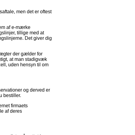
aftale, men det er oftest
lem af e-mærke
injer, tillige med at
slinjerne. Det giver dig
ægter der gælder for
igtigt, at man stadigvæk
ell, uden hensyn til om
servationer og derved er
bestiller.
ernet firmaets
le af deres