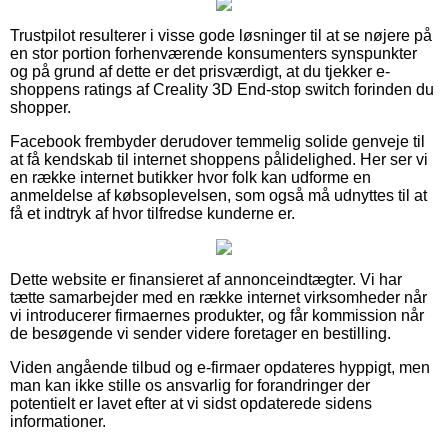
Trustpilot resulterer i visse gode løsninger til at se nøjere på
en stor portion forhenværende konsumenters synspunkter
og på grund af dette er det prisværdigt, at du tjekker e-
shoppens ratings af Creality 3D End-stop switch forinden du
shopper.
Facebook frembyder derudover temmelig solide genveje til
at få kendskab til internet shoppens pålidelighed. Her ser vi
en række internet butikker hvor folk kan udforme en
anmeldelse af købsoplevelsen, som også må udnyttes til at
få et indtryk af hvor tilfredse kunderne er.
Dette website er finansieret af annonceindtægter. Vi har
tætte samarbejder med en række internet virksomheder når
vi introducerer firmaernes produkter, og får kommission når
de besøgende vi sender videre foretager en bestilling.
Viden angående tilbud og e-firmaer opdateres hyppigt, men
man kan ikke stille os ansvarlig for forandringer der
potentielt er lavet efter at vi sidst opdaterede sidens
informationer.