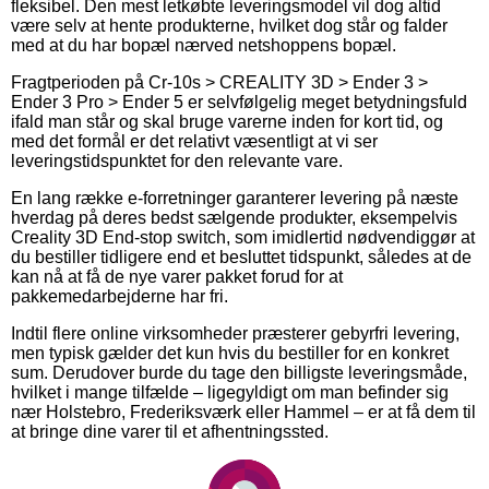
fleksibel. Den mest letkøbte leveringsmodel vil dog altid
være selv at hente produkterne, hvilket dog står og falder
med at du har bopæl nærved netshoppens bopæl.
Fragtperioden på Cr-10s > CREALITY 3D > Ender 3 >
Ender 3 Pro > Ender 5 er selvfølgelig meget betydningsfuld
ifald man står og skal bruge varerne inden for kort tid, og
med det formål er det relativt væsentligt at vi ser
leveringstidspunktet for den relevante vare.
En lang række e-forretninger garanterer levering på næste
hverdag på deres bedst sælgende produkter, eksempelvis
Creality 3D End-stop switch, som imidlertid nødvendiggør at
du bestiller tidligere end et besluttet tidspunkt, således at de
kan nå at få de nye varer pakket forud for at
pakkemedarbejderne har fri.
Indtil flere online virksomheder præsterer gebyrfri levering,
men typisk gælder det kun hvis du bestiller for en konkret
sum. Derudover burde du tage den billigste leveringsmåde,
hvilket i mange tilfælde – ligegyldigt om man befinder sig
nær Holstebro, Frederiksværk eller Hammel – er at få dem til
at bringe dine varer til et afhentningssted.