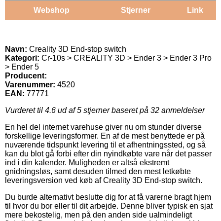
Webshop
Stjerner
Link
Navn:
Creality 3D End-stop switch
Kategori:
Cr-10s > CREALITY 3D > Ender 3 > Ender 3 Pro
> Ender 5
Producent:
Varenummer:
4520
EAN:
77771
Vurderet til
4.6
ud af 5 stjerner baseret på
32
anmeldelser
En hel del internet varehuse giver nu om stunder diverse
forskellige leveringsformer. En af de mest benyttede er på
nuværende tidspunkt levering til et afhentningssted, og så
kan du blot gå forbi efter din nyindkøbte vare når det passer
ind i din kalender. Muligheden er altså ekstremt
gnidningsløs, samt desuden tilmed den mest letkøbte
leveringsversion ved køb af Creality 3D End-stop switch.
Du burde alternativt beslutte dig for at få varerne bragt hjem
til hvor du bor eller til dit arbejde. Denne bliver typisk en sjat
mere bekostelig, men på den anden side ualmindeligt