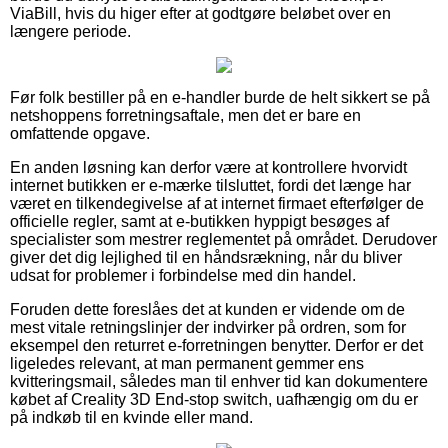
ViaBill, hvis du higer efter at godtgøre beløbet over en
længere periode.
Før folk bestiller på en e-handler burde de helt sikkert se på
netshoppens forretningsaftale, men det er bare en
omfattende opgave.
En anden løsning kan derfor være at kontrollere hvorvidt
internet butikken er e-mærke tilsluttet, fordi det længe har
været en tilkendegivelse af at internet firmaet efterfølger de
officielle regler, samt at e-butikken hyppigt besøges af
specialister som mestrer reglementet på området. Derudover
giver det dig lejlighed til en håndsrækning, når du bliver
udsat for problemer i forbindelse med din handel.
Foruden dette foreslåes det at kunden er vidende om de
mest vitale retningslinjer der indvirker på ordren, som for
eksempel den returret e-forretningen benytter. Derfor er det
ligeledes relevant, at man permanent gemmer ens
kvitteringsmail, således man til enhver tid kan dokumentere
købet af Creality 3D End-stop switch, uafhængig om du er
på indkøb til en kvinde eller mand.