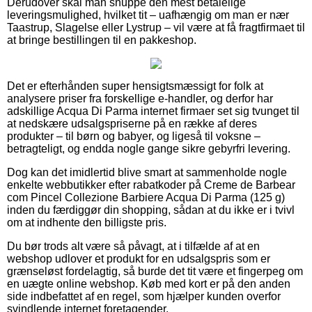
Derudover skal man snuppe den mest betalelige
leveringsmulighed, hvilket tit – uafhængig om man er nær
Taastrup, Slagelse eller Lystrup – vil være at få fragtfirmaet til
at bringe bestillingen til en pakkeshop.
Det er efterhånden super hensigtsmæssigt for folk at
analysere priser fra forskellige e-handler, og derfor har
adskillige Acqua Di Parma internet firmaer set sig tvunget til
at nedskære udsalgspriserne på en række af deres
produkter – til børn og babyer, og ligeså til voksne –
betragteligt, og endda nogle gange sikre gebyrfri levering.
Dog kan det imidlertid blive smart at sammenholde nogle
enkelte webbutikker efter rabatkoder på Creme de Barbear
com Pincel Collezione Barbiere Acqua Di Parma (125 g)
inden du færdiggør din shopping, sådan at du ikke er i tvivl
om at indhente den billigste pris.
Du bør trods alt være så påvagt, at i tilfælde af at en
webshop udlover et produkt for en udsalgspris som er
grænseløst fordelagtig, så burde det tit være et fingerpeg om
en uægte online webshop. Køb med kort er på den anden
side indbefattet af en regel, som hjælper kunden overfor
svindlende internet foretagender.