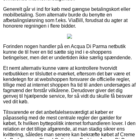
Generelt går vi ind for køb med gængse betalingskort eller
mobilbetaling. Som alternativ burde du benytte en
afbetalingsløsning som f.eks. ViaBill, forudsat du agter at
honorere regningen i flere bidder.
Forinden nogen handler på en Acqua Di Parma netbutik
kunne de til hver en tid sætte sig ind i e-shoppens
betingelser, men det er undertiden ikke særlig spændende.
Et nemt alternativ kunne være at kontrollere hvorvidt
netbutikken er tilsluttet e-mærket, eftersom det bør være et
kendetegn for at webshoppen forsvarer de officielle regler,
tillige med at internet shoppen fra tid til anden undersøges af
fagmænd der forstår vilkårene. Derudover giver det dig
genvej til hjælpende service, for så vidt du skulle få besvær
ved dit køb.
Tilsvarende er det anbefalelsesværdigt at køber er
påpasselig med de mest centrale regler der gælder for
købet, fx hvilken byttepolitik internet forhandleren lover. I den
relation er det tillige afgørende, at man stadig sikrer ens
kvittering, således man senere kan bekræfte købet af Creme