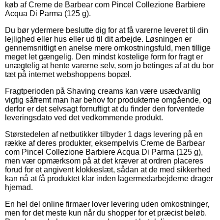
køb af Creme de Barbear com Pincel Collezione Barbiere
Acqua Di Parma (125 g).
Du bør ydermere beslutte dig for at få varerne leveret til din
lejlighed eller hus eller ud til dit arbejde. Løsningen er
gennemsnitligt en anelse mere omkostningsfuld, men tillige
meget let gængelig. Den mindst kostelige form for fragt er
unægtelig at hente varerne selv, som jo betinges af at du bor
tæt på internet webshoppens bopæl.
Fragtperioden på Shaving creams kan være usædvanlig
vigtig såfremt man har behov for produkterne omgående, og
derfor er det selvsagt fornuftigt at du finder den forventede
leveringsdato ved det vedkommende produkt.
Størstedelen af netbutikker tilbyder 1 dags levering på en
række af deres produkter, eksempelvis Creme de Barbear
com Pincel Collezione Barbiere Acqua Di Parma (125 g),
men vær opmærksom på at det kræver at ordren placeres
forud for et angivent klokkeslæt, sådan at de med sikkerhed
kan nå at få produktet klar inden lagermedarbejderne drager
hjemad.
En hel del online firmaer lover levering uden omkostninger,
men for det meste kun når du shopper for et præcist beløb.