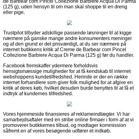
de Barbear com Pincel Collezione Barbiere Acqua Di Parma
(125 g), uden hensyn til om man skal shoppe til en dreng
eller pige.
Trustpilot tilbyder adskillige passende løsninger til at kigge
nærmere på ganske mange andre konsumenters meninger
og af den grund er det prisværdigt, at du ser nærmere på
internet butikkens kritik af Creme de Barbear com Pincel
Collezione Barbiere Acqua Di Parma (125 g) før du handler.
Facebook fremskaffer ydermere forholdsvis
hensigtsmæssige muligheder for at få kendskab til internet
webshoppens kundetilfredshed. Herinde er der en række
internet forhandlere som giver folk mulighed for at afgive en
kritik af deres køb, hvilket desuden burde benyttes til at få et
indtryk af kundernes tilfredshed.
Vores hjemmeside finansieres af reklameindtægter. Vi har
samarbejdsaftaler med en stribe online firmaer i form af at vi
promoverer butikkernes tilbud, og modtager kommission
såfremt en af vores besøgende udfører et indkøb.