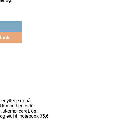
mer og
Link
benyttede er på
at kunne hente de
t ukompliceret, og i
g etui til notebook 35,6