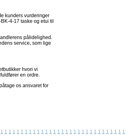
de kunders vurderinger
BK-4-17 taske og etui til
handlerens pålidelighed.
edens service, som lige
tbutikker hvori vi
uldfører en ordre.
påtage os ansvaret for
.
1
1
1
1
1
1
1
1
1
1
1
1
1
1
1
1
1
1
1
1
1
1
1
1
1
1
1
1
1
1
1