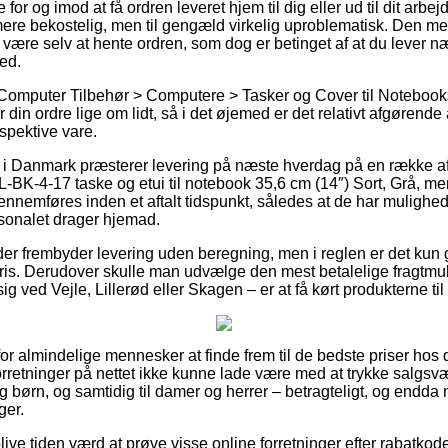
 for og imod at få ordren leveret hjem til dig eller ud til dit ar
 mere bekostelig, men til gengæld virkelig uproblematisk. Den me
de være selv at hente ordren, som dog er betinget af at du lever næ
ed.
Computer Tilbehør > Computere > Tasker og Cover til Notebooks 
 din ordre lige om lidt, så i det øjemed er det relativt afgørende
spektive vare.
r i Danmark præsterer levering på næste hverdag på en række af
K-4-17 taske og etui til notebook 35,6 cm (14″) Sort, Grå, me
gennemføres inden et aftalt tidspunkt, således at de har mulighed 
sonalet drager hjemad.
der frembyder levering uden beregning, men i reglen er det ku
ris. Derudover skulle man udvælge den mest betalelige fragtmuli
 ved Vejle, Lillerød eller Skagen – er at få kørt produkterne til
or almindelige mennesker at finde frem til de bedste priser hos d
forretninger på nettet ikke kunne lade være med at trykke salgs
og børn, og samtidig til damer og herrer – betragteligt, og endd
ger.
ve tiden værd at prøve visse online forretninger efter rabatk