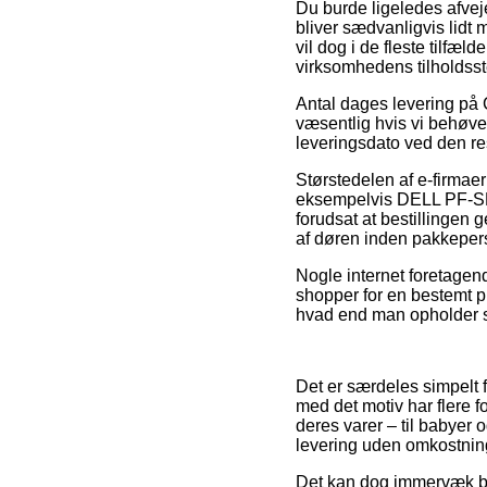
Du burde ligeledes afveje
bliver sædvanligvis lidt
vil dog i de fleste tilfæl
virksomhedens tilholdsst
Antal dages levering på 
væsentlig hvis vi behøver
leveringsdato ved den re
Størstedelen af e-firmae
eksempelvis DELL PF-SL-B
forudsat at bestillingen 
af døren inden pakkeper
Nogle internet foretagen
shopper for en bestemt p
hvad end man opholder sig
Det er særdeles simpelt f
med det motiv har flere 
deres varer – til babyer 
levering uden omkostnin
Det kan dog immervæk bli