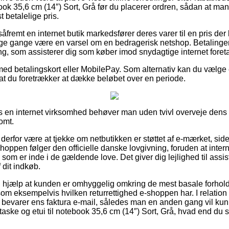
book 35,6 cm (14″) Sort, Grå før du placerer ordren, sådan at man
betalelige pris.
fremt en internet butik markedsfører deres varer til en pris der
ge gange være en varsel om en bedragerisk netshop. Betalinger 
ing, som assisterer dig som køber imod snydagtige internet foret
 med betalingskort eller MobilePay. Som alternativ kan du vælge
sat du foretrækker at dække beløbet over en periode.
s en internet virksomhed behøver man uden tvivl overveje dens 
omt.
rfor være at tjekke om netbutikken er støttet af e-mærket, side
hoppen følger den officielle danske lovgivning, foruden at inte
som er inde i de gældende love. Det giver dig lejlighed til ass
 dit indkøb.
l hjælp at kunden er omhyggelig omkring de mest basale forhol
m eksempelvis hvilken returrettighed e-shoppen har. I relation til
id bevarer ens faktura e-mail, således man en anden gang vil k
ske og etui til notebook 35,6 cm (14″) Sort, Grå, hvad end du s