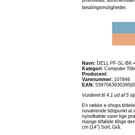
prisniveau, sortimentstø
betalingsmuligheder.
Navn:
DELL PF-SL-BK-4-1
Kategori:
Computer Tilb
Producent:
Varenummer:
107846
EAN:
5397063930395|0
Vurderet til
4.1
ud af 5 st
En række e-shops tildele
nuværende tidspunkt at af
nyindkøbte varer lige præ
mange tilfælde tillige d
cm (14″) Sort, Grå.