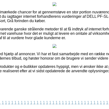
udmærkede chancer for at gennemstøve en stor portion nuværen
t du iagttager internet forhandlerens vurderinger af DELL PF-SL-
ort, Grå forinden du køber.
rende ganske strålende metoder til at få indtryk af internet for
et varehuse hvor det er muligt at levere en omtale af virksomh
f til at vurdere hvor glade kunderne er.
ed hjælp af annoncer. Vi har et fast samarbejde med en række ne
rnes tilbud, og høster honorar om de brugere vi sender videre f
dukter og e-butikker opdateres hyppigt, men vi ønsker ikke at 
 realiseret efter at vi sidst opdaterede de anvendte oplysninger
1
1
1
1
1
1
1
1
1
1
1
1
1
1
1
1
1
1
1
1
1
1
1
1
1
1
1
1
1
1
1
1
1
1
1