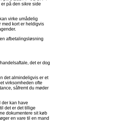
 er på den sikre side
 kan virke umådelig
med kort er heldigvis
agender.
 en afbetalingsløsning
handelsaftale, det er dog
n det almindeligvis er et
rnet virksomheden ofte
istance, såfremt du møder
d der kan have
 det er det tillige
unne dokumentere sit køb
øger en vare til en mand