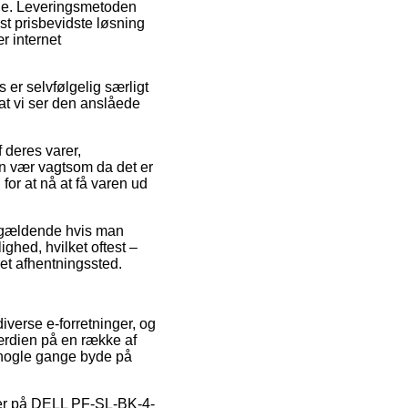
bejde. Leveringsmetoden
st prisbevidste løsning
r internet
er selvfølgelig særligt
 at vi ser den anslåede
 deres varer,
n vær vagtsom da det er
for at nå at få varen ud
n gældende hvis man
ghed, hvilket oftest –
 et afhentningssted.
iverse e-forretninger, og
værdien på en række af
a nogle gange byde på
oder på DELL PF-SL-BK-4-