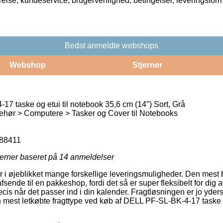
rrelse, kundeservice, brugervenlighed, betingelser, leveringsfor
Bedst anmeldte webshops
Webshop
Stjerner
7 taske og etui til notebook 35,6 cm (14″) Sort, Grå
ehør > Computere > Tasker og Cover til Notebooks
88411
jerner baseret på
14
anmeldelser
r i øjeblikket mange forskellige leveringsmuligheder. Den mest 
sende til en pakkeshop, fordi det så er super fleksibelt for dig 
cis når det passer ind i din kalender. Fragtløsningen er jo yders
en mest letkøbte fragttype ved køb af DELL PF-SL-BK-4-17 taske o