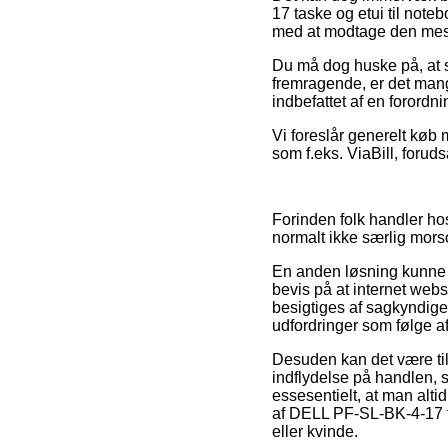
17 taske og etui til note
med at modtage den mest 
Du må dog huske på, at så
fremragende, er det man
indbefattet af en forordn
Vi foreslår generelt køb
som f.eks. ViaBill, forud
Forinden folk handler ho
normalt ikke særlig mors
En anden løsning kunne de
bevis på at internet webs
besigtiges af sagkyndige 
udfordringer som følge af
Desuden kan det være ti
indflydelse på handlen, so
essesentielt, at man alt
af DELL PF-SL-BK-4-17 ta
eller kvinde.