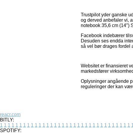
Trustpilot yder ganske 
og derved anbefaler vi, a
notebook 35,6 cm (14″) S
Facebook indebærer tilsva
Desuden ses endda intern
så vel bør drages fordel a
Websitet er finansieret v
markedsfører virksomhede
Oplysninger angående pro
reguleringer der kan være
reacr.com
BITLY:
1
1
1
1
1
1
1
1
1
1
1
1
1
1
1
1
1
1
1
1
1
1
1
1
1
1
1
1
1
1
1
1
1
1
SPOTIFY: