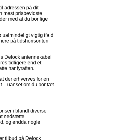
til adressen på dit
n mest prisbevidste
der med at du bor lige
almindeligt vigtig ifald
mere på tidshorisonten
vis Delock antennekabel
es tidligere end et
tte har fyraften.
t der erhverves for en
it – uanset om du bor tæt
priser i blandt diverse
 at nedsætte
und, og endda nogle
ter tilbud på Delock