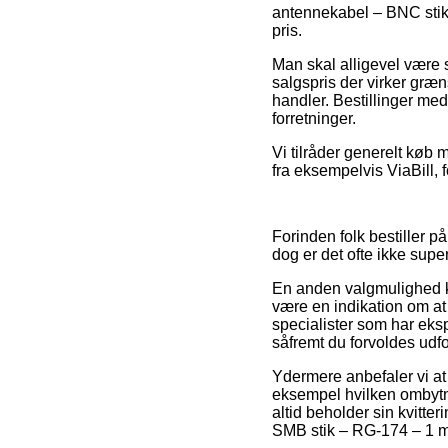
antennekabel – BNC stik 
pris.
Man skal alligevel være s
salgspris der virker græ
handler. Bestillinger med
forretninger.
Vi tilråder generelt køb 
fra eksempelvis ViaBill, f
Forinden folk bestiller p
dog er det ofte ikke sup
En anden valgmulighed ku
være en indikation om a
specialister som har eksp
såfremt du forvoldes udf
Ydermere anbefaler vi at 
eksempel hvilken ombytnin
altid beholder sin kvitte
SMB stik – RG-174 – 1 m,