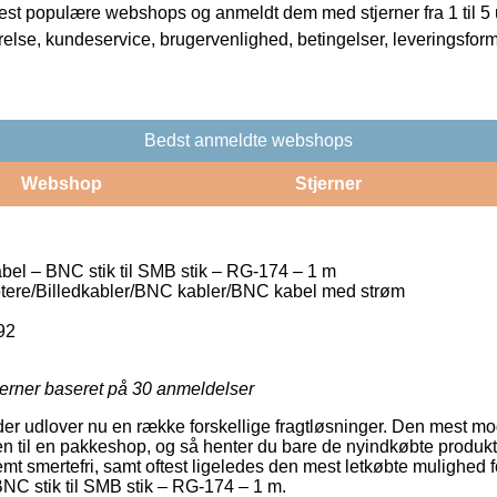
t populære webshops og anmeldt dem med stjerner fra 1 til 5 ud
rrelse, kundeservice, brugervenlighed, betingelser, leveringsfor
Bedst anmeldte webshops
Webshop
Stjerner
el – BNC stik til SMB stik – RG-174 – 1 m
tere/Billedkabler/BNC kabler/BNC kabel med strøm
92
jerner baseret på
30
anmeldelser
der udlover nu en række forskellige fragtløsninger. Den mest 
ren til en pakkeshop, og så henter du bare de nyindkøbte produkte
mt smertefri, samt oftest ligeledes den mest letkøbte mulighed f
NC stik til SMB stik – RG-174 – 1 m.