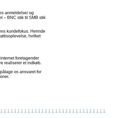
eres anmeldelser og
l – BNC stik til SMB stik
lerens kundefokus. Herinde
købsoplevelse, hvilket
internet foretagender
e realiserer et indkøb.
 påtage os ansvaret for
ioner.
1
1
1
1
1
1
1
1
1
1
1
1
1
1
1
1
1
1
1
1
1
1
1
1
1
1
1
1
1
1
1