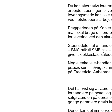
Du kan alternativt foretræ
arbejde. Løsningen bliv
leveringsmåde kan ikke m
ved netshoppens arbejds
Fragtperioden på Kabler 
man skal bruge din ordre
for levering ved den aktu
Størstedelen af e-handle
– BNC stik til SMB stik 
givent klokkeslæt, sålede
Nogle enkelte e-handler 
præcis sum. I øvrigt kun
på Fredericia, Aabenraa e
Det har vist sig at være r
forhandlere på nettet, og
salgsværdien på deres pro
gange garantere gratis fr
Derfor kan det immervæk v