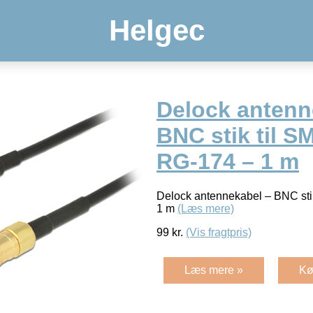
Helgec
Delock antenn
BNC stik til S
RG-174 – 1 m
Delock antennekabel – BNC stik
1 m
(Læs mere)
99
kr.
(Vis fragtpris)
Læs mere »
Kø