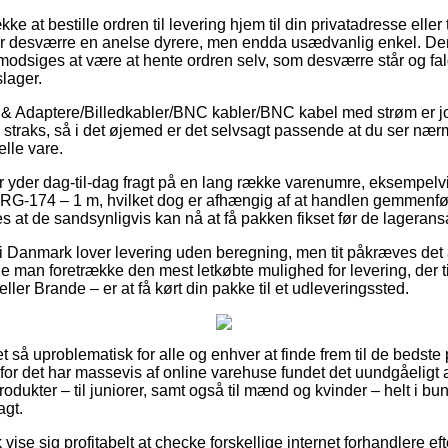
kke at bestille ordren til levering hjem til din privatadresse eller 
er desværre en anelse dyrere, men endda usædvanlig enkel. De
odsiges at være at hente ordren selv, som desværre står og fal
lager.
& Adaptere/Billedkabler/BNC kabler/BNC kabel med strøm er jo u
 straks, så i det øjemed er det selvsagt passende at du ser nær
elle vare.
r yder dag-til-dag fragt på en lang række varenumre, eksempel
– RG-174 – 1 m, hvilket dog er afhængig af at handlen gemmenfør
s at de sandsynligvis kan nå at få pakken fikset før de lageransa
i Danmark lover levering uden beregning, men tit påkræves det a
ne man foretrække den mest letkøbte mulighed for levering, der t
ller Brande – er at få kørt din pakke til et udleveringssted.
et så uproblematisk for alle og enhver at finde frem til de bedste 
 for det har massevis af online varehuse fundet det uundgåeligt
dukter – til juniorer, samt også til mænd og kvinder – helt i b
agt.
ise sig profitabelt at checke forskellige internet forhandlere ef