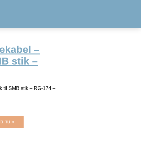
ekabel –
MB stik –
 til SMB stik – RG-174 –
b nu »