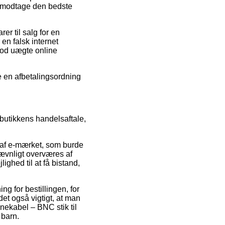
t modtage den bedste
er til salg for en
en falsk internet
imod uægte online
e en afbetalingsordning
bbutikkens handelsaftale,
 af e-mærket, som burde
ævnligt overværes af
ghed til at få bistand,
g for bestillingen, for
et også vigtigt, at man
nnekabel – BNC stik til
 barn.