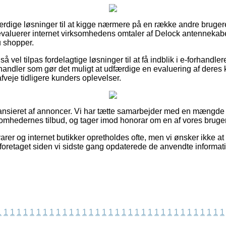
roværdige løsninger til at kigge nærmere på en række andre brug
u evaluerer internet virksomhedens omtaler af Delock antennekabe
 shopper.
å vel tilpas fordelagtige løsninger til at få indblik i e-forhand
handler som gør det muligt at udfærdige en evaluering af deres 
afveje tidligere kunders oplevelser.
ansieret af annoncer. Vi har tætte samarbejder med en mængde 
somhedernes tilbud, og tager imod honorar om en af vores bruger
rer og internet butikker opretholdes ofte, men vi ønsker ikke at
er foretaget siden vi sidste gang opdaterede de anvendte informat
1
1
1
1
1
1
1
1
1
1
1
1
1
1
1
1
1
1
1
1
1
1
1
1
1
1
1
1
1
1
1
1
1
1
1