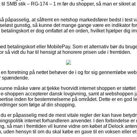
til SMB stik – RG-174 – 1 m før du shopper, så man er sikret a
å påpasselig, at såfremt en netshop markedsfører bedst i test var
nseløst gunstig, så kunne det mange gange være en indikator for 
 betalingskort er dog omfattet af en orden, hvilket hjælper dig 
med betalingskort eller MobilePay. Som et alternativ bør du brug
or så vidt du har til hensigt at honorere prisen ude i fremtiden.
å en forretning på nettet behøver de i og for sig gennemløbe we
er spændende.
nne måske være at tjekke hvorvidt internet shoppen er støttet
t e-shoppen accepterer dansk lovgivning, samt at webshoppen j
ertise inden for bestemmelserne på området. Dette er en god lejli
ordringer som følge af din shopping.
du er påpasselig med de mest vitale regler der kan have betydnin
gspolitik internet forhandleren anvender. I den forbindelse er d
ring, så man i fremtiden vil kunne vidne om købet af Delock ante
 uden hensyn til om du skal købe en gave til en voksen eller et