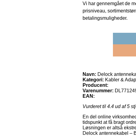
Vi har gennemgået de mes
prisniveau, sortimentstø
betalingsmuligheder.
Navn:
Delock antennekab
Kategori:
Kabler & Adap
Producent:
Varenummer:
DL77124
EAN:
Vurderet til
4.4
ud af 5 st
En del online virksomhe
tidspunkt at få bragt ord
Løsningen er altså ekstre
Delock antennekabel – B