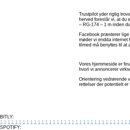
Trustpilot yder rigtig t
herved foreslår vi, at d
– RG-174 – 1 m inden du
Facebook præsterer lige s
møder vi endda internet 
tilmed må benyttes til at 
Vores hjemmeside er fin
hvori vi annoncerer virk
Orientering vedrørende va
rettelser der potentielt 
BITLY:
1
1
1
1
1
1
1
1
1
1
1
1
1
1
1
1
1
1
1
1
1
1
1
1
1
1
1
1
1
1
1
1
1
1
SPOTIFY: