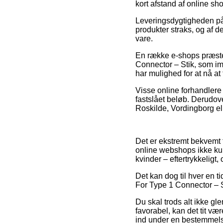
kort afstand af online s
Leveringsdygtigheden på 
produkter straks, og af d
vare.
En række e-shops præster
Connector – Stik, som im
har mulighed for at nå at
Visse online forhandlere
fastslået beløb. Derudov
Roskilde, Vordingborg ell
Det er ekstremt bekvemt f
online webshops ikke kun
kvinder – eftertrykkeligt
Det kan dog til hver en t
For Type 1 Connector – St
Du skal trods alt ikke gl
favorabel, kan det tit væ
ind under en bestemmelse