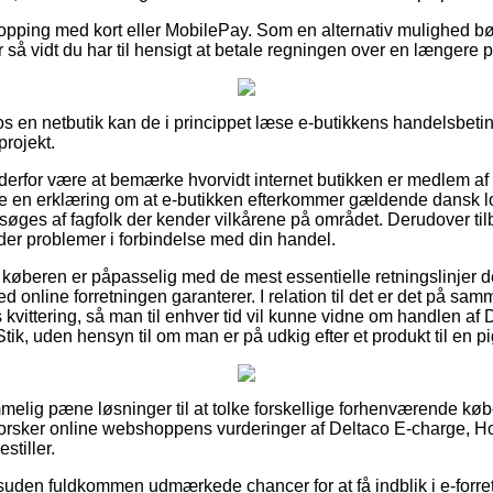
hopping med kort eller MobilePay. Som en alternativ mulighed bør
 for så vidt du har til hensigt at betale regningen over en længere 
 en netbutik kan de i princippet læse e-butikkens handelsbetin
projekt.
an derfor være at bemærke hvorvidt internet butikken er medlem 
re en erklæring om at e-butikken efterkommer gældende dansk lov
esøges af fagfolk der kender vilkårene på området. Derudover til
øder problemer i forbindelse med din handel.
 køberen er påpasselig med de mest essentielle retningslinjer de
d online forretningen garanterer. I relation til det er det på s
 kvittering, så man til enhver tid vil kunne vidne om handlen af
ik, uden hensyn til om man er på udkig efter et produkt til en pi
emmelig pæne løsninger til at tolke forskellige forhenværende købe
erforsker online webshoppens vurderinger af Deltaco E-charge, H
stiller.
suden fuldkommen udmærkede chancer for at få indblik i e-forre