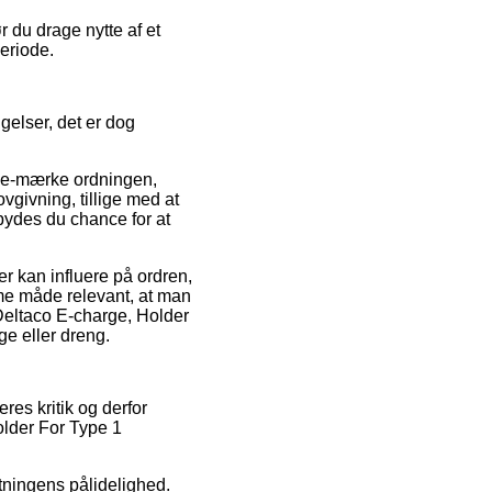
 du drage nytte af et
periode.
gelser, det er dog
af e-mærke ordningen,
givning, tillige med at
bydes du chance for at
r kan influere på ordren,
amme måde relevant, at man
 Deltaco E-charge, Holder
ge eller dreng.
res kritik og derfor
older For Type 1
tningens pålidelighed.