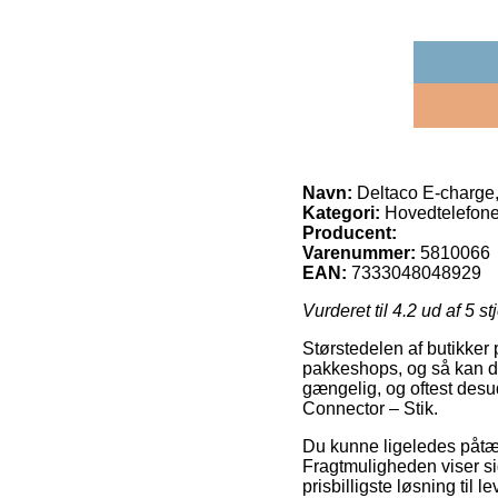
Navn:
Deltaco E-charge,
Kategori:
Hovedtelefone
Producent:
Varenummer:
5810066
EAN:
7333048048929
Vurderet til
4.2
ud af 5 st
Størstedelen af butikker 
pakkeshops, og så kan du b
gængelig, og oftest desu
Connector – Stik.
Du kunne ligeledes påtænk
Fragtmuligheden viser si
prisbilligste løsning til 