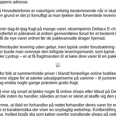
hoppens adresse.
Hovedtelefoner er naturligvis virkelig bestemmende når vi ska
en grund er det jo fornuftigt at man tjekker den forventede leveri
er dag-til-dag fragt på mange varer, eksempelvis Deltaco E-ch
idlertid er påkrævet at ordren gennemføres forud for et bestemt 
 få de nye varer ordnet før de pakkeansatte drager hjemad.
 frembyder levering uden gebyr, men typisk under forudsætning a
er burde man overveje den billigste leveringsmanér, som typisk
er Lystrup – er at få fragtmanden til at køre dine varer til en pa
or folk at sammenholde priser i blandt forskellige online butikker
ne slippe for at sænke udsalgspriserne på varerne – til juniore
, og endda nogle gange præstere gratis fragt.
id vise sig smart at tjekke nogle få online shops efter tilbud på 
ik inden du handler, således at man er sikret at skaffe sig den pr
emme, at ifald en forhandler på nettet forhandler deres varer for
re et karakteristika der viser en snydagtig webshop. Kortbestillin
, hvilket bistår dig som køber overfor svindlende shops på nett