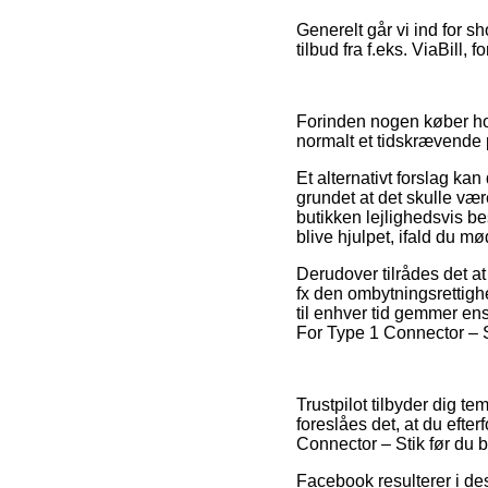
Generelt går vi ind for s
tilbud fra f.eks. ViaBill,
Forinden nogen køber hos
normalt et tidskrævende 
Et alternativt forslag k
grundet at det skulle væ
butikken lejlighedsvis b
blive hjulpet, ifald du m
Derudover tilrådes det at
fx den ombytningsrettighe
til enhver tid gemmer ens
For Type 1 Connector – St
Trustpilot tilbyder dig t
foreslåes det, at du eft
Connector – Stik før du be
Facebook resulterer i de