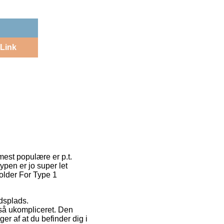
Link
mest populære er p.t.
typen er jo super let
older For Type 1
jdsplads.
så ukompliceret. Den
ger af at du befinder dig i