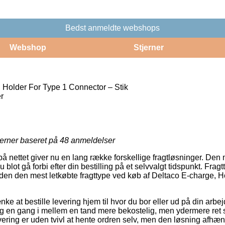
Bedst anmeldte webshops
Webshop
Stjerner
 Holder For Type 1 Connector – Stik
r
jerner baseret på
48
anmeldelser
på nettet giver nu en lang række forskellige fragtløsninger. Den 
lot gå forbi efter din bestilling på et selvvalgt tidspunkt. Fragt
den den mest letkøbte fragttype ved køb af Deltaco E-charge, H
e at bestille levering hjem til hvor du bor eller ud på din arbe
g en gang i mellem en tand mere bekostelig, men ydermere ret 
levering er uden tvivl at hente ordren selv, men den løsning afhæn