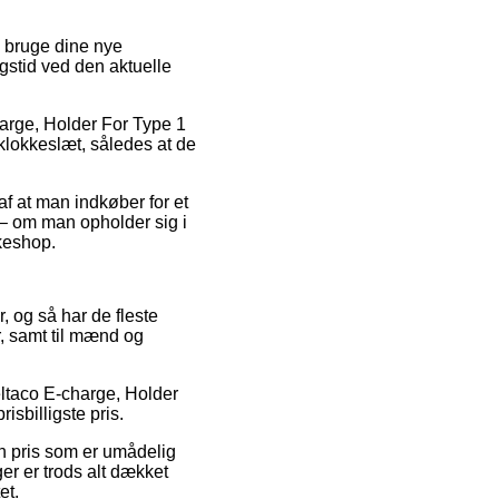
l bruge dine nye
ngstid ved den aktuelle
arge, Holder For Type 1
klokkeslæt, således at de
f at man indkøber for et
 – om man opholder sig i
kkeshop.
, og så har de fleste
r, samt til mænd og
Deltaco E-charge, Holder
isbilligste pris.
 en pris som er umådelig
ger er trods alt dækket
et.