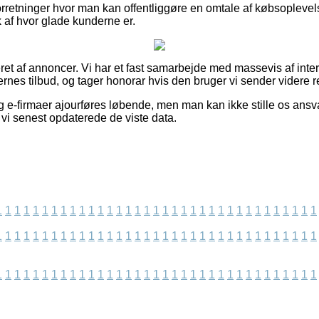
rretninger hvor man kan offentliggøre en omtale af købsoplevel
ryk af hvor glade kunderne er.
et af annoncer. Vi har et fast samarbejde med massevis af inter
nes tilbud, og tager honorar hvis den bruger vi sender videre re
 e-firmaer ajourføres løbende, men man kan ikke stille os ansvar
n vi senest opdaterede de viste data.
1
1
1
1
1
1
1
1
1
1
1
1
1
1
1
1
1
1
1
1
1
1
1
1
1
1
1
1
1
1
1
1
1
1
1
1
1
1
1
1
1
1
1
1
1
1
1
1
1
1
1
1
1
1
1
1
1
1
1
1
1
1
1
1
1
1
1
1
1
1
1
1
1
1
1
1
1
1
1
1
1
1
1
1
1
1
1
1
1
1
1
1
1
1
1
1
1
1
1
1
1
1
1
1
1