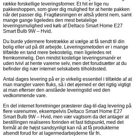
række forskellige leveringsformer. Et hit er lige nu
pakkeshoppen, som giver dig mulighed for at hente pakken
når det passer dig. Fragtløsningen er altså yderst nem, samt
mange gange ligeledes den mest betalelige
leveringsmulighed ved køb af Deltaco Smart Home E27
Smart Bulb 9W – Hvid.
Du burde ydermere foretrække at vælge at få sendt til din
bolig eller ud på dit arbejde. Leveringsmetoden er i mange
tilfælde en tand mere bekostelig, men ligeledes ret
fremkommelig. Den mindst kostelige leveringsmanér er
uden tvivl at hente varerne selv, men det forudsætter at du
befinder dig nær internet selskabets tilholdssted.
Antal dages levering på er jo virkelig essentiel i tilfælde af at
man mangler varen fluks, så i det øjemed er det rigtig vigtigt
at man efterser den anslåede leveringstid ved den
vedkommende vare.
En del internet forretninger præsterer dag-til-dag levering på
flere varenumre, eksempelvis Deltaco Smart Home E27
Smart Bulb 9W – Hvid, men vær vagtsom da det antager at
bestillingen realiseres forinden et fast tidspunkt, med det
formål at de højst sandsynligt kan nå at få produkterne
afsendt forud for at lagermedarbejderne får fri.