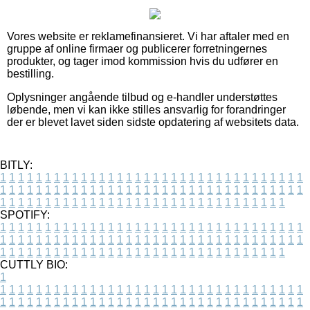
Vores website er reklamefinansieret. Vi har aftaler med en
gruppe af online firmaer og publicerer forretningernes
produkter, og tager imod kommission hvis du udfører en
bestilling.
Oplysninger angående tilbud og e-handler understøttes
løbende, men vi kan ikke stilles ansvarlig for forandringer
der er blevet lavet siden sidste opdatering af websitets data.
BITLY:
1
1
1
1
1
1
1
1
1
1
1
1
1
1
1
1
1
1
1
1
1
1
1
1
1
1
1
1
1
1
1
1
1
1
1
1
1
1
1
1
1
1
1
1
1
1
1
1
1
1
1
1
1
1
1
1
1
1
1
1
1
1
1
1
1
1
1
1
1
1
1
1
1
1
1
1
1
1
1
1
1
1
1
1
1
1
1
1
1
1
1
1
1
1
1
1
1
1
1
1
SPOTIFY:
1
1
1
1
1
1
1
1
1
1
1
1
1
1
1
1
1
1
1
1
1
1
1
1
1
1
1
1
1
1
1
1
1
1
1
1
1
1
1
1
1
1
1
1
1
1
1
1
1
1
1
1
1
1
1
1
1
1
1
1
1
1
1
1
1
1
1
1
1
1
1
1
1
1
1
1
1
1
1
1
1
1
1
1
1
1
1
1
1
1
1
1
1
1
1
1
1
1
1
1
CUTTLY BIO:
1
1
1
1
1
1
1
1
1
1
1
1
1
1
1
1
1
1
1
1
1
1
1
1
1
1
1
1
1
1
1
1
1
1
1
1
1
1
1
1
1
1
1
1
1
1
1
1
1
1
1
1
1
1
1
1
1
1
1
1
1
1
1
1
1
1
1
1
1