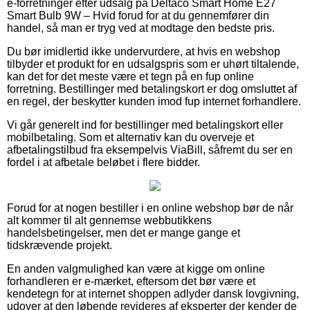
e-forretninger efter udsalg på Deltaco Smart Home E27
Smart Bulb 9W – Hvid forud for at du gennemfører din
handel, så man er tryg ved at modtage den bedste pris.
Du bør imidlertid ikke undervurdere, at hvis en webshop
tilbyder et produkt for en udsalgspris som er uhørt tiltalende,
kan det for det meste være et tegn på en fup online
forretning. Bestillinger med betalingskort er dog omsluttet af
en regel, der beskytter kunden imod fup internet forhandlere.
Vi går generelt ind for bestillinger med betalingskort eller
mobilbetaling. Som et alternativ kan du overveje et
afbetalingstilbud fra eksempelvis ViaBill, såfremt du ser en
fordel i at afbetale beløbet i flere bidder.
Forud for at nogen bestiller i en online webshop bør de når
alt kommer til alt gennemse webbutikkens
handelsbetingelser, men det er mange gange et
tidskrævende projekt.
En anden valgmulighed kan være at kigge om online
forhandleren er e-mærket, eftersom det bør være et
kendetegn for at internet shoppen adlyder dansk lovgivning,
udover at den løbende revideres af eksperter der kender de