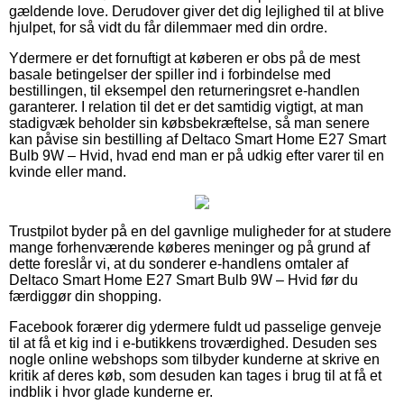
gældende love. Derudover giver det dig lejlighed til at blive
hjulpet, for så vidt du får dilemmaer med din ordre.
Ydermere er det fornuftigt at køberen er obs på de mest
basale betingelser der spiller ind i forbindelse med
bestillingen, til eksempel den returneringsret e-handlen
garanterer. I relation til det er det samtidig vigtigt, at man
stadigvæk beholder sin købsbekræftelse, så man senere
kan påvise sin bestilling af Deltaco Smart Home E27 Smart
Bulb 9W – Hvid, hvad end man er på udkig efter varer til en
kvinde eller mand.
Trustpilot byder på en del gavnlige muligheder for at studere
mange forhenværende køberes meninger og på grund af
dette foreslår vi, at du sonderer e-handlens omtaler af
Deltaco Smart Home E27 Smart Bulb 9W – Hvid før du
færdiggør din shopping.
Facebook forærer dig ydermere fuldt ud passelige genveje
til at få et kig ind i e-butikkens troværdighed. Desuden ses
nogle online webshops som tilbyder kunderne at skrive en
kritik af deres køb, som desuden kan tages i brug til at få et
indblik i hvor glade kunderne er.