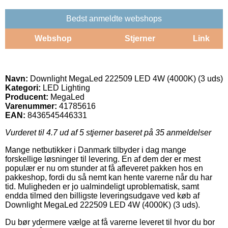
Bedst anmeldte webshops
Webshop
Stjerner
Link
Navn:
Downlight MegaLed 222509 LED 4W (4000K) (3 uds)
Kategori:
LED Lighting
Producent:
MegaLed
Varenummer:
41785616
EAN:
8436545446331
Vurderet til
4.7
ud af 5 stjerner baseret på
35
anmeldelser
Mange netbutikker i Danmark tilbyder i dag mange
forskellige løsninger til levering. En af dem der er mest
populær er nu om stunder at få afleveret pakken hos en
pakkeshop, fordi du så nemt kan hente varerne når du har
tid. Muligheden er jo ualmindeligt uproblematisk, samt
endda tilmed den billigste leveringsudgave ved køb af
Downlight MegaLed 222509 LED 4W (4000K) (3 uds).
Du bør ydermere vælge at få varerne leveret til hvor du bor