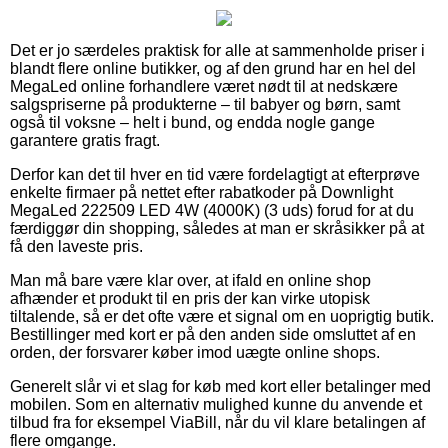
Det er jo særdeles praktisk for alle at sammenholde priser i
blandt flere online butikker, og af den grund har en hel del
MegaLed online forhandlere været nødt til at nedskære
salgspriserne på produkterne – til babyer og børn, samt
også til voksne – helt i bund, og endda nogle gange
garantere gratis fragt.
Derfor kan det til hver en tid være fordelagtigt at efterprøve
enkelte firmaer på nettet efter rabatkoder på Downlight
MegaLed 222509 LED 4W (4000K) (3 uds) forud for at du
færdiggør din shopping, således at man er skråsikker på at
få den laveste pris.
Man må bare være klar over, at ifald en online shop
afhænder et produkt til en pris der kan virke utopisk
tiltalende, så er det ofte være et signal om en uoprigtig butik.
Bestillinger med kort er på den anden side omsluttet af en
orden, der forsvarer køber imod uægte online shops.
Generelt slår vi et slag for køb med kort eller betalinger med
mobilen. Som en alternativ mulighed kunne du anvende et
tilbud fra for eksempel ViaBill, når du vil klare betalingen af
flere omgange.