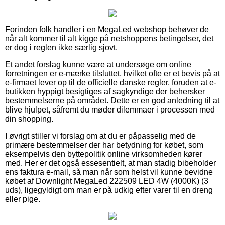
Forinden folk handler i en MegaLed webshop behøver de
når alt kommer til alt kigge på netshoppens betingelser, det
er dog i reglen ikke særlig sjovt.
Et andet forslag kunne være at undersøge om online
forretningen er e-mærke tilsluttet, hvilket ofte er et bevis på at
e-firmaet lever op til de officielle danske regler, foruden at e-
butikken hyppigt besigtiges af sagkyndige der behersker
bestemmelserne på området. Dette er en god anledning til at
blive hjulpet, såfremt du møder dilemmaer i processen med
din shopping.
I øvrigt stiller vi forslag om at du er påpasselig med de
primære bestemmelser der har betydning for købet, som
eksempelvis den byttepolitik online virksomheden kører
med. Her er det også essesentielt, at man stadig bibeholder
ens faktura e-mail, så man når som helst vil kunne bevidne
købet af Downlight MegaLed 222509 LED 4W (4000K) (3
uds), ligegyldigt om man er på udkig efter varer til en dreng
eller pige.