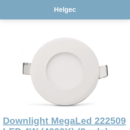
Helgec
Downlight MegaLed 222509