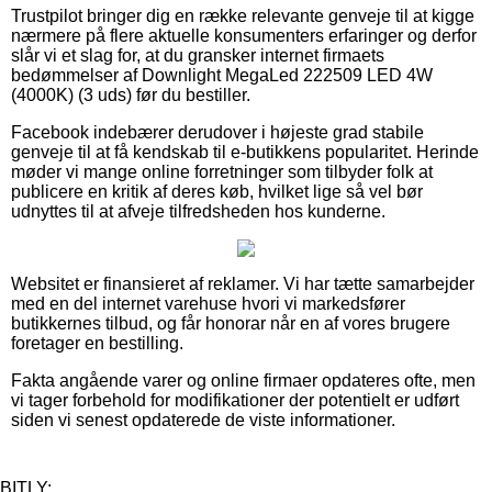
Trustpilot bringer dig en række relevante genveje til at kigge
nærmere på flere aktuelle konsumenters erfaringer og derfor
slår vi et slag for, at du gransker internet firmaets
bedømmelser af Downlight MegaLed 222509 LED 4W
(4000K) (3 uds) før du bestiller.
Facebook indebærer derudover i højeste grad stabile
genveje til at få kendskab til e-butikkens popularitet. Herinde
møder vi mange online forretninger som tilbyder folk at
publicere en kritik af deres køb, hvilket lige så vel bør
udnyttes til at afveje tilfredsheden hos kunderne.
Websitet er finansieret af reklamer. Vi har tætte samarbejder
med en del internet varehuse hvori vi markedsfører
butikkernes tilbud, og får honorar når en af vores brugere
foretager en bestilling.
Fakta angående varer og online firmaer opdateres ofte, men
vi tager forbehold for modifikationer der potentielt er udført
siden vi senest opdaterede de viste informationer.
BITLY: