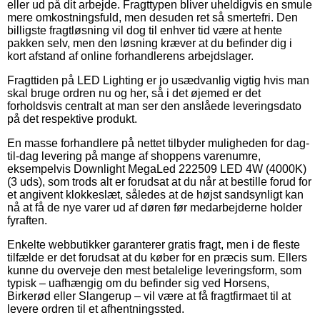
eller ud på dit arbejde. Fragttypen bliver uheldigvis en smule
mere omkostningsfuld, men desuden ret så smertefri. Den
billigste fragtløsning vil dog til enhver tid være at hente
pakken selv, men den løsning kræver at du befinder dig i
kort afstand af online forhandlerens arbejdslager.
Fragttiden på LED Lighting er jo usædvanlig vigtig hvis man
skal bruge ordren nu og her, så i det øjemed er det
forholdsvis centralt at man ser den anslåede leveringsdato
på det respektive produkt.
En masse forhandlere på nettet tilbyder muligheden for dag-
til-dag levering på mange af shoppens varenumre,
eksempelvis Downlight MegaLed 222509 LED 4W (4000K)
(3 uds), som trods alt er forudsat at du når at bestille forud for
et angivent klokkeslæt, således at de højst sandsynligt kan
nå at få de nye varer ud af døren før medarbejderne holder
fyraften.
Enkelte webbutikker garanterer gratis fragt, men i de fleste
tilfælde er det forudsat at du køber for en præcis sum. Ellers
kunne du overveje den mest betalelige leveringsform, som
typisk – uafhængig om du befinder sig ved Horsens,
Birkerød eller Slangerup – vil være at få fragtfirmaet til at
levere ordren til et afhentningssted.