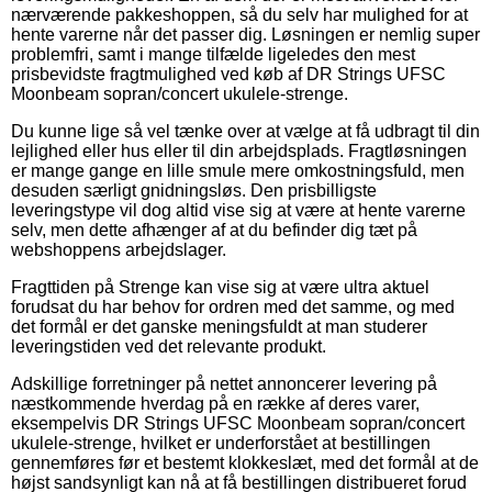
nærværende pakkeshoppen, så du selv har mulighed for at
hente varerne når det passer dig. Løsningen er nemlig super
problemfri, samt i mange tilfælde ligeledes den mest
prisbevidste fragtmulighed ved køb af DR Strings UFSC
Moonbeam sopran/concert ukulele-strenge.
Du kunne lige så vel tænke over at vælge at få udbragt til din
lejlighed eller hus eller til din arbejdsplads. Fragtløsningen
er mange gange en lille smule mere omkostningsfuld, men
desuden særligt gnidningsløs. Den prisbilligste
leveringstype vil dog altid vise sig at være at hente varerne
selv, men dette afhænger af at du befinder dig tæt på
webshoppens arbejdslager.
Fragttiden på Strenge kan vise sig at være ultra aktuel
forudsat du har behov for ordren med det samme, og med
det formål er det ganske meningsfuldt at man studerer
leveringstiden ved det relevante produkt.
Adskillige forretninger på nettet annoncerer levering på
næstkommende hverdag på en række af deres varer,
eksempelvis DR Strings UFSC Moonbeam sopran/concert
ukulele-strenge, hvilket er underforstået at bestillingen
gennemføres før et bestemt klokkeslæt, med det formål at de
højst sandsynligt kan nå at få bestillingen distribueret forud