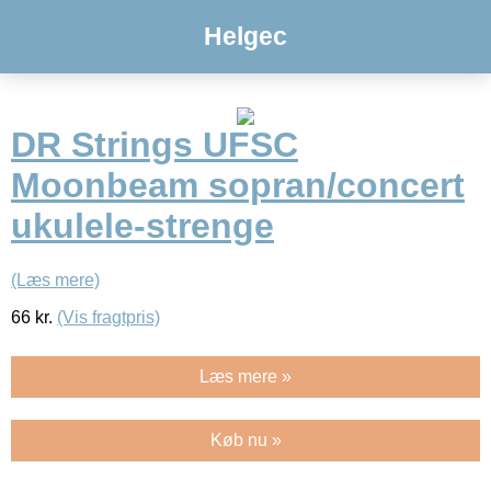
Helgec
DR Strings UFSC
Moonbeam sopran/concert
ukulele-strenge
(Læs mere)
66
kr.
(Vis fragtpris)
Læs mere »
Køb nu »