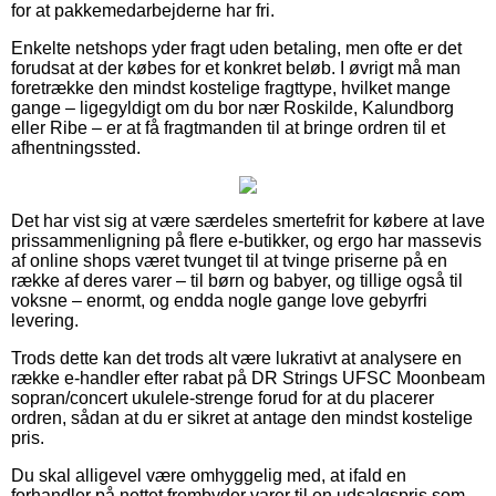
for at pakkemedarbejderne har fri.
Enkelte netshops yder fragt uden betaling, men ofte er det
forudsat at der købes for et konkret beløb. I øvrigt må man
foretrække den mindst kostelige fragttype, hvilket mange
gange – ligegyldigt om du bor nær Roskilde, Kalundborg
eller Ribe – er at få fragtmanden til at bringe ordren til et
afhentningssted.
Det har vist sig at være særdeles smertefrit for købere at lave
prissammenligning på flere e-butikker, og ergo har massevis
af online shops været tvunget til at tvinge priserne på en
række af deres varer – til børn og babyer, og tillige også til
voksne – enormt, og endda nogle gange love gebyrfri
levering.
Trods dette kan det trods alt være lukrativt at analysere en
række e-handler efter rabat på DR Strings UFSC Moonbeam
sopran/concert ukulele-strenge forud for at du placerer
ordren, sådan at du er sikret at antage den mindst kostelige
pris.
Du skal alligevel være omhyggelig med, at ifald en
forhandler på nettet frembyder varer til en udsalgspris som