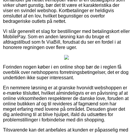
virker uhørt gunstig, bør det tit være et karakteristika der
viser en svindel webshop. Kortbetalinger er heldigvis
omsluttet af en lov, hvilket begunstiger os overfor
bedrageriske outlets på nettet.
Vi slår generelt et slag for bestillinger med betalingskort eller
MobilePay. Som en anden løsning kan du bruge et
afdragstilbud som fx ViaBill, forudsat du ser en fordel i at
honorere regningen over flere uger.
Forinden nogen køber i en online shop bør de i reglen få
overblik over netshoppens forretningsbetingelser, det er dog
undertiden ikke super interessant.
En nemmere løsning er at granske hvorvidt webshoppen er
e-mærke tilsluttet, hvilket almindeligvis er en påvisning af at
online virksomheden respekterer de danske love, foruden at
online butikken af og til revideres af fagmænd som har
meget erfaring med lovene på området. Desuden giver det
dig anledning til at blive hjulpet, ifald du udsættes for
problemstillinger i forbindelse med din shopping.
Tilsvarende kan det anbefales at kunden er påpasselig med