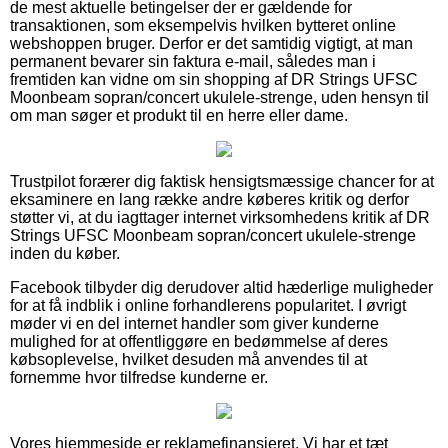
de mest aktuelle betingelser der er gældende for
transaktionen, som eksempelvis hvilken bytteret online
webshoppen bruger. Derfor er det samtidig vigtigt, at man
permanent bevarer sin faktura e-mail, således man i
fremtiden kan vidne om sin shopping af DR Strings UFSC
Moonbeam sopran/concert ukulele-strenge, uden hensyn til
om man søger et produkt til en herre eller dame.
Trustpilot forærer dig faktisk hensigtsmæssige chancer for at
eksaminere en lang række andre køberes kritik og derfor
støtter vi, at du iagttager internet virksomhedens kritik af DR
Strings UFSC Moonbeam sopran/concert ukulele-strenge
inden du køber.
Facebook tilbyder dig derudover altid hæderlige muligheder
for at få indblik i online forhandlerens popularitet. I øvrigt
møder vi en del internet handler som giver kunderne
mulighed for at offentliggøre en bedømmelse af deres
købsoplevelse, hvilket desuden må anvendes til at
fornemme hvor tilfredse kunderne er.
Vores hjemmeside er reklamefinansieret. Vi har et tæt