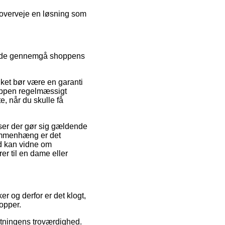
u overveje en løsning som
 side gennemgå shoppens
ket bør være en garanti
oppen regelmæssigt
, når du skulle få
ser der gør sig gældende
 sammenhæng er det
id kan vidne om
er til en dame eller
er og derfor er det klogt,
opper.
etningens troværdighed.