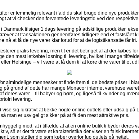
fter er temmelig relevant ifald du skal bruge dine nye produkter
logt at vi checker den forventede leveringstid ved den respektive
 i Danmark tilsiger 1 dags levering på adskillige produkter, eks
æver at transaktionen gennemføres tidligere end et fastslået k
ne nå at få de nye varer klar forud for at de logistikansatte får fri.
sterer gratis levering, men tit er det betinget af at der købes for
 den mest letkøbte løsning til levering, hvilket i mange tilfæld
ller Helsinge – vil være at få dem til at køre dine varer til et u
for almindelige mennesker at finde frem til de bedste priser i blan
g på grund af dette har mange Monacor internet varehuse været t
f deres varer – til babyer og børn, og ligeså til kvinder og mæ
tofri levering.
d vise sig lukrativt at tjekke nogle online outlets efter udsalg på
å man er usvigeligt sikker på at få den mest attraktive pris.
hyggelig med, at i tilfælde af at en online butik tilbyder deres v
iv, så er det tit være et karakteristika der viser en falsk internet 
ment, som støtter dig som køber overfor fup outlets på nettet.