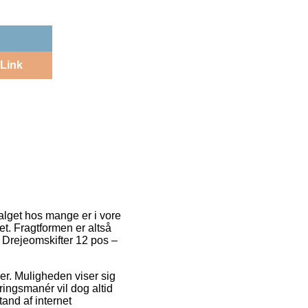
Link
valget hos mange er i vore
det. Fragtformen er altså
f Drejeomskifter 12 pos –
er. Muligheden viser sig
ringsmanér vil dog altid
tand af internet