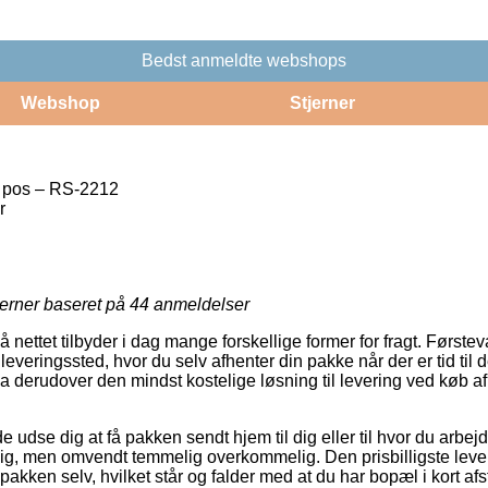
Bedst anmeldte webshops
Webshop
Stjerner
2 pos – RS-2212
r
jerner baseret på
44
anmeldelser
 nettet tilbyder i dag mange forskellige former for fragt. Første
udleveringssted, hvor du selv afhenter din pakke når der er tid til 
da derudover den mindst kostelige løsning til levering ved køb a
dse dig at få pakken sendt hjem til dig eller til hvor du arbejd
telig, men omvendt temmelig overkommelig. Den prisbilligste leve
pakken selv, hvilket står og falder med at du har bopæl i kort afs