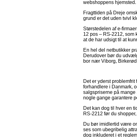
webshoppens hjemsted.
Fragttiden på Dreje omski
grund er det uden tvivl k
Størstedelen af e-firmaer
12 pos – RS-2212, som kr
at de har udsigt til at kun
En hel del netbutikker præ
Derudover bør du udvælge
bor nær Viborg, Birkerød e
Det er yderst problemfrit 
forhandlere i Danmark, o
salgspriserne på mange a
nogle gange garantere por
Det kan dog til hver en ti
RS-2212 før du shopper, s
Du bør imidlertid være om
ses som ubegribelig attrakt
dog inkluderet i et regle