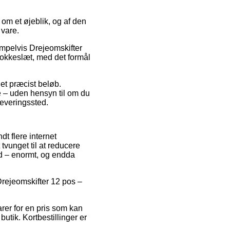
 om et øjeblik, og af den
 vare.
empelvis Drejeomskifter
lokkeslæt, med det formål
 et præcist beløb.
e – uden hensyn til om du
dleveringssted.
dt flere internet
vunget til at reducere
nd – enormt, og endda
 Drejeomskifter 12 pos –
arer for en pris som kan
butik. Kortbestillinger er