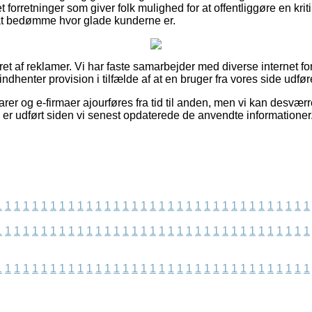
t forretninger som giver folk mulighed for at offentliggøre en kri
at bedømme hvor glade kunderne er.
ret af reklamer. Vi har faste samarbejder med diverse internet f
indhenter provision i tilfælde af at en bruger fra vores side udfør
er og e-firmaer ajourføres fra tid til anden, men vi kan desvær
 er udført siden vi senest opdaterede de anvendte informationer
1
1
1
1
1
1
1
1
1
1
1
1
1
1
1
1
1
1
1
1
1
1
1
1
1
1
1
1
1
1
1
1
1
1
1
1
1
1
1
1
1
1
1
1
1
1
1
1
1
1
1
1
1
1
1
1
1
1
1
1
1
1
1
1
1
1
1
1
1
1
1
1
1
1
1
1
1
1
1
1
1
1
1
1
1
1
1
1
1
1
1
1
1
1
1
1
1
1
1
1
1
1
1
1
1