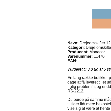
Navn:
Drejeomskifter 1
Kategori:
Dreje omskifte
Producent:
Monacor
Varenummer:
11470
EAN:
Vurderet til
3.8
ud af 5 st
En lang række butikker på
dage at få leveret til et 
rigtig problemfri, og end
RS-2212.
Du burde på samme måde u
til tider lidt mere bekos
vise sig at være at hente 