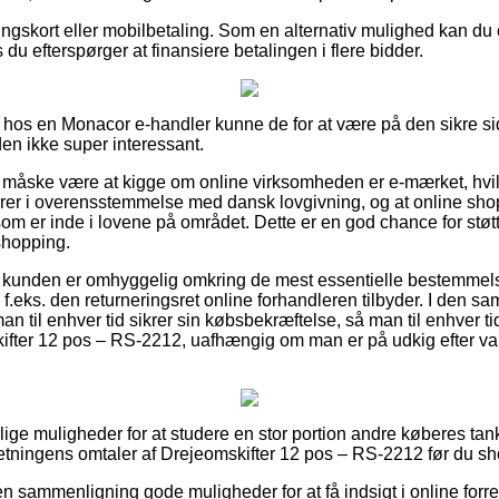
lingskort eller mobilbetaling. Som en alternativ mulighed kan d
 du efterspørger at finansiere betalingen i flere bidder.
hos en Monacor e-handler kunne de for at være på den sikre
iden ikke super interessant.
måske være at kigge om online virksomheden er e-mærket, hvil
rer i overensstemmelse med dansk lovgivning, og at online sh
m er inde i lovene på området. Dette er en god chance for støtte
shopping.
at kunden er omhyggelig omkring de mest essentielle bestemmel
 f.eks. den returneringsret online forhandleren tilbyder. I den
an til enhver tid sikrer sin købsbekræftelse, så man til enhver t
kifter 12 pos – RS-2212, uafhængig om man er på udkig efter var
rlige muligheder for at studere en stor portion andre køberes tank
rretningens omtaler af Drejeomskifter 12 pos – RS-2212 før du sh
en sammenligning gode muligheder for at få indsigt i online forr