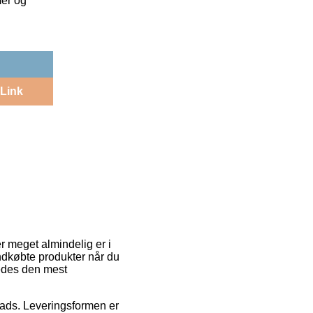
mer og
Link
r meget almindelig er i
indkøbte produkter når du
ledes den mest
plads. Leveringsformen er