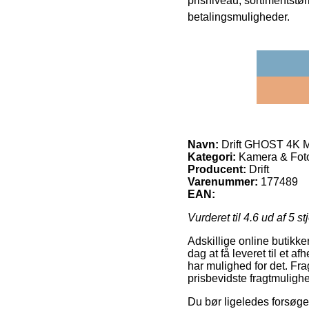
prisniveau, sortimentstø
betalingsmuligheder.
Navn:
Drift GHOST 4K 
Kategori:
Kamera & Fot
Producent:
Drift
Varenummer:
177489
EAN:
Vurderet til
4.6
ud af 5 st
Adskillige online butikk
dag at få leveret til et 
har mulighed for det. Fr
prisbevidste fragtmulig
Du bør ligeledes forsøge 