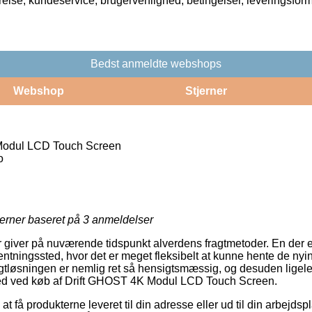
rrelse, kundeservice, brugervenlighed, betingelser, leveringsfor
Bedst anmeldte webshops
Webshop
Stjerner
Modul LCD Touch Screen
o
jerner baseret på
3
anmeldelser
er giver på nuværende tidspunkt alverdens fragtmetoder. En der e
afhentningssted, hvor det er meget fleksibelt at kunne hente de ny
agtløsningen er nemlig ret så hensigtsmæssig, og desuden lige
hed ved køb af Drift GHOST 4K Modul LCD Touch Screen.
at få produkterne leveret til din adresse eller ud til din arbejds