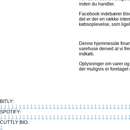
inden du handler.
Facebook indebærer tilsva
det er der en række inte
købsoplevelse, som ligele
Denne hjemmeside finansi
varehuse derved at vi fr
indkøb.
Oplysninger om varer og 
der muligvis er foretage
BITLY:
1
1
1
1
1
1
1
1
1
1
1
1
1
1
1
1
1
1
1
1
1
1
1
1
1
1
1
1
1
1
1
1
1
1
SPOTIFY:
1
1
1
1
1
1
1
1
1
1
1
1
1
1
1
1
1
1
1
1
1
1
1
1
1
1
1
1
1
1
1
1
1
1
CUTTLY BIO:
1