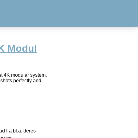
K Modul
t 4K modular system.
shots perfectly and
 fra bl.a. deres