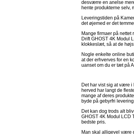
desværre en anelse mere
hente produkterne selv, 
Leveringstiden på Kamera 
det øjemed er det temmel
Mange firmaer på nettet 
Drift GHOST 4K Modul LCD
klokkeslæt, så at de højs
Nogle enkelte online buti
at der erhverves for en k
uanset om du er tæt på Aa
Det har vist sig at være i
herved har langt de fleste
mange af deres produkter
byde på gebyrfri levering
Det kan dog trods alt bli
GHOST 4K Modul LCD Touc
bedste pris.
Man skal alligevel være 