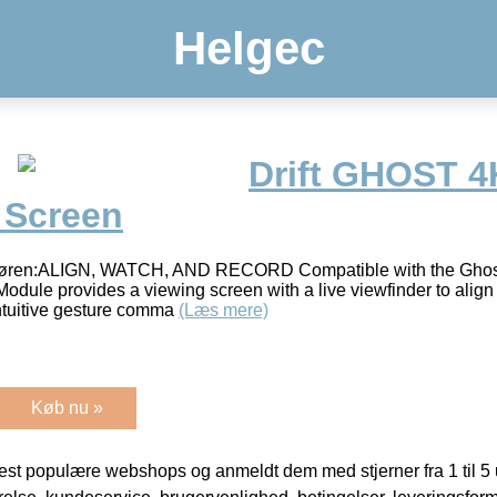
Helgec
Drift GHOST 4
 Screen
andøren:ALIGN, WATCH, AND RECORD Compatible with the Ghos
ule provides a viewing screen with a live viewfinder to align 
ntuitive gesture comma
(Læs mere)
Køb nu »
t populære webshops og anmeldt dem med stjerner fra 1 til 5 ud