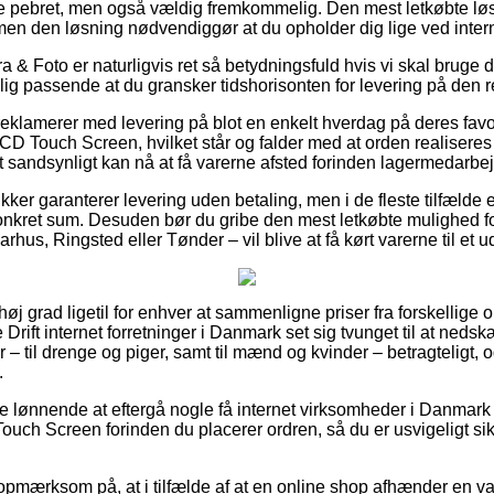
 pebret, men også vældig fremkommelig. Den mest letkøbte løsn
men den løsning nødvendiggør at du opholder dig lige ved intern
& Foto er naturligvis ret så betydningsfuld hvis vi skal bruge din
ig passende at du gransker tidshorisonten for levering på den r
reklamerer med levering på blot en enkelt hverdag på deres favo
 Touch Screen, hvilket står og falder med at orden realiseres f
t sandsynligt kan nå at få varerne afsted forinden lagermedarbej
kker garanterer levering uden betaling, men i de fleste tilfælde 
onkret sum. Desuden bør du gribe den mest letkøbte mulighed for f
rhus, Ringsted eller Tønder – vil blive at få kørt varerne til et 
 høj grad ligetil for enhver at sammenligne priser fra forskellige 
 Drift internet forretninger i Danmark set sig tvunget til at neds
 – til drenge og piger, samt til mænd og kvinder – betragteligt
.
ve lønnende at eftergå nogle få internet virksomheder i Danmark ef
h Screen forinden du placerer ordren, så du er usvigeligt si
opmærksom på, at i tilfælde af at en online shop afhænder en var