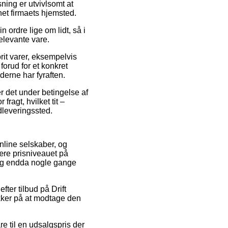
ing er utvivlsomt at
et firmaets hjemsted.
 ordre lige om lidt, så i
elevante vare.
rit varer, eksempelvis
orud for et konkret
derne har fyraften.
er det under betingelse af
ragt, hvilket tit –
udleveringssted.
online selskaber, og
kære prisniveauet på
, og endda nogle gange
ter tilbud på Drift
kker på at modtage den
e til en udsalgspris der