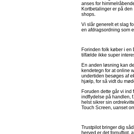
anses for himmelråbende 
Kortbetalinger er på den 
shops.
Vi slår generelt et slag 
en afdragsordning som eks
Forinden folk køber i en 
tilfælde ikke super intere
En anden løsning kan der
kendetegn for at online 
undertiden besøges af ek
hjælp, for så vidt du mø
Foruden dette går vi ind
indflydelse på handlen, f
helst sikrer sin ordrekv
Touch Screen, uanset om 
Trustpilot bringer dig s
herved er det fornuftigt