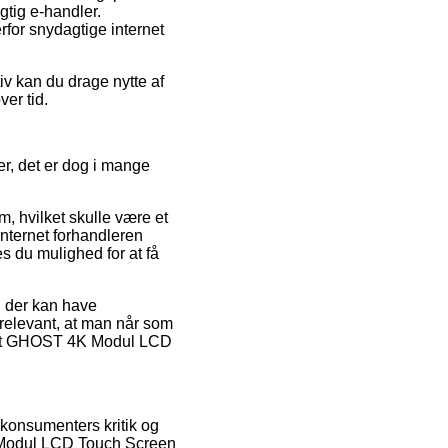
gtig e-handler.
rfor snydagtige internet
iv kan du drage nytte af
er tid.
er, det er dog i mange
, hvilket skulle være et
internet forhandleren
s du mulighed for at få
d der kan have
 relevant, at man når som
 Drift GHOST 4K Modul LCD
 konsumenters kritik og
4K Modul LCD Touch Screen