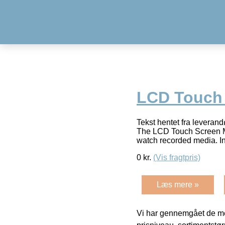
LCD Touch
Tekst hentet fra lever
The LCD Touch Screen Mod
watch recorded media. I
0
kr.
(Vis fragtpris)
Læs mere »
Vi har gennemgået de mes