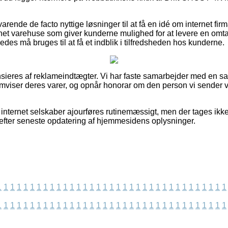
rende de facto nyttige løsninger til at få en idé om internet fir
rnet varehuse som giver kunderne mulighed for at levere en omta
des må bruges til at få et indblik i tilfredsheden hos kunderne.
eres af reklameindtægter. Vi har faste samarbejder med en sam
emviser deres varer, og opnår honorar om den person vi sender vi
internet selskaber ajourføres rutinemæssigt, men der tages ikke
t efter seneste opdatering af hjemmesidens oplysninger.
1
1
1
1
1
1
1
1
1
1
1
1
1
1
1
1
1
1
1
1
1
1
1
1
1
1
1
1
1
1
1
1
1
1
1
1
1
1
1
1
1
1
1
1
1
1
1
1
1
1
1
1
1
1
1
1
1
1
1
1
1
1
1
1
1
1
1
1
1
1