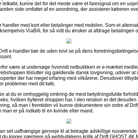
letkøbt, kunne det for det meste være et faresignal om en uopri
anden side omfattet af en anordning, der assisterer køberen ove
for handler med kort eller betalinger med mobilen. Som et alternat
empelvis ViaBill, for så vidt du ønsker at afdrage betalingen ov
Drift e-handler bør de uden tvivl se på dens forretningsbetingels
ssant.
for være at undersøge hvorvidt netbutikken er e-mærket medlem
webshoppen tilslutter sig gældende dansk lovgivning, udover at 
sperter der har meget erfaring med vilkårene. Derudover tilbyde
der problemer med dit køb.
 for at du er omhyggelig omkring de mest betydningsfulde forhol
.eks. hvilken bytteret shoppen har. I den relation er det desuden
ittering, så man i fremtiden vil kunne dokumentere sin ordre af
man er på indkøb til en kvinde eller mand.
ådan set uafhængige genveje til at betragte adskillige nuværende
, at du kigger nærmere på webbutikkens kritik af Drift GHOST 