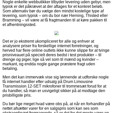
Nogle enkelte webbutikker tilbyder levering uden gebyr, men
typisk er det påkrævet at der aftages for et konkret beløb.
Som alternativ bør du vælge den mindst kostelige type af
levering, som typisk – om du bor nær Herning, Thisted eller
Bramming – vil være at få fragtmanden til at køre pakken til
et afhentningssted.
Det er jo ekstremt ukompliceret for alle og enhver at
analysere priser fra forskellige internet forretninger, og
herved har flere online outlets ikke kunne slippe for at tvinge
prisniveauet på specielt deres bedst i test produkter – til
drenge og piger, lige så vel som til mænd og kvinder –
markant, og endda nogle gange præstere fragt uden
betaling.
Men det kan immervæk vise sig lønnende at udforske nogle
få internet handler efter udsalg på Drum Limousine
Transmission 12-SET mikrofoner til trommesæt forud for at
du handler, så man er usvigeligt sikker på at modtage den
prisbilligste pris.
Du bør lige meget hvad være obs på, at når en forhandler på
nettet afsætter varer for en salgspris som kan ses som
ekstraordinært fremragende, så er det for det meste være en