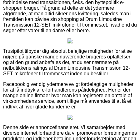
forbindelse med transaktionen, f.eks. den byttepolitik e-
shoppen bruger. På grund af dette er det ydermere
afgørende, at man altid sikrer ens kvittering, således man i
fremtiden kan påvise sin shopping af Drum Limousine
Transmission 12-SET mikrofoner til trommesæt, hvad end du
søger efter varer til en dame eller herre.
Trustpilot tilbyder dig absolut belejlige muligheder for at se
nøjere på ganske mange nuværende brugeres opfattelser
og af den grund anbefales det, at du ser nærmere på
netbutikkens ratings af Drum Limousine Transmission 12-
SET mikrofoner til trommesæt inden du bestiller.
Facebook giver dig ydermere evigt fordelagtige muligheder
for at få indtryk af e-forhandlerens pålidelighed. Her er der
mange online firmaer hvor man kan registrere en omtale af
virksomhedens service, som tillige må anvendes til at få et
indtryk af hvor glade kunderne er.
Denne side er annoncefinansieret. Vi samarbejder med
diverse internet forhandlere da vi promoverer forretningernes
produkter, og indtjener betaling under forudsætning af at den