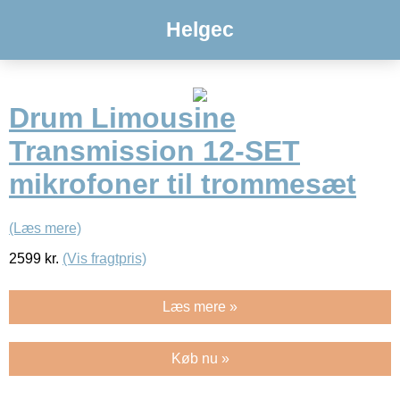
Helgec
Drum Limousine
Transmission 12-SET
mikrofoner til trommesæt
(Læs mere)
2599
kr.
(Vis fragtpris)
Læs mere »
Køb nu »