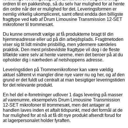
ordren til en pakkeshop, så du selv har mulighed for at hente
din ordre når der er mulighed for det. Leveringsformen er
nemlig virkelig ukompliceret, samt oftest endda den billigste
fragttype ved køb af Drum Limousine Transmission 12-SET
mikrofoner til trommesæt.
Du kunne omvendt vælge at få produkterne bragt til din
hjemmeadresse eller ud på din arbejdsplads. Fragtmetoden
viser sig tit lidt mindre prisbillig, men ydermere særdeles
praktisk. Den mest prisbevidste fragttype vil dog i de fleste
tilfælde være selv at hente varerne, men det beroer på at du
opholder dig i nærheden af netshoppens adresse.
Leveringstiden på Trommemikrofoner kan være vældig
aktuel såfremt vi mangler dine nye varer nu og her, og af den
grund er det fuldt ud centralt at man besigtiger leveringstiden
for det relevante produkt.
En hel del e-forretninger udlover 1 dags levering på masser
af varenumre, eksempelvis Drum Limousine Transmission
12-SET mikrofoner til trommesæt, men det antager at
handlen laves inden et aftalt tidspunkt, med det formål at de
har mulighed for at nå at få dit nye produkt afsendt forud for
at lagerpersonalet holder fyraften.