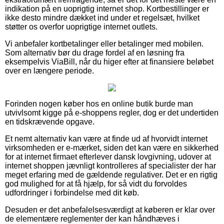
indikation på en uoprigtig internet shop. Kortbestillinger er
ikke desto mindre dækket ind under et regelsæt, hvilket
støtter os overfor uoprigtige internet outlets.
Vi anbefaler kortbetalinger eller betalinger med mobilen.
Som alternativ bør du drage fordel af en løsning fra
eksempelvis ViaBill, når du higer efter at finansiere beløbet
over en længere periode.
Forinden nogen køber hos en online butik burde man
utvivlsomt kigge på e-shoppens regler, dog er det undertiden
en tidskrævende opgave.
Et nemt alternativ kan være at finde ud af hvorvidt internet
virksomheden er e-mærket, siden det kan være en sikkerhed
for at internet firmaet efterlever dansk lovgivning, udover at
internet shoppen jævnligt kontrolleres af specialister der har
meget erfaring med de gældende regulativer. Det er en rigtig
god mulighed for at få hjælp, for så vidt du forvoldes
udfordringer i forbindelse med dit køb.
Desuden er det anbefalelsesværdigt at køberen er klar over
de elementære reglementer der kan håndhæves i