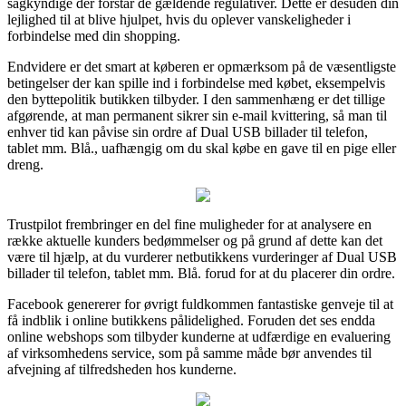
sagkyndige der forstår de gældende regulativer. Dette er desuden din
lejlighed til at blive hjulpet, hvis du oplever vanskeligheder i
forbindelse med din shopping.
Endvidere er det smart at køberen er opmærksom på de væsentligste
betingelser der kan spille ind i forbindelse med købet, eksempelvis
den byttepolitik butikken tilbyder. I den sammenhæng er det tillige
afgørende, at man permanent sikrer sin e-mail kvittering, så man til
enhver tid kan påvise sin ordre af Dual USB billader til telefon,
tablet mm. Blå., uafhængig om du skal købe en gave til en pige eller
dreng.
Trustpilot frembringer en del fine muligheder for at analysere en
række aktuelle kunders bedømmelser og på grund af dette kan det
være til hjælp, at du vurderer netbutikkens vurderinger af Dual USB
billader til telefon, tablet mm. Blå. forud for at du placerer din ordre.
Facebook genererer for øvrigt fuldkommen fantastiske genveje til at
få indblik i online butikkens pålidelighed. Foruden det ses endda
online webshops som tilbyder kunderne at udfærdige en evaluering
af virksomhedens service, som på samme måde bør anvendes til
afvejning af tilfredsheden hos kunderne.