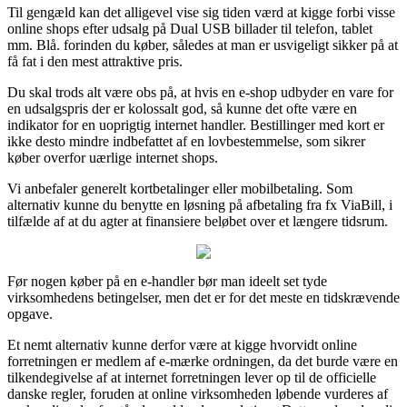
Til gengæld kan det alligevel vise sig tiden værd at kigge forbi visse
online shops efter udsalg på Dual USB billader til telefon, tablet
mm. Blå. forinden du køber, således at man er usvigeligt sikker på at
få fat i den mest attraktive pris.
Du skal trods alt være obs på, at hvis en e-shop udbyder en vare for
en udsalgspris der er kolossalt god, så kunne det ofte være en
indikator for en uoprigtig internet handler. Bestillinger med kort er
ikke desto mindre indbefattet af en lovbestemmelse, som sikrer
køber overfor uærlige internet shops.
Vi anbefaler generelt kortbetalinger eller mobilbetaling. Som
alternativ kunne du benytte en løsning på afbetaling fra fx ViaBill, i
tilfælde af at du agter at finansiere beløbet over et længere tidsrum.
Før nogen køber på en e-handler bør man ideelt set tyde
virksomhedens betingelser, men det er for det meste en tidskrævende
opgave.
Et nemt alternativ kunne derfor være at kigge hvorvidt online
forretningen er medlem af e-mærke ordningen, da det burde være en
tilkendegivelse af at internet forretningen lever op til de officielle
danske regler, foruden at online virksomheden løbende vurderes af