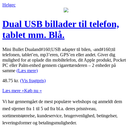
Helgec
Dual USB billader til telefon,
tablet mm. Blå.
Mini Bullet Dualand#160;USB adapter til bilen, -and#160;til
telefonen, tablet’en, mp3’eren, GPS’en eller andet. Giver dig
mulighed for at oplade din mobiltelefon, dit Apple produkt, Pocket
PC eller Palm-enhed gennem cigarettænderen – 2 enheder på
samme
(Læs mere)
48.75
kr.
(Vis fragtpris)
Læs mere »
Køb nu »
Vi har gennemgået de mest populære webshops og anmeldt dem
med stjerner fra 1 til 5 ud fra bl.a. deres prisniveau,
sortimentstørrelse, kundeservice, brugervenlighed, betingelser,
leveringsformer og betalingsmuligheder.