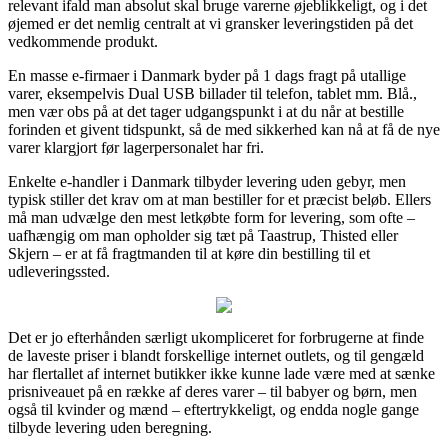
relevant ifald man absolut skal bruge varerne øjeblikkeligt, og i det
øjemed er det nemlig centralt at vi gransker leveringstiden på det
vedkommende produkt.
En masse e-firmaer i Danmark byder på 1 dags fragt på utallige
varer, eksempelvis Dual USB billader til telefon, tablet mm. Blå.,
men vær obs på at det tager udgangspunkt i at du når at bestille
forinden et givent tidspunkt, så de med sikkerhed kan nå at få de nye
varer klargjort før lagerpersonalet har fri.
Enkelte e-handler i Danmark tilbyder levering uden gebyr, men
typisk stiller det krav om at man bestiller for et præcist beløb. Ellers
må man udvælge den mest letkøbte form for levering, som ofte –
uafhængig om man opholder sig tæt på Taastrup, Thisted eller
Skjern – er at få fragtmanden til at køre din bestilling til et
udleveringssted.
Det er jo efterhånden særligt ukompliceret for forbrugerne at finde
de laveste priser i blandt forskellige internet outlets, og til gengæld
har flertallet af internet butikker ikke kunne lade være med at sænke
prisniveauet på en række af deres varer – til babyer og børn, men
også til kvinder og mænd – eftertrykkeligt, og endda nogle gange
tilbyde levering uden beregning.