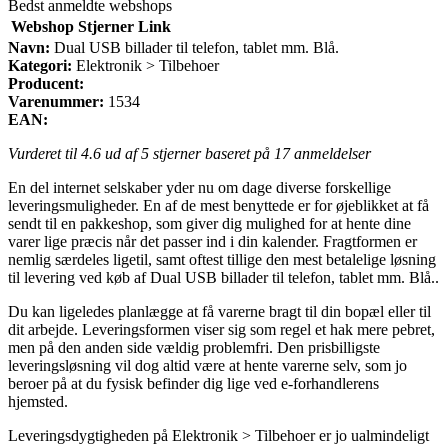
Bedst anmeldte webshops
Webshop
Stjerner
Link
Navn:
Dual USB billader til telefon, tablet mm. Blå.
Kategori:
Elektronik > Tilbehoer
Producent:
Varenummer:
1534
EAN:
Vurderet til
4.6
ud af 5 stjerner baseret på
17
anmeldelser
En del internet selskaber yder nu om dage diverse forskellige
leveringsmuligheder. En af de mest benyttede er for øjeblikket at få
sendt til en pakkeshop, som giver dig mulighed for at hente dine
varer lige præcis når det passer ind i din kalender. Fragtformen er
nemlig særdeles ligetil, samt oftest tillige den mest betalelige løsning
til levering ved køb af Dual USB billader til telefon, tablet mm. Blå..
Du kan ligeledes planlægge at få varerne bragt til din bopæl eller til
dit arbejde. Leveringsformen viser sig som regel et hak mere pebret,
men på den anden side vældig problemfri. Den prisbilligste
leveringsløsning vil dog altid være at hente varerne selv, som jo
beroer på at du fysisk befinder dig lige ved e-forhandlerens
hjemsted.
Leveringsdygtigheden på Elektronik > Tilbehoer er jo ualmindeligt