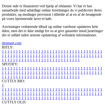
Denne side er finansieret ved hjælp af reklamer. Vi har et fast
samarbejde med adskillige online forretninger da vi publicerer deres
produkter, og modtager provision i tilfælde af at en af de besøgende
på vores hjemmeside laver et køb.
Anvisninger vedrørende tilbud og online varehuse opdateres hele
tiden, men det er ikke muligt for os at give garantier imod justeringer
der er udført siden seneste opdatering af websitets informationer.
derimart.com
BITLY:
1
1
1
1
1
1
1
1
1
1
1
1
1
1
1
1
1
1
1
1
1
1
1
1
1
1
1
1
1
1
1
1
1
1
1
1
1
1
1
1
1
1
1
1
1
1
1
1
1
1
1
1
1
1
1
1
1
1
1
1
1
1
1
1
1
1
1
1
1
1
1
1
1
1
1
1
1
1
1
1
1
1
1
1
1
1
1
1
1
1
1
1
1
1
1
1
1
1
1
1
SPOTIFY:
1
1
1
1
1
1
1
1
1
1
1
1
1
1
1
1
1
1
1
1
1
1
1
1
1
1
1
1
1
1
1
1
1
1
1
1
1
1
1
1
1
1
1
1
1
1
1
1
1
1
1
1
1
1
1
1
1
1
1
1
1
1
1
1
1
1
1
1
1
1
1
1
1
1
1
1
1
1
1
1
1
1
1
1
1
1
1
1
1
1
1
1
1
1
1
1
1
1
1
1
CUTTLY BIO:
1
1
1
1
1
1
1
1
1
1
1
1
1
1
1
1
1
1
1
1
1
1
1
1
1
1
1
1
1
1
1
1
1
1
1
1
1
1
1
1
1
1
1
1
1
1
1
1
1
1
1
1
1
1
1
1
1
1
1
1
1
1
1
1
1
1
1
1
1
1
1
1
1
1
1
1
1
1
1
1
1
1
1
1
1
1
1
1
1
1
1
1
1
1
1
1
1
1
1
1
1
CUTTLY OLD: