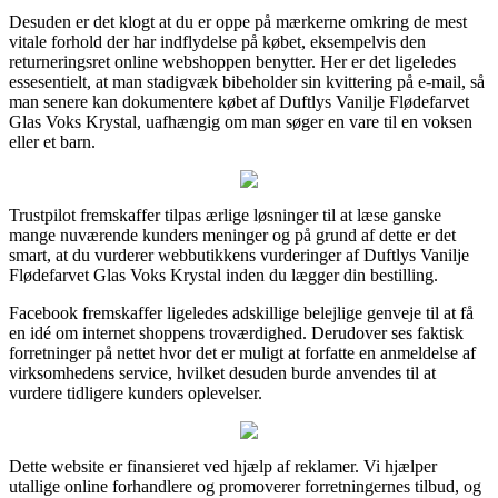
Desuden er det klogt at du er oppe på mærkerne omkring de mest
vitale forhold der har indflydelse på købet, eksempelvis den
returneringsret online webshoppen benytter. Her er det ligeledes
essesentielt, at man stadigvæk bibeholder sin kvittering på e-mail, så
man senere kan dokumentere købet af Duftlys Vanilje Flødefarvet
Glas Voks Krystal, uafhængig om man søger en vare til en voksen
eller et barn.
Trustpilot fremskaffer tilpas ærlige løsninger til at læse ganske
mange nuværende kunders meninger og på grund af dette er det
smart, at du vurderer webbutikkens vurderinger af Duftlys Vanilje
Flødefarvet Glas Voks Krystal inden du lægger din bestilling.
Facebook fremskaffer ligeledes adskillige belejlige genveje til at få
en idé om internet shoppens troværdighed. Derudover ses faktisk
forretninger på nettet hvor det er muligt at forfatte en anmeldelse af
virksomhedens service, hvilket desuden burde anvendes til at
vurdere tidligere kunders oplevelser.
Dette website er finansieret ved hjælp af reklamer. Vi hjælper
utallige online forhandlere og promoverer forretningernes tilbud, og