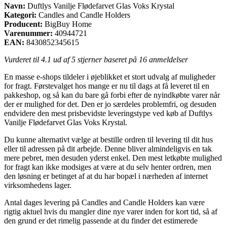
Navn:
Duftlys Vanilje Flødefarvet Glas Voks Krystal
Kategori:
Candles and Candle Holders
Producent:
BigBuy Home
Varenummer:
40944721
EAN:
8430852345615
Vurderet til
4.1
ud af 5 stjerner baseret på
16
anmeldelser
En masse e-shops tildeler i øjeblikket et stort udvalg af muligheder
for fragt. Førstevalget hos mange er nu til dags at få leveret til en
pakkeshop, og så kan du bare gå forbi efter de nyindkøbte varer når
der er mulighed for det. Den er jo særdeles problemfri, og desuden
endvidere den mest prisbevidste leveringstype ved køb af Duftlys
Vanilje Flødefarvet Glas Voks Krystal.
Du kunne alternativt vælge at bestille ordren til levering til dit hus
eller til adressen på dit arbejde. Denne bliver almindeligvis en tak
mere pebret, men desuden yderst enkel. Den mest letkøbte mulighed
for fragt kan ikke modsiges at være at du selv henter ordren, men
den løsning er betinget af at du har bopæl i nærheden af internet
virksomhedens lager.
Antal dages levering på Candles and Candle Holders kan være
rigtig aktuel hvis du mangler dine nye varer inden for kort tid, så af
den grund er det rimelig passende at du finder det estimerede