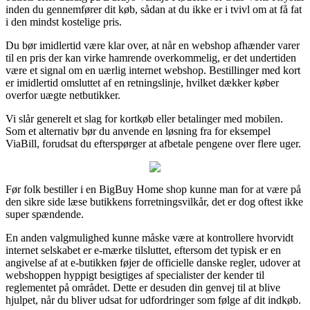
inden du gennemfører dit køb, sådan at du ikke er i tvivl om at få fat
i den mindst kostelige pris.
Du bør imidlertid være klar over, at når en webshop afhænder varer
til en pris der kan virke hamrende overkommelig, er det undertiden
være et signal om en uærlig internet webshop. Bestillinger med kort
er imidlertid omsluttet af en retningslinje, hvilket dækker køber
overfor uægte netbutikker.
Vi slår generelt et slag for kortkøb eller betalinger med mobilen.
Som et alternativ bør du anvende en løsning fra for eksempel
ViaBill, forudsat du efterspørger at afbetale pengene over flere uger.
Før folk bestiller i en BigBuy Home shop kunne man for at være på
den sikre side læse butikkens forretningsvilkår, det er dog oftest ikke
super spændende.
En anden valgmulighed kunne måske være at kontrollere hvorvidt
internet selskabet er e-mærke tilsluttet, eftersom det typisk er en
angivelse af at e-butikken føjer de officielle danske regler, udover at
webshoppen hyppigt besigtiges af specialister der kender til
reglementet på området. Dette er desuden din genvej til at blive
hjulpet, når du bliver udsat for udfordringer som følge af dit indkøb.