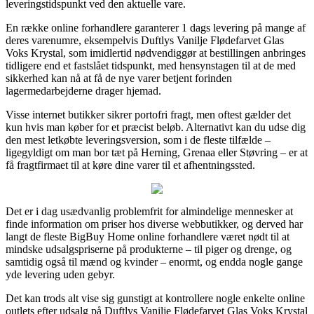
leveringstidspunkt ved den aktuelle vare.
En række online forhandlere garanterer 1 dags levering på mange af
deres varenumre, eksempelvis Duftlys Vanilje Flødefarvet Glas
Voks Krystal, som imidlertid nødvendiggør at bestillingen anbringes
tidligere end et fastslået tidspunkt, med hensynstagen til at de med
sikkerhed kan nå at få de nye varer betjent forinden
lagermedarbejderne drager hjemad.
Visse internet butikker sikrer portofri fragt, men oftest gælder det
kun hvis man køber for et præcist beløb. Alternativt kan du udse dig
den mest letkøbte leveringsversion, som i de fleste tilfælde –
ligegyldigt om man bor tæt på Herning, Grenaa eller Støvring – er at
få fragtfirmaet til at køre dine varer til et afhentningssted.
Det er i dag usædvanlig problemfrit for almindelige mennesker at
finde information om priser hos diverse webbutikker, og derved har
langt de fleste BigBuy Home online forhandlere været nødt til at
mindske udsalgspriserne på produkterne – til piger og drenge, og
samtidig også til mænd og kvinder – enormt, og endda nogle gange
yde levering uden gebyr.
Det kan trods alt vise sig gunstigt at kontrollere nogle enkelte online
outlets efter udsalg på Duftlys Vanilje Flødefarvet Glas Voks Krystal