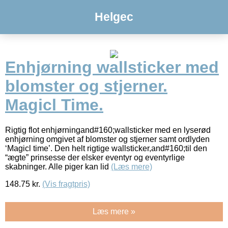
Helgec
Enhjørning wallsticker med
blomster og stjerner.
Magicl Time.
Rigtig flot enhjørningand#160;wallsticker med en lyserød
enhjørning omgivet af blomster og stjerner samt ordlyden
‘Magicl time’. Den helt rigtige wallsticker,and#160;til den
“ægte” prinsesse der elsker eventyr og eventyrlige
skabninger. Alle piger kan lid
(Læs mere)
148.75
kr.
(Vis fragtpris)
Læs mere »