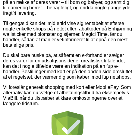
på en række af deres varer – til børn og babyer, og samtidig
til damer og herrer – betragteligt, og endda nogle gange yde
fragtfri levering.
Til gengæld kan det imidlertid vise sig rentabelt at efterse
nogle enkelte shops på nettet efter rabatkoder på Enhjørning
wallsticker med blomster og stjerner. Magicl Time. før du
handler, sådan at man er velinformeret til at opnå den mest
betalelige pris.
Du skal bare huske på, at såfremt en e-forhandler sælger
deres varer for en udsalgspris der er urealistisk tiltalende,
kan det i nogle tilfælde være en indikation på en fup e-
handler. Bestillinger med kort er på den anden side omsluttet
af et regelsæt, der værner dig som køber imod fup netshops.
Vi foreslår generelt shopping med kort eller MobilePay. Som
alternativ kan du vælge et afbetalingstilbud fra eksempelvis
ViaBill, når du tilstræber at klare omkostningerne over et
længere tidsrum.