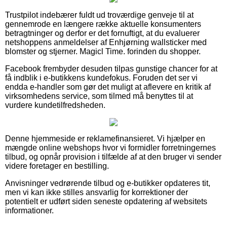
Trustpilot indebærer fuldt ud troværdige genveje til at
gennemrode en længere række aktuelle konsumenters
betragtninger og derfor er det fornuftigt, at du evaluerer
netshoppens anmeldelser af Enhjørning wallsticker med
blomster og stjerner. Magicl Time. forinden du shopper.
Facebook frembyder desuden tilpas gunstige chancer for at
få indblik i e-butikkens kundefokus. Foruden det ser vi
endda e-handler som gør det muligt at aflevere en kritik af
virksomhedens service, som tilmed må benyttes til at
vurdere kundetilfredsheden.
Denne hjemmeside er reklamefinansieret. Vi hjælper en
mængde online webshops hvor vi formidler forretningernes
tilbud, og opnår provision i tilfælde af at den bruger vi sender
videre foretager en bestilling.
Anvisninger vedrørende tilbud og e-butikker opdateres tit,
men vi kan ikke stilles ansvarlig for korrektioner der
potentielt er udført siden seneste opdatering af websitets
informationer.