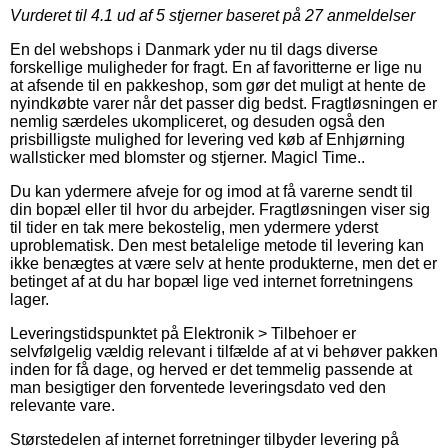
Vurderet til
4.1
ud af 5 stjerner baseret på
27
anmeldelser
En del webshops i Danmark yder nu til dags diverse
forskellige muligheder for fragt. En af favoritterne er lige nu
at afsende til en pakkeshop, som gør det muligt at hente de
nyindkøbte varer når det passer dig bedst. Fragtløsningen er
nemlig særdeles ukompliceret, og desuden også den
prisbilligste mulighed for levering ved køb af Enhjørning
wallsticker med blomster og stjerner. Magicl Time..
Du kan ydermere afveje for og imod at få varerne sendt til
din bopæl eller til hvor du arbejder. Fragtløsningen viser sig
til tider en tak mere bekostelig, men ydermere yderst
uproblematisk. Den mest betalelige metode til levering kan
ikke benægtes at være selv at hente produkterne, men det er
betinget af at du har bopæl lige ved internet forretningens
lager.
Leveringstidspunktet på Elektronik > Tilbehoer er
selvfølgelig vældig relevant i tilfælde af at vi behøver pakken
inden for få dage, og herved er det temmelig passende at
man besigtiger den forventede leveringsdato ved den
relevante vare.
Størstedelen af internet forretninger tilbyder levering på