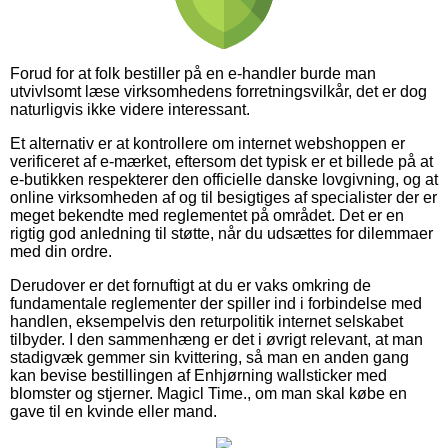
Forud for at folk bestiller på en e-handler burde man
utvivlsomt læse virksomhedens forretningsvilkår, det er dog
naturligvis ikke videre interessant.
Et alternativ er at kontrollere om internet webshoppen er
verificeret af e-mærket, eftersom det typisk er et billede på at
e-butikken respekterer den officielle danske lovgivning, og at
online virksomheden af og til besigtiges af specialister der er
meget bekendte med reglementet på området. Det er en
rigtig god anledning til støtte, når du udsættes for dilemmaer
med din ordre.
Derudover er det fornuftigt at du er vaks omkring de
fundamentale reglementer der spiller ind i forbindelse med
handlen, eksempelvis den returpolitik internet selskabet
tilbyder. I den sammenhæng er det i øvrigt relevant, at man
stadigvæk gemmer sin kvittering, så man en anden gang
kan bevise bestillingen af Enhjørning wallsticker med
blomster og stjerner. Magicl Time., om man skal købe en
gave til en kvinde eller mand.