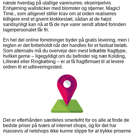
næste hverdag på utallige varenumre, eksempelvis
Enhjørning wallsticker med blomster og stjerner. Magicl
Time., som alligevel stiller krav om at orden realiseres
tidligere end et givent klokkeslæt, sådan at de højst
sandsynligt kan nå at få de nye varer sendt afsted forinden
lagerpersonalet får fri.
En hel del online forretninger byder på gratis levering, men i
reglen er det forbeholdt når der handles for et fastsat beløb.
Som alternativ må du overveje den mest letkøbte fragttype,
hvilket gerne – ligegyldigt om du befinder sig nær Kolding,
Lillerød eller Ringkøbing – er at få fragtfirmaet til at levere
ordren til et udleveringssted.
Det er efterhånden særdeles smertefrit for os alle at finde de
bedste priser på tværs af internet shops, og for det har
massevis af netshops ikke kunne slippe for at trykke priserne