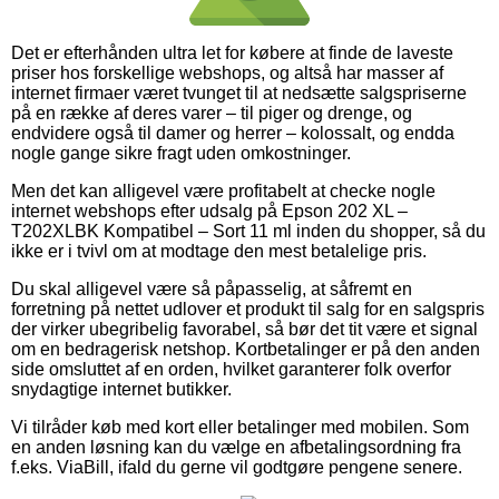
Det er efterhånden ultra let for købere at finde de laveste
priser hos forskellige webshops, og altså har masser af
internet firmaer været tvunget til at nedsætte salgspriserne
på en række af deres varer – til piger og drenge, og
endvidere også til damer og herrer – kolossalt, og endda
nogle gange sikre fragt uden omkostninger.
Men det kan alligevel være profitabelt at checke nogle
internet webshops efter udsalg på Epson 202 XL –
T202XLBK Kompatibel – Sort 11 ml inden du shopper, så du
ikke er i tvivl om at modtage den mest betalelige pris.
Du skal alligevel være så påpasselig, at såfremt en
forretning på nettet udlover et produkt til salg for en salgspris
der virker ubegribelig favorabel, så bør det tit være et signal
om en bedragerisk netshop. Kortbetalinger er på den anden
side omsluttet af en orden, hvilket garanterer folk overfor
snydagtige internet butikker.
Vi tilråder køb med kort eller betalinger med mobilen. Som
en anden løsning kan du vælge en afbetalingsordning fra
f.eks. ViaBill, ifald du gerne vil godtgøre pengene senere.