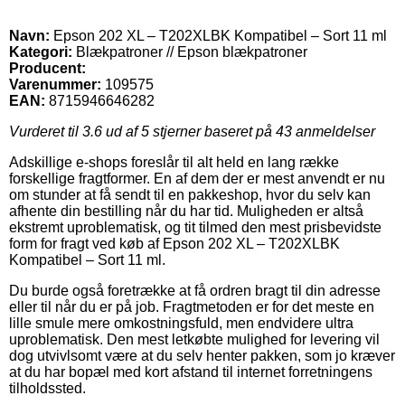
Navn:
Epson 202 XL – T202XLBK Kompatibel – Sort 11 ml
Kategori:
Blækpatroner // Epson blækpatroner
Producent:
Varenummer:
109575
EAN:
8715946646282
Vurderet til
3.6
ud af 5 stjerner baseret på
43
anmeldelser
Adskillige e-shops foreslår til alt held en lang række
forskellige fragtformer. En af dem der er mest anvendt er nu
om stunder at få sendt til en pakkeshop, hvor du selv kan
afhente din bestilling når du har tid. Muligheden er altså
ekstremt uproblematisk, og tit tilmed den mest prisbevidste
form for fragt ved køb af Epson 202 XL – T202XLBK
Kompatibel – Sort 11 ml.
Du burde også foretrække at få ordren bragt til din adresse
eller til når du er på job. Fragtmetoden er for det meste en
lille smule mere omkostningsfuld, men endvidere ultra
uproblematisk. Den mest letkøbte mulighed for levering vil
dog utvivlsomt være at du selv henter pakken, som jo kræver
at du har bopæl med kort afstand til internet forretningens
tilholdssted.