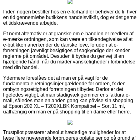
Inden nogen bestiller hos en e-forhandler behøver de til hver
en tid gennemløbe butikkens handelsvilkår, dog er det gerne
et tidskrævende arbejde.
Et nemt alternativ er at granske om e-handlen er medlem af
e-mærke ordningen, som kan være en tilkendegivelse af at
e-butikken anerkender de danske love, foruden at e-
forretningen jævnligt besigtiges af sagkyndige der kender
reglerne på området. Desuden tilbydes du genvej til en
hjælpende hånd, når du møder vanskeligheder i forbindelse
med din handel.
Ydermere foreslåes det at man er på vagt for de
fundamentale retningslinjer gældende for ordren, fx den
ombytningsrettighed forretningen tilbyder. Derfor er det
ligeledes vigtigt, at man stadigvæk gemmer ens faktura e-
mail, således man en anden gang kan påvise sin shopping
af Epson 202 XL – T202XLBK Kompatibel – Sort 11 ml,
uafhængig om man er på shopping til en dame eller herre.
Trustpilot præsterer absolut hæderlige muligheder for at
læse flere nuværende forbrugeres opfattelser og på grund af