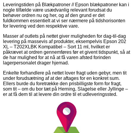
Leveringstiden på Blækpatroner // Epson blækpatroner kan i
nogle tilfælde være usædvanlig relevant forudsat du
behøver ordren nu og her, og af den grund er det
fuldkommen essentielt at vi ser nærmere på tidshorisonten
for levering ved den respektive vare.
Masser af outlets på nettet giver muligheden for dag-til-dag
levering på massevis af produkter, eksempelvis Epson 202
XL – T202XLBK Kompatibel – Sort 11 ml, hvilket er
påkrævet at ordren gennemføres før et givent tidspunkt, så at
de har mulighed for at nå at få varen afsted forinden
lagerpersonalet drager hjemad.
Enkelte forhandlere på nettet lover fragt uden gebyr, men tit
under forudsætning af at der aftages for en konkret sum.
Ellers burde du foretrække den prisbilligste form for fragt,
som tit – om du bor tæt på Herning, Slagelse eller Jyllinge –
er at få dem til at levere din ordre til et udleveringssted.