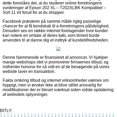
dette foreslåes det, at du studerer online forretningens
vurderinger af Epson 202 XL – T202XLBK Kompatibel –
Sort 11 ml forud for at du shopper.
Facebook præsterer på samme måde rigtig passelige
chancer for at få kendskab til e-forretningens pålidelighed.
Desuden ses en række internet foretagender hvor kunder
kan notere en omtale af deres køb, som tilmed burde
anvendes til at danne dig et indtryk af kundetilfredsheden.
Denne hjemmeside er finansieret af annoncer. Vi hjælper
mange webshops idet vi promoverer firmaernes tilbud, og
indhenter honorar for så vidt en af de besøgende på vores
website laver en transaktion.
Fakta omkring tilbud og internet virksomheder værnes om
hyppigt, men vi ønsker ikke at blive stillet ansvarlig for
modifikationer der er blevet iværksat siden sidste opdatering
af websitets oplysninger.
BITLY:
1
1
1
1
1
1
1
1
1
1
1
1
1
1
1
1
1
1
1
1
1
1
1
1
1
1
1
1
1
1
1
1
1
1