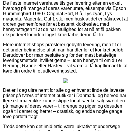
De fleste internet varehuse tilsiger levering efter en enkelt
hverdag på mange af deres varenumre, eksempelvis Epson
Hummingbird T0807 Original Sort, Blå, Lys cyan, Lys
magenta, Magenta, Gul 1 stk, men husk at det er påkrævet at
ordren gennemføres før et bestemt klokkeslæt, med
hensynstagen til at de har mulighed for at nå at få pakken
ekspederet forinden logistikmedarbejderne får fri.
Flere internet shops præsterer gebyrfri levering, men tit er
det under betingelse af at man handler for et konkret beløb.
Derudover bør man beslutte sig for den mest betalelige
leveringsmetode, hvilket gerne – uden hensyn til om du er i
Herning, Rønne eller Haslev – vil være at få fragtfirmaet til at
køre din ordre til et udleveringssted.
Det er i dag ultra nemt for alle og enhver at finde de laveste
priser på tværs af internet butikker i Danmark, og herved har
flere e-firmaer ikke kunne slippe for at sænke salgsværdien
på mange af deres varer – til drenge og piger, og desuden
også til damer og herrer – drastisk, og endda nogle gange
love portofri fragt.
Trods dette kan det imidlertid være lukrativt at undersøge