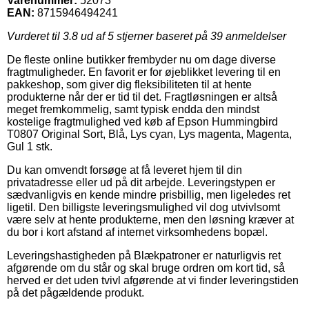
Varenummer:
52073
EAN:
8715946494241
Vurderet til
3.8
ud af 5 stjerner baseret på
39
anmeldelser
De fleste online butikker frembyder nu om dage diverse
fragtmuligheder. En favorit er for øjeblikket levering til en
pakkeshop, som giver dig fleksibiliteten til at hente
produkterne når der er tid til det. Fragtløsningen er altså
meget fremkommelig, samt typisk endda den mindst
kostelige fragtmulighed ved køb af Epson Hummingbird
T0807 Original Sort, Blå, Lys cyan, Lys magenta, Magenta,
Gul 1 stk.
Du kan omvendt forsøge at få leveret hjem til din
privatadresse eller ud på dit arbejde. Leveringstypen er
sædvanligvis en kende mindre prisbillig, men ligeledes ret
ligetil. Den billigste leveringsmulighed vil dog utvivlsomt
være selv at hente produkterne, men den løsning kræver at
du bor i kort afstand af internet virksomhedens bopæl.
Leveringshastigheden på Blækpatroner er naturligvis ret
afgørende om du står og skal bruge ordren om kort tid, så
herved er det uden tvivl afgørende at vi finder leveringstiden
på det pågældende produkt.