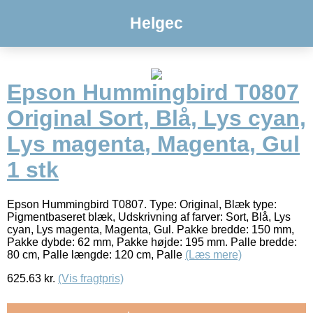
Helgec
Epson Hummingbird T0807
Original Sort, Blå, Lys cyan,
Lys magenta, Magenta, Gul
1 stk
Epson Hummingbird T0807. Type: Original, Blæk type:
Pigmentbaseret blæk, Udskrivning af farver: Sort, Blå, Lys
cyan, Lys magenta, Magenta, Gul. Pakke bredde: 150 mm,
Pakke dybde: 62 mm, Pakke højde: 195 mm. Palle bredde:
80 cm, Palle længde: 120 cm, Palle
(Læs mere)
625.63
kr.
(Vis fragtpris)