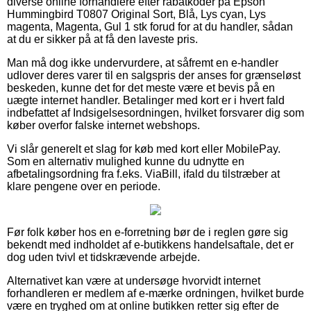
diverse online forhandlere efter rabatkoder på Epson
Hummingbird T0807 Original Sort, Blå, Lys cyan, Lys
magenta, Magenta, Gul 1 stk forud for at du handler, sådan
at du er sikker på at få den laveste pris.
Man må dog ikke undervurdere, at såfremt en e-handler
udlover deres varer til en salgspris der anses for grænseløst
beskeden, kunne det for det meste være et bevis på en
uægte internet handler. Betalinger med kort er i hvert fald
indbefattet af Indsigelsesordningen, hvilket forsvarer dig som
køber overfor falske internet webshops.
Vi slår generelt et slag for køb med kort eller MobilePay.
Som en alternativ mulighed kunne du udnytte en
afbetalingsordning fra f.eks. ViaBill, ifald du tilstræber at
klare pengene over en periode.
Før folk køber hos en e-forretning bør de i reglen gøre sig
bekendt med indholdet af e-butikkens handelsaftale, det er
dog uden tvivl et tidskrævende arbejde.
Alternativet kan være at undersøge hvorvidt internet
forhandleren er medlem af e-mærke ordningen, hvilket burde
være en tryghed om at online butikken retter sig efter de