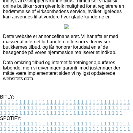
indtryk af e-shoppens kundefokus. Tilmed ser vi faktisk
online butikker som giver folk mulighed for at registrere en
bedømmelse af virksomhedens service, hvilket ligeledes
kan anvendes til at vurdere hvor glade kunderne er.
Dette website er annoncefinansieret. Vi har aftaler med
masser af internet forhandlere eftersom vi fremviser
butikkernes tilbud, og får honorar forudsat en af de
besøgende på vores hjemmeside realiserer et indkøb.
Data omkring tilbud og internet forretninger ajourføres
løbende, men vi giver ingen garanti imod justeringer der
måtte være implementeret siden vi nyligst opdaterede
websitets data.
BITLY:
1
1
1
1
1
1
1
1
1
1
1
1
1
1
1
1
1
1
1
1
1
1
1
1
1
1
1
1
1
1
1
1
1
1
1
1
1
1
1
1
1
1
1
1
1
1
1
1
1
1
1
1
1
1
1
1
1
1
1
1
1
1
1
1
1
1
1
1
1
1
1
1
1
1
1
1
1
1
1
1
1
1
1
1
1
1
1
1
1
1
1
1
1
1
1
1
1
1
1
1
SPOTIFY:
1
1
1
1
1
1
1
1
1
1
1
1
1
1
1
1
1
1
1
1
1
1
1
1
1
1
1
1
1
1
1
1
1
1
1
1
1
1
1
1
1
1
1
1
1
1
1
1
1
1
1
1
1
1
1
1
1
1
1
1
1
1
1
1
1
1
1
1