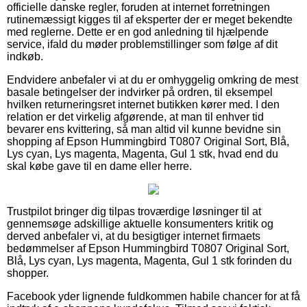
officielle danske regler, foruden at internet forretningen
rutinemæssigt kigges til af eksperter der er meget bekendte
med reglerne. Dette er en god anledning til hjælpende
service, ifald du møder problemstillinger som følge af dit
indkøb.
Endvidere anbefaler vi at du er omhyggelig omkring de mest
basale betingelser der indvirker på ordren, til eksempel
hvilken returneringsret internet butikken kører med. I den
relation er det virkelig afgørende, at man til enhver tid
bevarer ens kvittering, så man altid vil kunne bevidne sin
shopping af Epson Hummingbird T0807 Original Sort, Blå,
Lys cyan, Lys magenta, Magenta, Gul 1 stk, hvad end du
skal købe gave til en dame eller herre.
Trustpilot bringer dig tilpas troværdige løsninger til at
gennemsøge adskillige aktuelle konsumenters kritik og
derved anbefaler vi, at du besigtiger internet firmaets
bedømmelser af Epson Hummingbird T0807 Original Sort,
Blå, Lys cyan, Lys magenta, Magenta, Gul 1 stk forinden du
shopper.
Facebook yder lignende fuldkommen habile chancer for at få