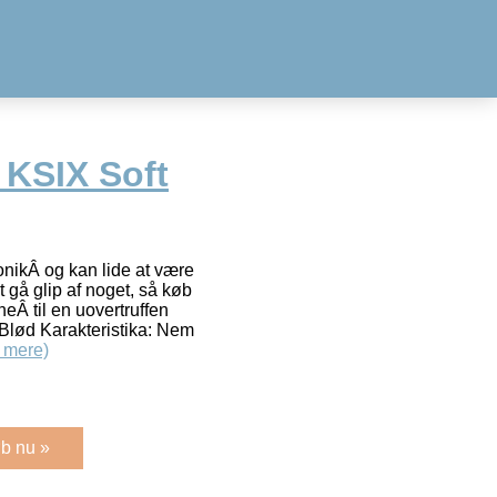
 KSIX Soft
onikÂ og kan lide at være
 gå glip af noget, så køb
eÂ til en uovertruffen
: Blød Karakteristika: Nem
 mere)
b nu »