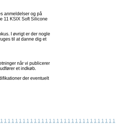
eres anmeldelser og på
ne 11 KSIX Soft Silicone
kus. I øvrigt er der nogle
uges til at danne dig et
tninger når vi publicerer
udfører et indkøb.
ifikationer der eventuelt
1
1
1
1
1
1
1
1
1
1
1
1
1
1
1
1
1
1
1
1
1
1
1
1
1
1
1
1
1
1
1