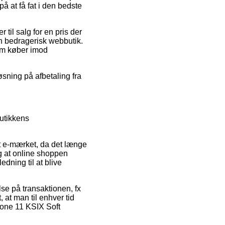
å at få fat i den bedste
til salg for en pris der
 en bedragerisk webbutik.
om køber imod
øsning på afbetaling fra
utikkens
et e-mærket, da det længe
og at online shoppen
dning til at blive
lse på transaktionen, fx
 at man til enhver tid
Phone 11 KSIX Soft