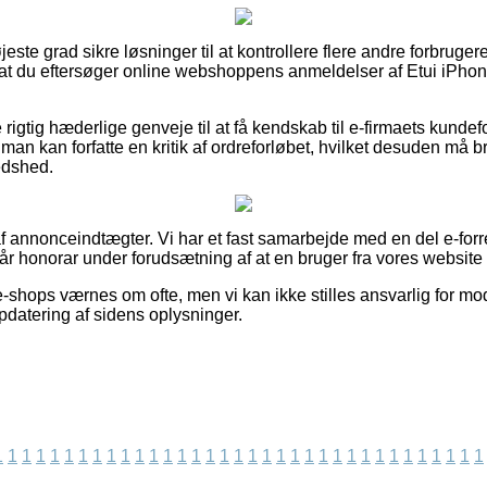
øjeste grad sikre løsninger til at kontrollere flere andre forbrug
vi, at du eftersøger online webshoppens anmeldelser af Etui iPho
 rigtig hæderlige genveje til at få kendskab til e-firmaets kundefo
 man kan forfatte en kritik af ordreforløbet, hvilket desuden må br
redshed.
f annonceindtægter. Vi har et fast samarbejde med en del e-forre
år honorar under forudsætning af at en bruger fra vores website 
-shops værnes om ofte, men vi kan ikke stilles ansvarlig for mod
opdatering af sidens oplysninger.
1
1
1
1
1
1
1
1
1
1
1
1
1
1
1
1
1
1
1
1
1
1
1
1
1
1
1
1
1
1
1
1
1
1
1