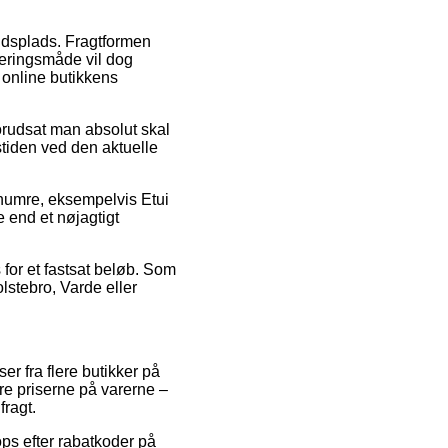
bejdsplads. Fragtformen
everingsmåde vil dog
 online butikkens
orudsat man absolut skal
gstiden ved den aktuelle
enumre, eksempelvis Etui
 end et nøjagtigt
es for et fastsat beløb. Som
lstebro, Varde eller
er fra flere butikker på
ære priserne på varerne –
fragt.
ps efter rabatkoder på