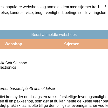
t populære webshops og anmeldt dem med stjerner fra 1 til 5 ud
rrelse, kundeservice, brugervenlighed, betingelser, leveringsfor
Bedst anmeldte webshops
Webshop
Stjerner
IX Soft Silicone
ectronics
7
jerner baseret på
45
anmeldelser
ttet frembyder nu til dags en række forskellige leveringsmulighed
dren til en pakkeshop, som gør at du kan hente de købte varer pr
igt praktisk, samt ofte tillige den billigste leveringsmanér ved 