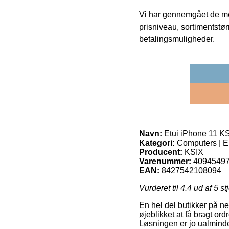
Vi har gennemgået de mes
prisniveau, sortimentstø
betalingsmuligheder.
Navn:
Etui iPhone 11 KS
Kategori:
Computers | El
Producent:
KSIX
Varenummer:
4094549
EAN:
8427542108094
Vurderet til
4.4
ud af 5 st
En hel del butikker på ne
øjeblikket at få bragt or
Løsningen er jo ualmindel