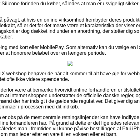
Silicone forinden du køber, således at man er usvigeligt sikker p
 påvagt, at hvis en online virksomhed frembyder deres produkter 
letkøbt, så er det for det meste være et karakteristika der viser
skort er dog dækket ind under en anordning, der støtter dig s
kaber.
ping med kort eller MobilePay. Som alternativ kan du vælge en l
gter at honorere beløbet over en længere periode.
IX webshop behøver de når alt kommer til alt have øje for webb
 det ofte ikke videre spændende.
erfor være at bemærke hvorvidt online forhandleren er tilslutt
m at internet shoppen understøtter de officielle danske regler, 
mænd der har indsigt i de gældende regulativer. Det giver dig anle
lemmaer i processen med dit indkøb.
 er obs på de mest centrale retningslinjer der kan have indflyde
ine forhandleren har. På grund af dette er det ligeledes relevant,
, således man i fremtiden vil kunne påvise bestillingen af Etui i
 om man leder efter en vare til en voksen eller et barn.