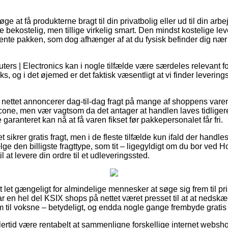
e at få produkterne bragt til din privatbolig eller ud til din ar
re bekostelig, men tillige virkelig smart. Den mindst kostelige l
hente pakken, som dog afhænger af at du fysisk befinder dig nær
ers | Electronics kan i nogle tilfælde være særdeles relevant f
ks, og i det øjemed er det faktisk væsentligt at vi finder leverin
 nettet annoncerer dag-til-dag fragt på mange af shoppens var
cone, men vær vagtsom da det antager at handlen laves tidligere
garanteret kan nå at få varen fikset før pakkepersonalet får fri.
tet sikrer gratis fragt, men i de fleste tilfælde kun ifald der handl
ge den billigste fragttype, som tit – ligegyldigt om du bor ved Ho
l at levere din ordre til et udleveringssted.
let gængeligt for almindelige mennesker at søge sig frem til pris
ar en hel del KSIX shops på nettet været presset til at at nedsk
som til voksne – betydeligt, og endda nogle gange frembyde gratis 
lertid være rentabelt at sammenligne forskellige internet websho