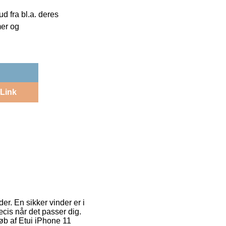
 fra bl.a. deres
mer og
Link
er. En sikker vinder er i
æcis når det passer dig.
køb af Etui iPhone 11