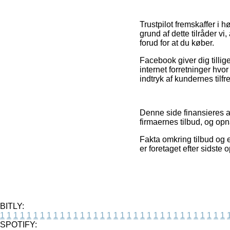
Trustpilot fremskaffer i h
grund af dette tilråder 
forud for at du køber.
Facebook giver dig tillige
internet forretninger hvor
indtryk af kundernes tilf
Denne side finansieres a
firmaernes tilbud, og opn
Fakta omkring tilbud og e
er foretaget efter sidste 
BITLY:
1
1
1
1
1
1
1
1
1
1
1
1
1
1
1
1
1
1
1
1
1
1
1
1
1
1
1
1
1
1
1
1
1
1
SPOTIFY: