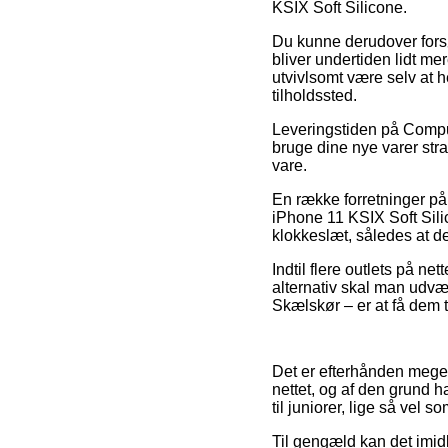
KSIX Soft Silicone.
Du kunne derudover forsøg
bliver undertiden lidt me
utvivlsomt være selv at 
tilholdssted.
Leveringstiden på Comput
bruge dine nye varer stra
vare.
En række forretninger på
iPhone 11 KSIX Soft Sili
klokkeslæt, således at de 
Indtil flere outlets på net
alternativ skal man udvæl
Skælskør – er at få dem ti
Det er efterhånden meget 
nettet, og af den grund h
til juniorer, lige så vel 
Til gengæld kan det imid