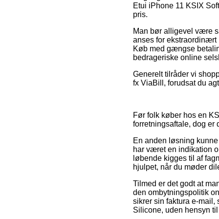
Etui iPhone 11 KSIX Soft 
pris.
Man bør alligevel være så
anses for ekstraordinært 
Køb med gængse betaling
bedrageriske online sels
Generelt tilråder vi shop
fx ViaBill, forudsat du a
Før folk køber hos en KS
forretningsaftale, dog er
En anden løsning kunne d
har været en indikation o
løbende kigges til af fag
hjulpet, når du møder di
Tilmed er det godt at man
den ombytningspolitik onl
sikrer sin faktura e-mail
Silicone, uden hensyn til